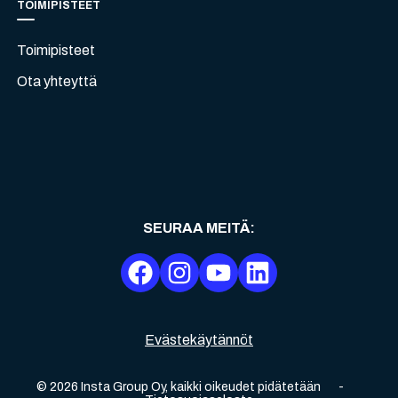
TOIMIPISTEET
Toimipisteet
Ota yhteyttä
SEURAA MEITÄ
:
Evästekäytännöt
©
2026
Insta Group Oy,
kaikki oikeudet pidätetään
-