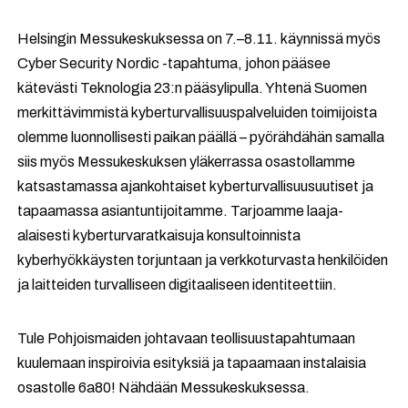
Helsingin Messukeskuksessa on 7.–8.11. käynnissä myös
Cyber Security Nordic -tapahtuma, johon pääsee
kätevästi Teknologia 23:n pääsylipulla. Yhtenä Suomen
merkittävimmistä kyberturvallisuuspalveluiden toimijoista
olemme luonnollisesti paikan päällä – pyörähdähän samalla
siis myös Messukeskuksen yläkerrassa osastollamme
katsastamassa ajankohtaiset kyberturvallisuusuutiset ja
tapaamassa asiantuntijoitamme. Tarjoamme laaja-
alaisesti kyberturvaratkaisuja konsultoinnista
kyberhyökkäysten torjuntaan ja verkkoturvasta henkilöiden
ja laitteiden turvalliseen digitaaliseen identiteettiin.
Tule Pohjoismaiden johtavaan teollisuustapahtumaan
kuulemaan inspiroivia esityksiä ja tapaamaan instalaisia
osastolle 6a80! Nähdään Messukeskuksessa.