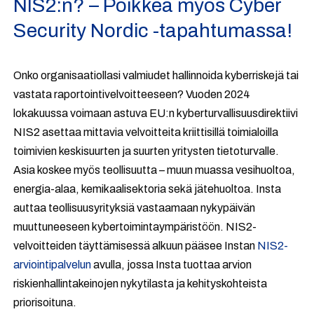
NIS2:n? – Poikkea myös Cyber
Security Nordic -tapahtumassa!
Onko organisaatiollasi valmiudet hallinnoida kyberriskejä tai
vastata raportointivelvoitteeseen? Vuoden 2024
lokakuussa voimaan astuva EU:n kyberturvallisuusdirektiivi
NIS2 asettaa mittavia velvoitteita kriittisillä toimialoilla
toimivien keskisuurten ja suurten yritysten tietoturvalle.
Asia koskee myös teollisuutta – muun muassa vesihuoltoa,
energia-alaa, kemikaalisektoria sekä jätehuoltoa. Insta
auttaa teollisuusyrityksiä vastaamaan nykypäivän
muuttuneeseen kybertoimintaympäristöön. NIS2-
velvoitteiden täyttämisessä alkuun pääsee Instan
NIS2-
arviointipalvelun
avulla, jossa Insta tuottaa arvion
riskienhallintakeinojen nykytilasta ja kehityskohteista
priorisoituna.