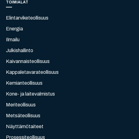
TOIMIALAT
Elintarviketeollisuus
Energia
Ilmailu
Julkishallinto
Kaivannaisteollisuus
Kappaletavarateollisuus
Kemianteollisuus
Kone- ja laitevalmistus
Meriteollisuus
Metsäteollisuus
Näyttämötaiteet
Prosessiteollisuus