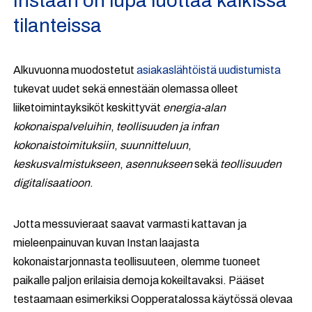
Instaan on lupa luottaa kaikissa
tilanteissa
Alkuvuonna muodostetut
asiakaslähtöistä uudistumista
tukevat uudet sekä ennestään olemassa olleet
liiketoimintayksiköt keskittyvät
energia-alan
kokonaispalveluihin
,
teollisuuden ja infran
kokonaistoimituksiin
,
suunnitteluun
,
keskusvalmistukseen
,
asennukseen
sekä
teollisuuden
digitalisaatioon
.
Jotta messuvieraat saavat varmasti kattavan ja
mieleenpainuvan kuvan Instan laajasta
kokonaistarjonnasta teollisuuteen, olemme tuoneet
paikalle paljon erilaisia demoja kokeiltavaksi. Pääset
testaamaan esimerkiksi Oopperatalossa käytössä olevaa