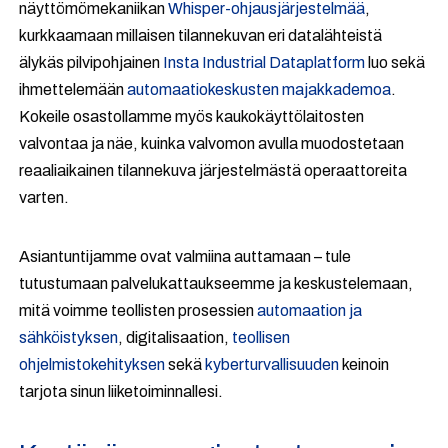
näyttömömekaniikan
Whisper-ohjausjärjestelmää
,
kurkkaamaan millaisen tilannekuvan eri datalähteistä
älykäs pilvipohjainen
Insta Industrial Dataplatform
luo sekä
ihmettelemään
automaatiokeskusten majakkademoa
.
Kokeile osastollamme myös kaukokäyttölaitosten
valvontaa ja näe, kuinka valvomon avulla muodostetaan
reaaliaikainen tilannekuva järjestelmästä operaattoreita
varten.
Asiantuntijamme ovat valmiina auttamaan – tule
tutustumaan palvelukattaukseemme ja keskustelemaan,
mitä voimme teollisten prosessien
automaation ja
sähköistyksen
, digitalisaation,
teollisen
ohjelmistokehityksen
sekä
kyberturvallisuuden
keinoin
tarjota sinun liiketoiminnallesi.