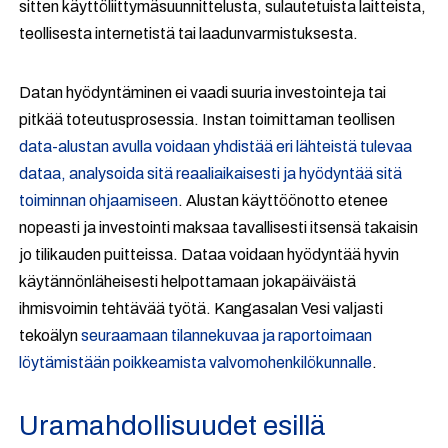
sitten käyttöliittymäsuunnittelusta, sulautetuista laitteista,
teollisesta internetistä tai laadunvarmistuksesta.
Datan hyödyntäminen ei vaadi suuria investointeja tai
pitkää toteutusprosessia. Instan toimittaman teollisen
data-alustan avulla voidaan yhdistää eri lähteistä tulevaa
dataa, analysoida sitä reaaliaikaisesti ja hyödyntää sitä
toiminnan ohjaamiseen
. Alustan käyttöönotto etenee
nopeasti ja investointi maksaa tavallisesti itsensä takaisin
jo tilikauden puitteissa. Dataa voidaan hyödyntää hyvin
käytännönläheisesti helpottamaan jokapäiväistä
ihmisvoimin tehtävää työtä. Kangasalan Vesi valjasti
tekoälyn
seuraamaan tilannekuvaa ja raportoimaan
löytämistään poikkeamista valvomohenkilökunnalle
.
Uramahdollisuudet esillä