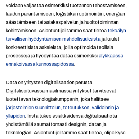
voidaan valjastaa esimerkiksi tuotannon tehostamiseen,
laadun parantamiseen, logistiikan optimointiin, energian
säästämiseen tai asiakaspalvelun ja huoltotoiminnan
kehittämiseen. Asiantuntijoiltamme saat tietoa
tekoälyn
turvallisen hyödyntämisen mahdollisuuksista
ja kuulet
konkreettisista askeleista, joilla optimoida teollisia
prosesseja ja hyödyntää dataa esimerkiksi
älykkäässä
ennakoivassa kunnossapidossa
.
Data on yritysten digitalisaation perusta.
Digitalisoituvassa maailmassa yritykset tarvitsevat
luotettavan teknologiakumppanin, joka hallitsee
järjestelmien suunnittelun, toteutuksen, validoinnin ja
ylläpidon
. Insta tukee asiakkaidensa digitalisaatiota
yhdistämällä saumattomasti designin, datan ja
teknologian. Asiantuntijoiltamme saat tietoa, olipa kyse