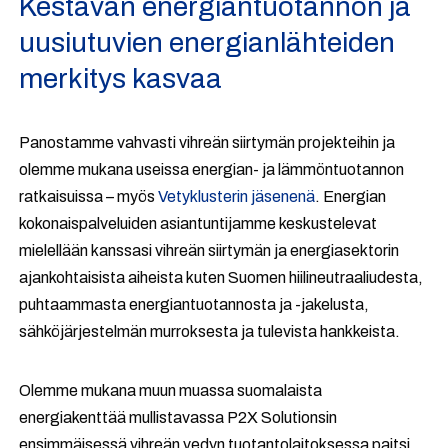
Kestävän energiantuotannon ja
uusiutuvien energianlähteiden
merkitys kasvaa
Panostamme vahvasti vihreän siirtymän projekteihin ja
olemme mukana useissa energian- ja lämmöntuotannon
ratkaisuissa – myös
Vetyklusterin jäsenenä
. Energian
kokonaispalveluiden asiantuntijamme keskustelevat
mielellään kanssasi vihreän siirtymän ja energiasektorin
ajankohtaisista aiheista kuten Suomen hiilineutraaliudesta,
puhtaammasta energiantuotannosta ja -jakelusta,
sähköjärjestelmän murroksesta ja tulevista hankkeista.
Olemme mukana muun muassa suomalaista
energiakenttää mullistavassa P2X Solutionsin
ensimmäisessä vihreän vedyn tuotantolaitoksessa paitsi