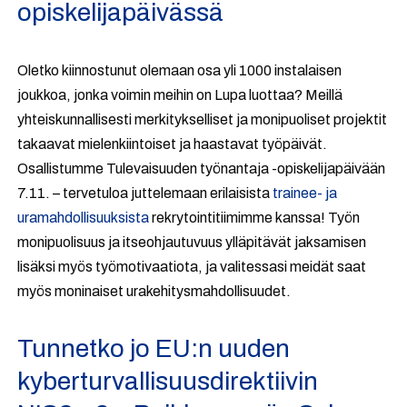
opiskelijapäivässä
Oletko kiinnostunut olemaan osa yli 1000 instalaisen
joukkoa, jonka voimin meihin on Lupa luottaa? Meillä
yhteiskunnallisesti merkitykselliset ja monipuoliset projektit
takaavat mielenkiintoiset ja haastavat työpäivät.
Osallistumme Tulevaisuuden työnantaja -opiskelijapäivään
7.11. – tervetuloa juttelemaan erilaisista
trainee- ja
uramahdollisuuksista
rekrytointitiimimme kanssa! Työn
monipuolisuus ja itseohjautuvuus ylläpitävät jaksamisen
lisäksi myös työmotivaatiota, ja valitessasi meidät saat
myös moninaiset urakehitysmahdollisuudet.
Tunnetko jo EU:n uuden
kyberturvallisuusdirektiivin