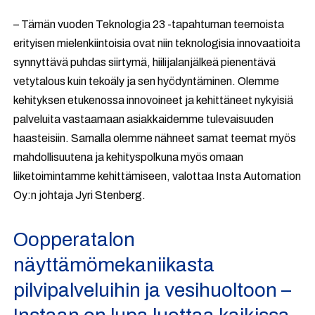
– Tämän vuoden Teknologia 23 -tapahtuman teemoista
erityisen mielenkiintoisia ovat niin teknologisia innovaatioita
synnyttävä puhdas siirtymä, hiilijalanjälkeä pienentävä
vetytalous kuin tekoäly ja sen hyödyntäminen. Olemme
kehityksen etukenossa innovoineet ja kehittäneet nykyisiä
palveluita vastaamaan asiakkaidemme tulevaisuuden
haasteisiin. Samalla olemme nähneet samat teemat myös
mahdollisuutena ja kehityspolkuna myös omaan
liiketoimintamme kehittämiseen, valottaa Insta Automation
Oy:n johtaja Jyri Stenberg.
Oopperatalon
näyttämömekaniikasta
pilvipalveluihin ja vesihuoltoon –