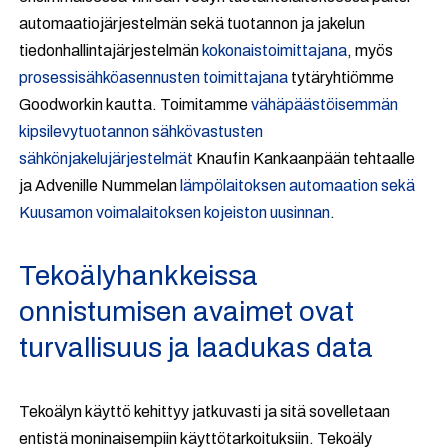
automaatiojärjestelmän sekä tuotannon ja jakelun
tiedonhallintajärjestelmän
kokonaistoimittajana
, myös
prosessisähköasennusten toimittajana
tytäryhtiömme
Goodworkin kautta. Toimitamme
vähäpäästöisemmän
kipsilevytuotannon sähkövastusten
sähkönjakelujärjestelmät
Knaufin Kankaanpään tehtaalle
ja Advenille Nummelan
lämpölaitoksen automaation sekä
Kuusamon voimalaitoksen kojeiston uusinnan
.
Tekoälyhankkeissa
onnistumisen avaimet ovat
turvallisuus ja laadukas data
Tekoälyn käyttö kehittyy jatkuvasti ja sitä sovelletaan
entistä moninaisempiin käyttötarkoituksiin. Tekoäly