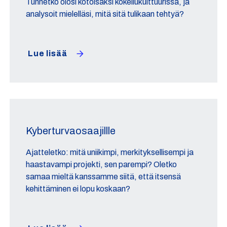
Tunnetko olosi kotoisaksi kokeilukulttuurissa, ja
analysoit mielelläsi, mitä sitä tulikaan tehtyä?
Lue lisää
Kyberturvaosaajillle
Ajatteletko: mitä uniikimpi, merkityksellisempi ja
haastavampi projekti, sen parempi? Oletko
samaa mieltä kanssamme siitä, että itsensä
kehittäminen ei lopu koskaan?