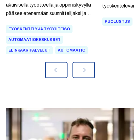
aktiivisella työotteella ja oppimiskyvyllä
työskentelevän pr
pääsee etenemään suunnittelijaksi ja
Ripatin työpäivis
projektinjohdollisiin tehtäviin ilman
PUOLUSTUS
joustoa, jolloin 
TYÖSKENTELY JA TYÖYHTEISÖ
korkeakoulutusta.
tärkeälle esihenki
Hänen mielestään
AUTOMAATIOKESKUKSET
ihmislähtöisyys: 
ELINKAARIPALVELUT
AUTOMAATIO
työn tuoksinnass
urakehityksen ja
yhdistämiseen.