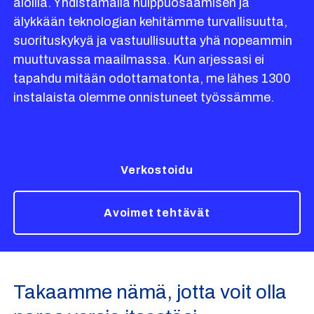
aloilla. Yhdistämällä huippuosaamisen ja
älykkään teknologian kehitämme turvallisuutta,
suorituskykyä ja vastuullisuutta yhä nopeammin
muuttuvassa maailmassa. Kun arjessasi ei
tapahdu mitään odottamatonta, me lähes 1300
instalaista olemme onnistuneet työssämme.
Verkostoidu
Avoimet tehtävät
Takaamme nämä, jotta voit olla