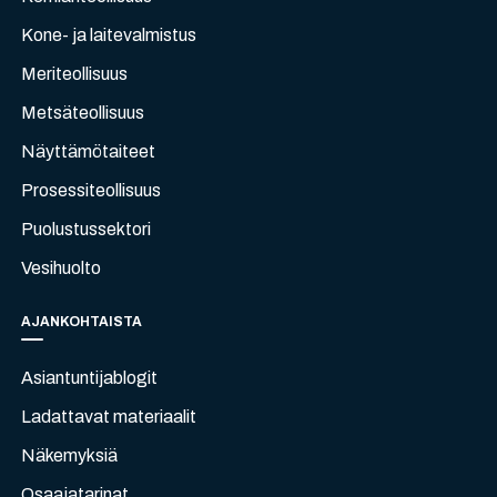
Kone- ja laitevalmistus
Meriteollisuus
Metsäteollisuus
Näyttämötaiteet
Prosessiteollisuus
Puolustussektori
Vesihuolto
AJANKOHTAISTA
Asiantuntijablogit
Ladattavat materiaalit
Näkemyksiä
Osaajatarinat