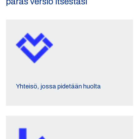
paras versio itsestäsi
Yhteisö, jossa pidetään huolta