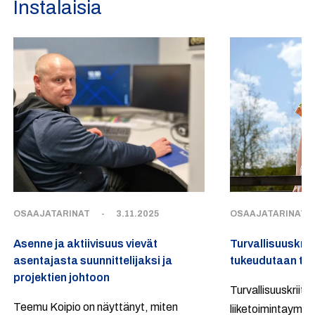
Instalaisia
OSAAJATARINAT
-
3.11.2025
OSAAJATARINAT
Asenne ja aktiivisuus vievät
Turvallisuuskrii
asentajasta suunnittelijaksi ja
tukeudutaan tiim
projektien johtoon
Turvallisuuskriitt
Teemu Koipio on näyttänyt, miten
liiketoimintaympä