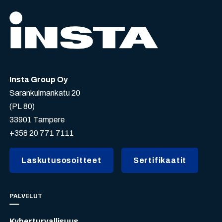
Insta Group Oy
Sarankulmankatu 20
(PL 80)
33901 Tampere
+358 20 771 7111
Laskutusosoitteet
Sertifikaatit
PALVELUT
Kyberturvallisuus