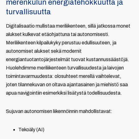
merenkulun energiatehokkuutta ja
turvallisuutta
Digitalisaatio mullistaa meriliikenteen, sillä jatkossa monet
alukset kulkevat etäohjattuna tai autonomisesti.
Meriliikenteen kilpailukyky perustuu edullisuuteen, ja
autonomiset alukset sekä modernit
energiantuotantojärjestelmät tuovat kustannussäästöjä.
Huolehdimme meriliikenteen turvallisuudesta ja laivojen
toimintavarmuudesta: olosuhteet merellä vaihtelevat,
joten tilannekuvan on oltava ajantasainen ja miehistö saa
apua navigointiin esimerkiksi lisätystä todellisuudesta.
Sujuvan autonomisen liikennöinnin mahdollistavat:
Tekoäly (AI)