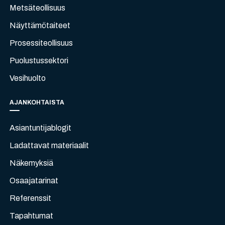
Metsäteollisuus
Näyttämötaiteet
Prosessiteollisuus
Puolustussektori
Vesihuolto
AJANKOHTAISTA
Asiantuntijablogit
Ladattavat materiaalit
Näkemyksiä
Osaajatarinat
Referenssit
Tapahtumat