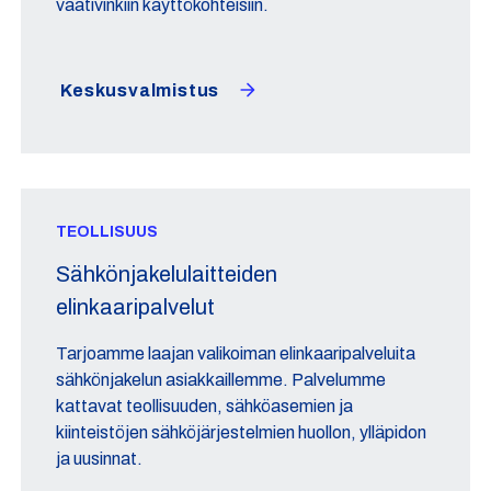
vaativinkiin käyttökohteisiin.
Keskusvalmistus
TEOLLISUUS
Sähkönjakelulaitteiden
elinkaaripalvelut
Tarjoamme laajan valikoiman elinkaaripalveluita
sähkönjakelun asiakkaillemme. Palvelumme
kattavat teollisuuden, sähköasemien ja
kiinteistöjen sähköjärjestelmien huollon, ylläpidon
ja uusinnat.