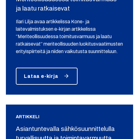
ja laatu ratkaisevat
Ilari Lilja avaa artikkelissa Kone- ja
laitevalmistuksen e-kirjan artikkelissa
“Meriteollisuudessa toimitusvarmuus ja laatu
ratkaisevat” meriteollisuuden luokitusvaatimusten
erityispiirteitä ja niiden vaikutusta suunnitteluun.
Lataa e-kirja
ARTIKKELI
Asiantuntevalla sähkösuunnittelulla
turvallisuutta ja toimintavarmuutta