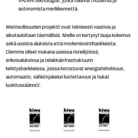
VR/AR‑teknologiat, jotka tukevat modernia ja
autonomista meriliikennettä.
Meriteollisuuden projektit ovat teknisesti vaativia ja
aikataulultaan täsmällisiä. Meille on kertynyt laaja kokemus
sekä uusista aluksista että modernisointihankkeista.
Olemme olleet mukana useissa risteilijöissä,
erikoisaluksissa ja telakkainfrastruktuurin
kehityshankkeissa, joissa korostuvat energiatehokkuus,
automaatio, sähkönjakelun luotettavuus ja tiukat
luokitussäännöt.