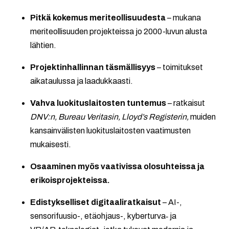
Pitkä kokemus meriteollisuudesta
– mukana
meriteollisuuden projekteissa jo 2000-luvun alusta
lähtien.
Projektinhallinnan täsmällisyys
– toimitukset
aikataulussa ja laadukkaasti.
Vahva luokituslaitosten tuntemus
– ratkaisut
DNV:n, Bureau Veritasin, Lloyd’s Registerin,
muiden
kansainvälisten luokituslaitosten vaatimusten
mukaisesti.
Osaaminen myös vaativissa olosuhteissa ja
erikoisprojekteissa.
Edistykselliset digitaaliratkaisut
– AI-,
sensorifuusio-, etäohjaus-, kyberturva‑ ja