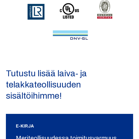
Tutustu lisää laiva- ja
telakkateollisuuden
sisältöihimme!
E-KIRJA
Meriteollisuudessa toimitusvarmuus