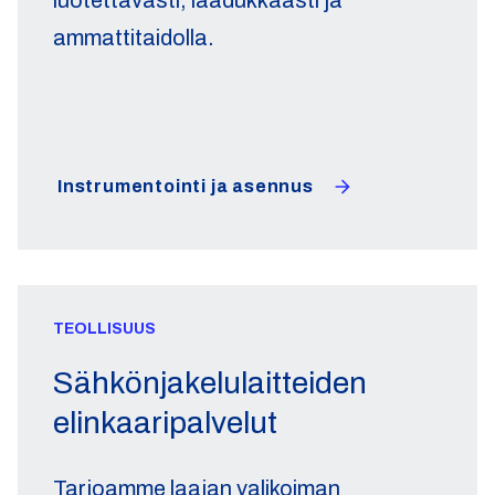
luotettavasti, laadukkaasti ja
ammattitaidolla.
Instrumentointi ja asennus
TEOLLISUUS
Sähkönjakelulaitteiden
elinkaaripalvelut
Tarjoamme laajan valikoiman