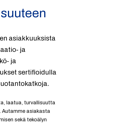
isuuteen
en asiakkuuksista
atio- ja
kö- ja
set sertifioidulla
tuotantokatkoja.
 laatua, turvallisuutta
ia. Autamme asiakasta
misen sekä tekoälyn