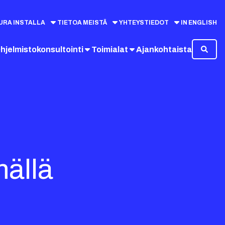
URA INSTALLA
TIETOA MEISTÄ
YHTEYSTIEDOT
IN ENGLISH
hjelmistokonsultointi
Toimialat
Ajankohtaista
mällä