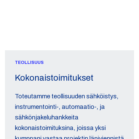
TEOLLISUUS
Kokonaistoimitukset
Toteutamme teollisuuden sähköistys,
instrumentointi-, automaatio-, ja
sähkönjakeluhankkeita
kokonaistoimituksina, joissa yksi
kumppani vastaa projektin läpiviennistä