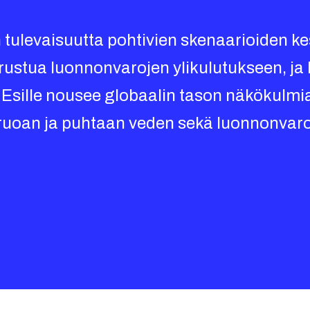
tulevaisuutta pohtivien skenaarioiden ke
rustua luonnonvarojen ylikulutukseen, ja h
 Esille nousee globaalin tason näkökulmia
 ruoan ja puhtaan veden sekä luonnonvaro