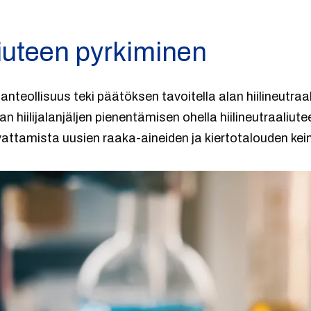
liuteen pyrkiminen
nteollisuus teki päätöksen tavoitella alan hiilineutr
hiilijalanjäljen pienentämisen ohella hiilineutraaliute
vattamista uusien raaka-aineiden ja kiertotalouden kei