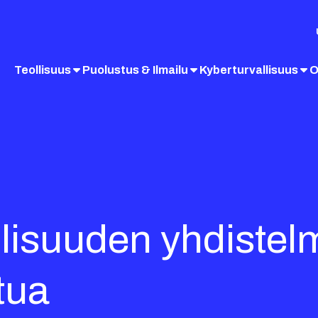
Teollisuus
Puolustus & Ilmailu
Kyberturvallisuus
O
lisuuden yhdistel
tua