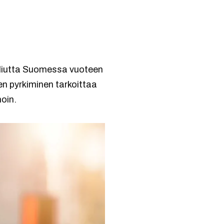
aaliutta Suomessa vuoteen
en pyrkiminen tarkoittaa
noin.