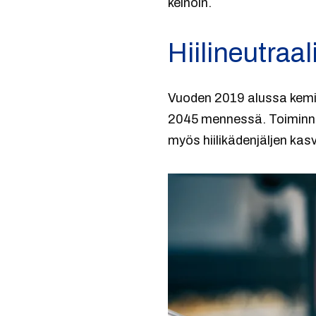
keinoin.
Hiilineutraa
Vuoden 2019 alussa kemia
2045 mennessä. Toiminnan 
myös hiilikädenjäljen kas