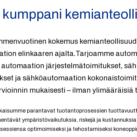
a kumppani kemianteoll
ymmenvuotinen kokemus kemianteollisuud
tion elinkaaren ajalta.Tarjoamme automa
 automaation järjestelmätoimitukset, säh
et ja sähköautomaation kokonaistoimituk
vioinnin mukaisesti – ilman ylimääräisiä 
tkaisumme parantavat tuotantoprosessien tuottavuutta,
enentävät ympäristövaikutuksia, riskejä ja kustannuks
essiensa optimoimiseksi ja tehostamiseksi koneoppi