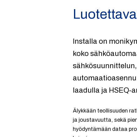
Luotettav
Installa on monik
koko sähköautomaa
sähkösuunnittelun,
automaatioasennuks
laadulla ja HSEQ-ar
Älykkään teollisuuden ra
ja joustavuutta, sekä pi
hyödyntämään dataa pros