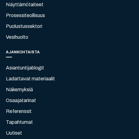
Näyttämötaiteet
Prosessiteollisuus
Puolustussektori
Vesihuolto
AJANKOHTAISTA
Asiantuntijablogit
Ladattavat materiaalit
Näkemyksiä
Osaajatarinat
Referenssit
Tapahtumat
Uutiset