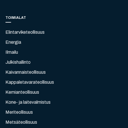
TOIMIALAT
Elintarviketeollisuus
Energia
Ilmailu
Julkishallinto
Kaivannaisteollisuus
Kappaletavarateollisuus
Kemianteollisuus
Kone- ja laitevalmistus
Meriteollisuus
Metsäteollisuus