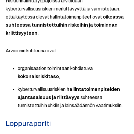
Riskienhallintatyöpajoissa arvioidaan
kyberturvallisuusriskien merkittävyyttä ja varmistetaan,
että käytössä olevat hallintatoimenpiteet ovat
oikeassa
suhteessa tunnistettuihin riskeihin ja toiminnan
kriittisyyteen
.
Arvioinnin kohteena ovat:
organisaation toimintaan kohdistuva
kokonaisriskitaso
,
kyberturvallisuusriskien
hallintatoimenpiteiden
ajantasaisuus ja riittävyys
suhteessa
tunnistettuihin uhkiin ja lainsäädännön vaatimuksiin.
Loppuraportti