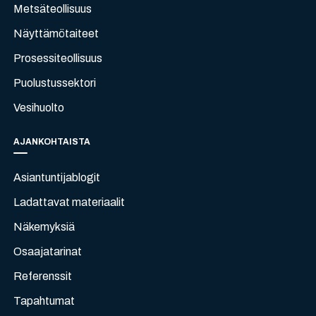
Metsäteollisuus
Näyttämötaiteet
Prosessiteollisuus
Puolustussektori
Vesihuolto
AJANKOHTAISTA
Asiantuntijablogit
Ladattavat materiaalit
Näkemyksiä
Osaajatarinat
Referenssit
Tapahtumat