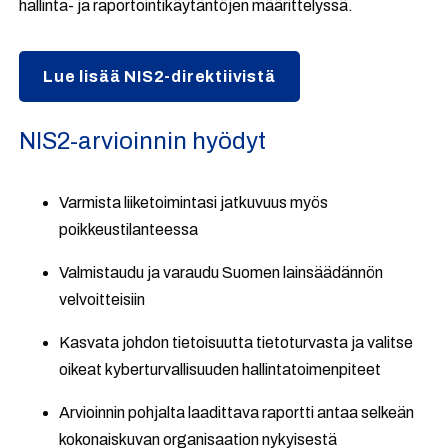
hallinta- ja raportointikäytäntöjen määrittelyssä.
Lue lisää NIS2-direktiivistä
NIS2-arvioinnin hyödyt
Varmista liiketoimintasi jatkuvuus myös
poikkeustilanteessa
Valmistaudu ja varaudu Suomen lainsäädännön
velvoitteisiin
Kasvata johdon tietoisuutta tietoturvasta ja valitse
oikeat kyberturvallisuuden hallintatoimenpiteet
Arvioinnin pohjalta laadittava raportti antaa selkeän
kokonaiskuvan organisaation nykyisestä