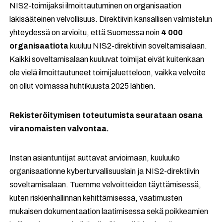
NIS2-toimijaksi ilmoittautuminen on organisaation
lakisääteinen velvollisuus. Direktiivin kansallisen valmistelun
yhteydessä on arvioitu, että Suomessa noin
4 000
organisaatiota
kuuluu NIS2-direktiivin soveltamisalaan.
Kaikki soveltamisalaan kuuluvat toimijat eivät kuitenkaan
ole vielä ilmoittautuneet toimijaluetteloon, vaikka velvoite
on ollut voimassa huhtikuusta 2025 lähtien.
Rekisteröitymisen toteutumista seurataan osana
viranomaisten valvontaa.
Instan asiantuntijat auttavat arvioimaan, kuuluuko
organisaationne kyberturvallisuuslain ja NIS2-direktiivin
soveltamisalaan. Tuemme velvoitteiden täyttämisessä,
kuten riskienhallinnan kehittämisessä, vaatimusten
mukaisen dokumentaation laatimisessa sekä poikkeamien