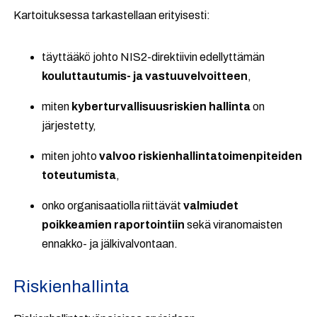
Kartoituksessa tarkastellaan erityisesti:
täyttääkö johto NIS2-direktiivin edellyttämän
kouluttautumis- ja vastuuvelvoitteen
,
miten
kyberturvallisuusriskien hallinta
on
järjestetty,
miten johto
valvoo riskienhallintatoimenpiteiden
toteutumista
,
onko organisaatiolla riittävät
valmiudet
poikkeamien raportointiin
sekä viranomaisten
ennakko- ja jälkivalvontaan.
Riskienhallinta