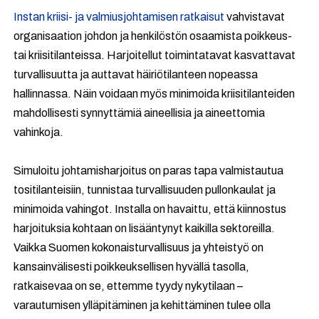
Instan kriisi- ja valmiusjohtamisen ratkaisut
vahvistavat
organisaation johdon ja henkilöstön osaamista poikkeus-
tai kriisitilanteissa. Harjoitellut toimintatavat kasvattavat
turvallisuutta ja auttavat häiriötilanteen nopeassa
hallinnassa. Näin voidaan myös minimoida kriisitilanteiden
mahdollisesti synnyttämiä aineellisia ja aineettomia
vahinkoja.
Simuloitu johtamisharjoitus on paras tapa valmistautua
tositilanteisiin, tunnistaa turvallisuuden pullonkaulat ja
minimoida vahingot. Installa on havaittu, että kiinnostus
harjoituksia kohtaan on lisääntynyt kaikilla sektoreilla.
Vaikka Suomen kokonaisturvallisuus ja yhteistyö on
kansainvälisesti poikkeuksellisen hyvällä tasolla,
ratkaisevaa on se, ettemme tyydy nykytilaan –
varautumisen ylläpitäminen ja kehittäminen tulee olla