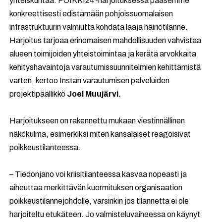
yhteiskuntaa. POIKKI24-harjoituksessa pääsemme
konkreettisesti edistämään pohjoissuomalaisen
infrastruktuurin valmiutta kohdata laaja häiriötilanne.
Harjoitus tarjoaa erinomaisen mahdollisuuden vahvistaa
alueen toimijoiden yhteistoimintaa ja kerätä arvokkaita
kehityshavaintoja varautumissuunnitelmien kehittämistä
varten, kertoo Instan varautumisen palveluiden
projektipäällikkö
Joel Muujärvi.
Harjoitukseen on rakennettu mukaan viestinnällinen
näkökulma, esimerkiksi miten kansalaiset reagoisivat
poikkeustilanteessa.
– Tiedonjano voi kriisitilanteessa kasvaa nopeasti ja
aiheuttaa merkittävän kuormituksen organisaation
poikkeustilannejohdolle, varsinkin jos tilannetta ei ole
harjoiteltu etukäteen. Jo valmisteluvaiheessa on käynyt