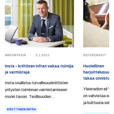
NÄKEMYKSIÄ
-
2.1.2023
REFERENSSIT
-
Insta – kriittisen infran vakaa toimija
Huolellinen
ja varmistaja
harjoittelusuunn
takaa onnistun
Insta osallistuu turvallisuuskriittisten
Yleisradion eli Yl
yritysten toiminnan varmistamiseen
on vahvistaa suo
monin tavoin. Teollisuuden
ja kulttuuria sekä 
liiketoimintomme palvelevat monin eri
luotettavaa tiet
KRIITTINEN INFRA
tavoin energia- ja