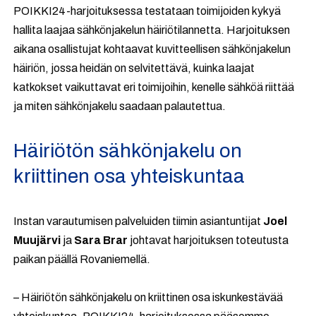
POIKKI24-harjoituksessa testataan toimijoiden kykyä
hallita laajaa sähkönjakelun häiriötilannetta. Harjoituksen
aikana osallistujat kohtaavat kuvitteellisen sähkönjakelun
häiriön, jossa heidän on selvitettävä, kuinka laajat
katkokset vaikuttavat eri toimijoihin, kenelle sähköä riittää
ja miten sähkönjakelu saadaan palautettua.
Häiriötön sähkönjakelu on
kriittinen osa yhteiskuntaa
Instan varautumisen palveluiden tiimin asiantuntijat
Joel
Muujärvi
ja
Sara Brar
johtavat harjoituksen toteutusta
paikan päällä Rovaniemellä.
– Häiriötön sähkönjakelu on kriittinen osa iskunkestävää