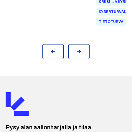
KRIISI- JA KYBE
mediayhtiönä. Yl
elintarviketeollisuuden, vesihuollon
yleisradiolaki, jo
sekä lääketeollisuuden ja
KYBERTURVALLI
hallintoneuvoston 
terveydenhuollon asiakkaita.
TIETOTURVA
tehtävät sekä Yl
palveluntarjoajan
Pysy alan aallonharjalla ja tilaa