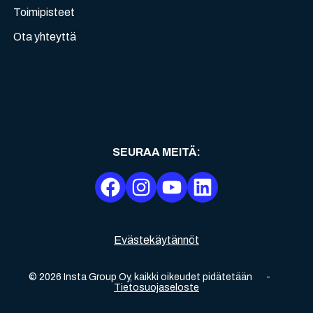
Toimipisteet
Ota yhteyttä
SEURAA MEITÄ
:
Evästekäytännöt
©
2026
Insta Group Oy,
kaikki oikeudet pidätetään
-
Tietosuojaseloste