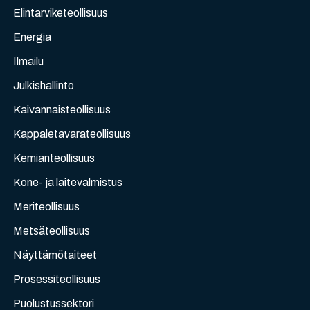
Elintarviketeollisuus
Energia
Ilmailu
Julkishallinto
Kaivannaisteollisuus
Kappaletavarateollisuus
Kemianteollisuus
Kone- ja laitevalmistus
Meriteollisuus
Metsäteollisuus
Näyttämötaiteet
Prosessiteollisuus
Puolustussektori