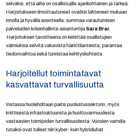
selväksi, että aihe on osallistujille ajankohtainen ja tärkeä.
Harjoitukseen ilmoittautuneet ovatkin lähteneet mukaan
innolla ja hyvällä asenteella, summaa varautumisen
palveluiden kriisinhallinta-asiantuntija
Sara Brar.
Harjoituksen tavoitteena on kehittää osallistujien
valmiuksia selvitä vakavista häiriötilanteista, parantaa
tiedonvaihtoa sekä tunnistaa kehityskohteita.
Harjoitellut toimintatavat
kasvattavat turvallisuutta
Instassa huolehditaan paitsi puolustussektorin, myös
kriittisestä infrastruktuurista ja huoltovarmuudesta
vastaavien toimijoiden turvallisuudesta. Vuosien varrella
tutuiksi ovat tulleet niin kyber- kuin hybridiuhat.