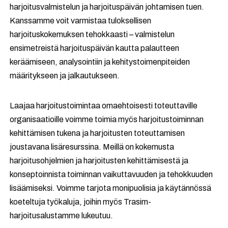
harjoitusvalmistelun ja harjoituspäivän johtamisen tuen.
Kanssamme voit varmistaa tuloksellisen
harjoituskokemuksen tehokkaasti – valmistelun
ensimetreistä harjoituspäivän kautta palautteen
keräämiseen, analysointiin ja kehitystoimenpiteiden
määritykseen ja jalkautukseen.
Laajaa harjoitustoimintaa omaehtoisesti toteuttaville
organisaatioille voimme toimia myös harjoitustoiminnan
kehittämisen tukena ja harjoitusten toteuttamisen
joustavana lisäresurssina. Meillä on kokemusta
harjoitusohjelmien ja harjoitusten kehittämisestä ja
konseptoinnista toiminnan vaikuttavuuden ja tehokkuuden
lisäämiseksi. Voimme tarjota monipuolisia ja käytännössä
koeteltuja työkaluja, joihin myös Trasim-
harjoitusalustamme lukeutuu.