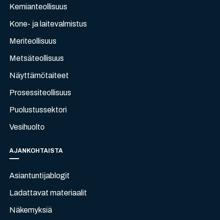
Kemianteollisuus
Kone- ja laitevalmistus
Meriteollisuus
Metsäteollisuus
Näyttämötaiteet
Prosessiteollisuus
Puolustussektori
Vesihuolto
AJANKOHTAISTA
Asiantuntijablogit
Ladattavat materiaalit
Näkemyksiä