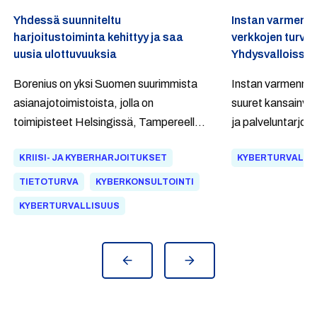
Yhdessä suunniteltu
Instan varmenne
harjoitustoiminta kehittyy ja saa
verkkojen turva
uusia ulottuvuuksia
Yhdysvalloissa j
Borenius on yksi Suomen suurimmista
Instan varmennepa
asianajotoimistoista, jolla on
suuret kansainväl
toimipisteet Helsingissä, Tampereella,
ja palveluntarjo
New Yorkissa, Lontoossa ja
tarjonneet CBRS
KRIISI- JA KYBERHARJOITUKSET
KYBERTURVALLI
Pietarissa. Instan ja Boreniuksen
yhtenä turvallisen
yhteistyö on jatkunut jo vuosia.
palvelunamme jo 
TIETOTURVA
KYBERKONSULTOINTI
Boreniukselle on toteutettu eri
KYBERTURVALLISUUS
tyyppisiä kriisijohtamisharjoituksia, ja
lisäksi on tutustutettu Boreniuksen
avainhenkilöitä Instan
harjoitustoimintaan ja simuloituun
johtamisharjoituskonseptiin.