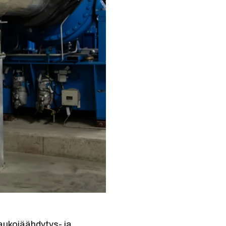
kaukojäähdytys- ja