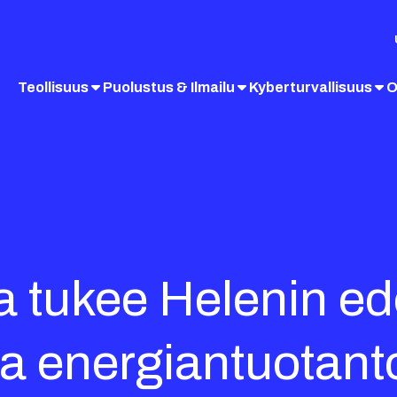
Teollisuus
Puolustus & Ilmailu
Kyberturvallisuus
O
a tukee Helenin ede
lia energiantuotan