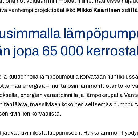
tiohäiriöt voidaan minimoida, hiilineutraaleissa haja
iva vanhempi projektipäällikkö
Mikko Kaartinen
selittä
uusimmalla lämpöpumpu
n jopa 65 000 kerrosta
ella kuudennella lämpöpumpulla korvataan huhtikuussa
ttamaa energiaa – muilta osin lämmöntuotanto korv
toksella, energian varastoinnilla ja lämpökaupalla Van
n tähtäävä, massiivisen kokoinen seitsemäs pumppu 
n kivihiilen korvaajista.
ohjaavat kivihiilestä luopumiseen. Hukkalämmön hyöd