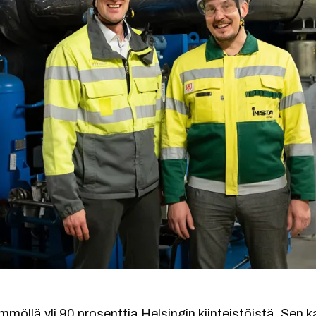
öllä yli 90 prosenttia Helsingin kiinteistöistä. Sen 