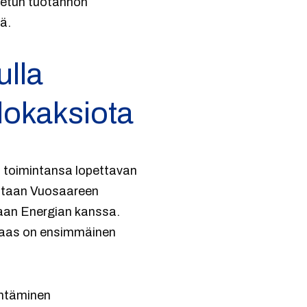
utetun tuotannon
ä.
lla
lokaksiota
 toimintansa lopettavan
ataan Vuosaareen
taan Energian kanssa.
taas on ensimmäinen
yntäminen