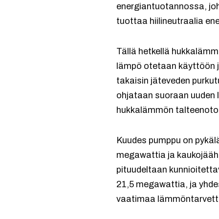
energiantuotannossa, joh
tuottaa hiilineutraalia en
Tällä hetkellä hukkalämm
lämpö otetaan käyttöön j
takaisin jäteveden purku
ohjataan suoraan uuden
hukkalämmön talteenoto
Kuudes pumppu on pykälää
megawattia ja kaukojääh
pituudeltaan kunnioitett
21,5 megawattia, ja yhde
vaatimaa lämmöntarvett