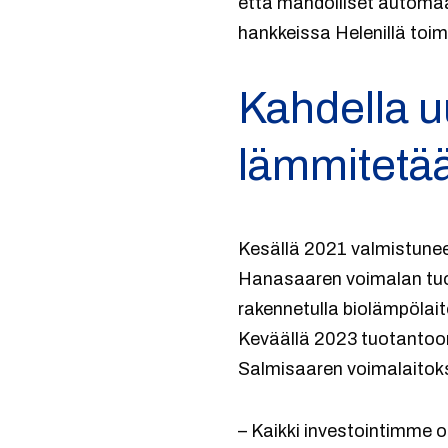
että mahdolliset automaa
hankkeissa Helenillä toim
Kahdella 
lämmitetää
Kesällä 2021 valmistune
Hanasaaren voimalan tuo
rakennetulla biolämpölai
Keväällä 2023 tuotantoo
Salmisaaren voimalaitokse
– Kaikki investointimme 