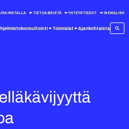
URA INSTALLA
TIETOA MEISTÄ
YHTEYSTIEDOT
IN ENGLISH
hjelmistokonsultointi
Toimialat
Ajankohtaista
lläkävijyyttä
toa