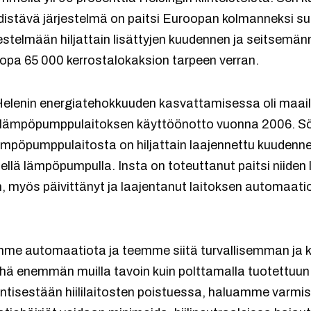
istävä järjestelmä on paitsi Euroopan kolmanneksi s
stelmään hiljattain lisättyjen kuudennen ja seitsem
opa 65 000 kerrostalokaksion tarpeen verran.
 Helenin energiatehokkuuden kasvattamisessa oli ma
n lämpöpumppulaitoksen käyttöönotto vuonna 2006. Sör
lämpöpumppulaitosta on hiljattain laajennettu kuudenne
llä lämpöpumpulla. Insta on toteuttanut paitsi niiden
 myös päivittänyt ja laajentanut laitoksen automaati
.
me automaatiota ja teemme siitä turvallisemman ja
ä enemmän muilla tavoin kuin polttamalla tuotettuun
 entisestään hiililaitosten poistuessa, haluamme varm