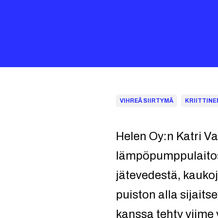
VIHREÄ SIIRTYMÄ
KRIITTINE
Helen Oy:n Katri V
lämpöpumppulaitos,
jätevedestä, kauko
puiston alla sijai
kanssa tehty viime