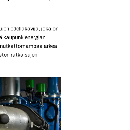
ujen edelläkävijä, joka on
ä kaupunkienergian
aa mutkattomampaa arkea
sten ratkaisujen