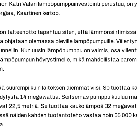
on Katri Valan lämpöpumppuinvestointi perustuu, on y
ergiaa, Kaartinen kertoo.
ön talteenotto tapahtuu siten, että lämmönsiirtimissä
a ohjataan olemassa oleville lämpöpumpuille. Viilentyn
tunneliin. Kun uusin lämpöpumppu on valmis, osa viilen
 lämpöpumpun höyrystimelle, mikä mahdollistaa par
n.
 suurempi kuin laitoksen aiemmat viisi. Se tuottaa 
dytystä 14 megawattia. Seitsemäs pumppu kuuluu maa
avat 22,5 metriä. Se tuottaa kaukolämpöä 32 megawat
ssä näiden kahden tuotantoteho vastaa noin 65 000 k
a.