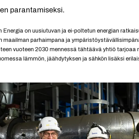
en parantamiseksi.
n Energia on uusiutuvan ja ei-poltetun energian ratkais
en maailman parhaimpana ja ympäristöystävällisimpän
aliuteen vuoteen 2030 mennessä tähtäävä yhtiö tarjo
uomessa lämmön, jäähdytyksen ja sähkön lisäksi erilai