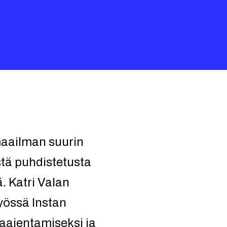
maailman suurin
tä puhdistetusta
. Katri Valan
yössä Instan
aajentamiseksi ja