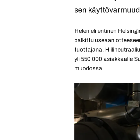
sen käyttövarmuud
Helen eli entinen Helsingi
palkittu useaan otteese
tuottajana. Hiilineutra
yli 550 000 asiakkaalle S
muodossa.