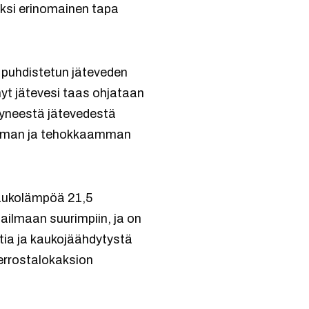
ksi erinomainen tapa
 puhdistetun jäteveden
yt jätevesi taas ohjataan
tyneestä jätevedestä
emman ja tehokkaamman
kaukolämpöä 21,5
ilmaan suurimpiin, ja on
tia ja kaukojäähdytystä
errostalokaksion