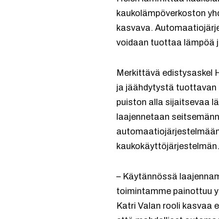
kaukolämpöverkoston yhd
kasvava. Automaatiojärje
voidaan tuottaa lämpöä j
Merkittävä edistysaskel
ja jäähdytystä tuottava
puiston alla sijaitsevaa 
laajennetaan seitsemänne
automaatiojärjestelmään,
kaukokäyttöjärjestelmän
– Käytännössä laajennam
toimintamme painottuu yh
Katri Valan rooli kasvaa