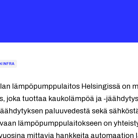
N INFRA
alan lämpöpumppulaitos Helsingissä on 
 joka tuottaa kaukolämpöä ja -jäähdytys
jäähdytyksen paluuvedestä sekä sähköstä
tsevaan lämpöpumppulaitokseen on yhteist
 vuosina mittavia hankkeita automaation l