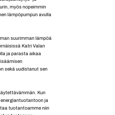
uurin, myös nopeimmin
ännen lämpöpumpun avulla
ailman suurimman lämpöä
näisissä Katri Valan
lla ja parasta aikaa
 lisäämisen
on sekä uudistanut sen
 käytettävämmän. Kun
 energiantuotantoon ja
istaa tuotantoamme niin