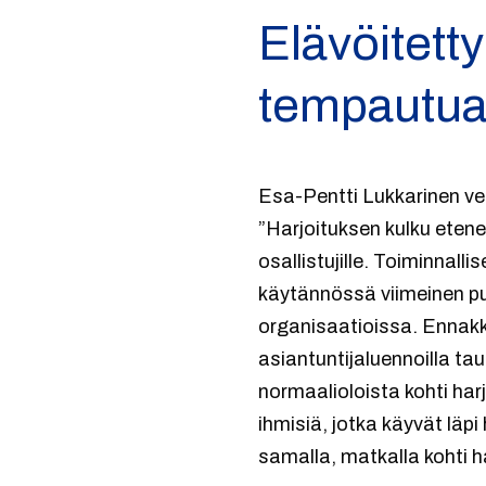
Elävöitetty
tempautu
Esa-Pentti Lukkarinen ver
”Harjoituksen kulku etene
osallistujille. Toiminnall
käytännössä viimeinen puo
organisaatioissa. Ennakk
asiantuntijaluennoilla ta
normaalioloista kohti ha
ihmisiä, jotka käyvät läpi
samalla, matkalla kohti h