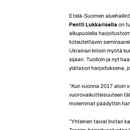
Etelä-Suomen aluehallint
Pentti Lukkarisella
on tu
alkupuolella harjoitustoi
toteutettaviin seminaare
Ukrainan kriisin myötä ku
sijaan. Tuolloin ja nyt ha
ylätason harjoituksena, j
”Kun vuonna 2017 aloin v
vuorovaikutteisuuteen täh
molemmat päädyttiin han
”Yhteinen taival Instan ka