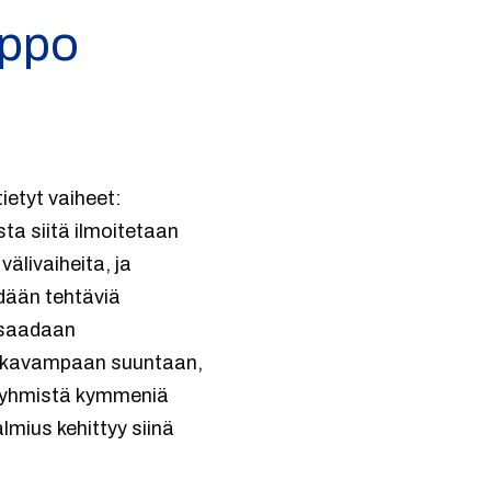
lppo
ietyt vaiheet:
ta siitä ilmoitetaan
välivaiheita, ja
hdään tehtäviä
 saadaan
a vakavampaan suuntaan,
toryhmistä kymmeniä
almius kehittyy siinä