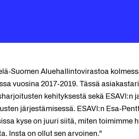
telä-Suomen Aluehallintovirastoa kolmess
ssa vuosina 2017-2019. Tässä asiakastar
sharjoitusten kehityksestä sekä ESAVI:n ja
tusten järjestämisessä. ESAVI:n Esa-Pent
ssa kyse on juuri siitä, miten toimimme hä
a. Insta on ollut sen arvoinen."