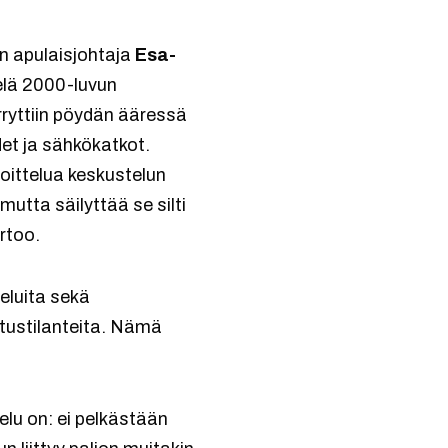
n apulaisjohtaja
Esa-
elä 2000-luvun
irryttiin pöydän ääressä
et ja sähkökatkot.
joittelua keskustelun
mutta säilyttää se silti
rtoo.
eluita sekä
itustilanteita. Nämä
elu on: ei pelkästään