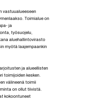
Sen vastuualueeseen
ymenlaakso. Toimialue on
upa- ja
nta, työsuojelu,
ikana aluehallintovirasto
iisin myötä laajempaankin
rjoitusten ja alueellisten
 toimijoiden kesken.
en välineenä toimii
inta on ollut tiivistä.
vat kokoontuneet