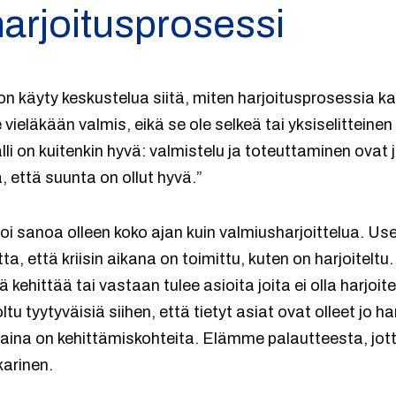
harjoitusprosessi
 käyty keskustelua siitä, miten harjoitusprosessia ka
 vieläkään valmis, eikä se ole selkeä tai yksiselittein
li on kuitenkin hyvä: valmistelu ja toteuttaminen ovat
, että suunta on ollut hyvä.”
oi sanoa olleen koko ajan kuin valmiusharjoittelua. U
, että kriisin aikana on toimittu, kuten on harjoiteltu
ä kehittää tai vastaan tulee asioita joita ei olla harjoite
tu tyytyväisiä siihen, että tietyt asiat ovat olleet jo ha
a aina on kehittämiskohteita. Elämme palautteesta, jot
arinen.