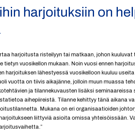
ihin harjoituksiin on he
a
taa harjoitusta risteilyyn tai matkaan, johon kuuluvat t
e tietyn vuosikellon mukaan. Noin vuosi ennen harjoitus
isen harjoituksen lähestyessä vuosikelloon kuuluu useita 
li vuotta on tiivis aikajänne, jolloin muun muassa te
otehtävien ja tilannekuvausten lisäksi seminaareissa
ustatietoa aihepiireistä. Tilanne kehittyy tänä aikan
rjoitustilannetta. Mukana on eri organisaatioiden joh
 harjoitukseen liittyviä asioita omissa yhteisöissään. V
arjoitusvaihetta.”