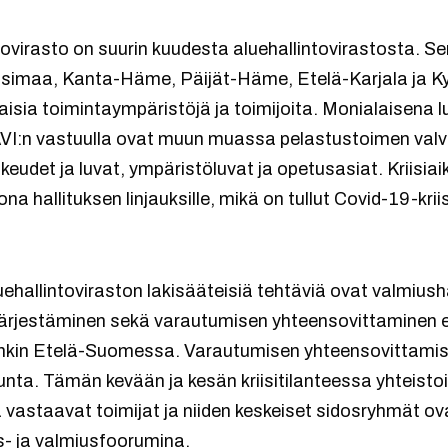
ovirasto on suurin kuudesta aluehallintovirastosta. 
simaa, Kanta-Häme, Päijät-Häme, Etelä-Karjala ja K
laisia toimintaympäristöjä ja toimijoita. Monialaisena l
I:n vastuulla ovat muun muassa pelastustoimen valvo
ikeudet ja luvat, ympäristöluvat ja opetusasiat. Kriisia
 hallituksen linjauksille, mikä on tullut Covid-19-kr
ehallintoviraston lakisääteisiä tehtäviä ovat valmiusha
rjestäminen sekä varautumisen yhteensovittaminen eri
sinkin Etelä-Suomessa. Varautumisen yhteensovittamis
nta. Tämän kevään ja kesän kriisitilanteessa yhteistoim
 vastaavat toimijat ja niiden keskeiset sidosryhmät o
us- ja valmiusfoorumina.