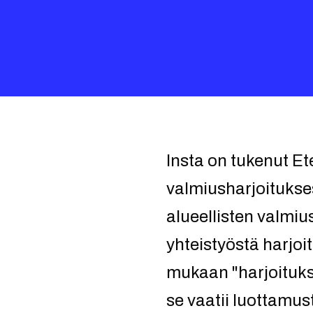
Insta on tukenut E
valmiusharjoitukse
alueellisten valmiu
yhteistyöstä harjoi
mukaan "harjoituksi
se vaatii luottamust