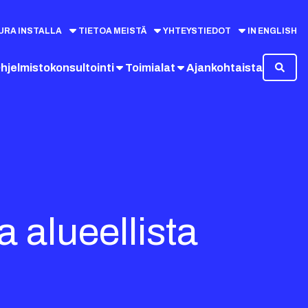
URA INSTALLA
TIETOA MEISTÄ
YHTEYSTIEDOT
IN ENGLISH
hjelmistokonsultointi
Toimialat
Ajankohtaista
alueellista