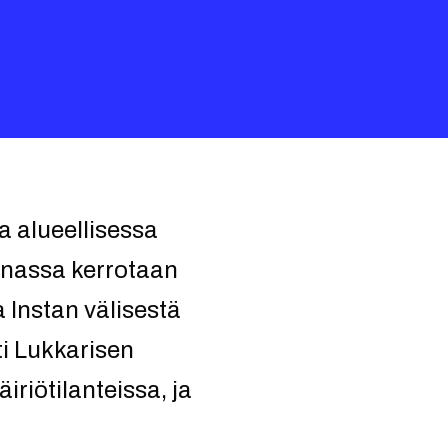
a alueellisessa
inassa kerrotaan
 Instan välisestä
ti Lukkarisen
iriötilanteissa, ja