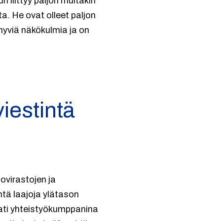
 liittyy paljon muitakin
a. He ovat olleet paljon
 hyviä näkökulmia ja on
viestintä
ovirastojen ja
tä laajoja ylätason
aati yhteistyökumppanina