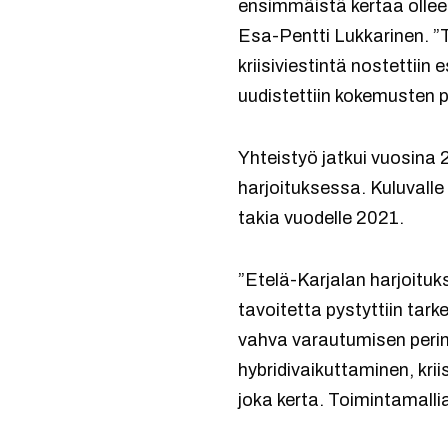
ensimmäistä kertaa olleel
Esa-Pentti Lukkarinen. ”
kriisiviestintä nostettiin 
uudistettiin kokemusten p
Yhteistyö jatkui vuosin
harjoituksessa. Kuluvalle
takia vuodelle 2021.
”Etelä-Karjalan harjoituk
tavoitetta pystyttiin tar
vahva varautumisen perinn
hybridivaikuttaminen, kr
joka kerta. Toimintamalli