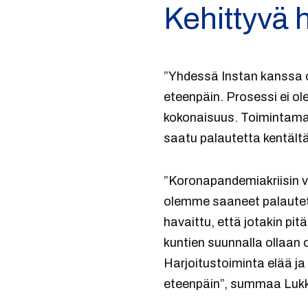
Kehittyvä 
”Yhdessä Instan kanssa on
eteenpäin. Prosessi ei ole
kokonaisuus. Toimintamal
saatu palautetta kentältä
”Koronapandemiakriisin v
olemme saaneet palautetta
havaittu, että jotakin pitä
kuntien suunnalla ollaan ol
Harjoitustoiminta elää j
eteenpäin”, summaa Lukk