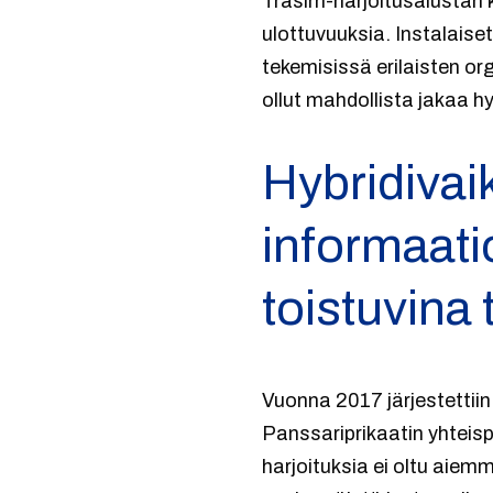
Trasim-harjoitusalustan k
ulottuvuuksia. Instalaise
tekemisissä erilaisten or
ollut mahdollista jakaa h
Hybridivai
informaatio
toistuvina
Vuonna 2017 järjestettii
Panssariprikaatin yhteis
harjoituksia ei oltu aiem