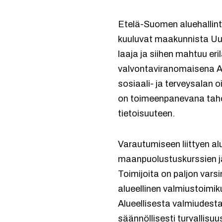
Etelä-Suomen aluehallint
kuuluvat maakunnista Uu
laaja ja siihen mahtuu eri
valvontaviranomaisena AV
sosiaali- ja terveysalan o
on toimeenpanevana tahona
tietoisuuteen.
Varautumiseen liittyen alu
maanpuolustuskurssien jä
Toimijoita on paljon var
alueellinen valmiustoimiku
Alueellisesta valmiudesta
säännöllisesti turvallisu