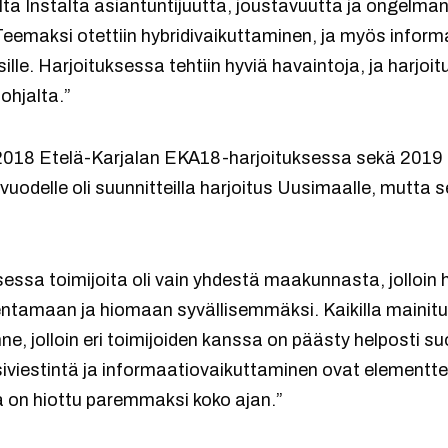
ta Instalta asiantuntijuutta, joustavuutta ja ongelman
Teemaksi otettiin hybridivaikuttaminen, ja myös infor
esille. Harjoituksessa tehtiin hyviä havaintoja, ja harjo
ohjalta.”
a 2018 Etelä-Karjalan EKA18-harjoituksessa sekä 20
 vuodelle oli suunnitteilla harjoitus Uusimaalle, mutta 
sessa toimijoita oli vain yhdestä maakunnasta, jolloin 
kentamaan ja hiomaan syvällisemmäksi. Kaikilla mainitu
e, jolloin eri toimijoiden kanssa on päästy helposti s
iisiviestintä ja informaatiovaikuttaminen ovat element
a on hiottu paremmaksi koko ajan.”