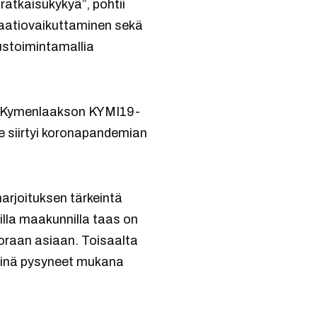
ratkaisukykyä”, pohtii
maatiovaikuttaminen sekä
itustoimintamallia
19 Kymenlaakson KYMI19-
se siirtyi koronapandemian
harjoituksen tärkeintä
illa maakunnilla taas on
uoraan asiaan. Toisaalta
teinä pysyneet mukana