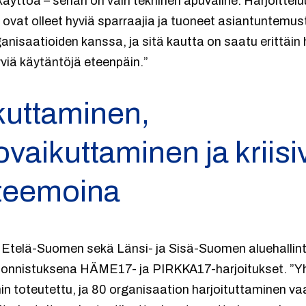
äyttöä – sehän on vain tekninen apuväline. Harjoitteluun
t ovat olleet hyviä sparraajia ja tuoneet asiantuntemust
ganisaatioiden kanssa, ja sitä kautta on saatu erittäin
yviä käytäntöjä eteenpäin.”
kuttaminen,
vaikuttaminen ja kriisi
 teemoina
n Etelä-Suomen sekä Länsi- ja Sisä-Suomen aluehallint
ponnistuksena HÄME17- ja PIRKKA17-harjoitukset. ”Yh
min toteutettu, ja 80 organisaation harjoituttaminen v