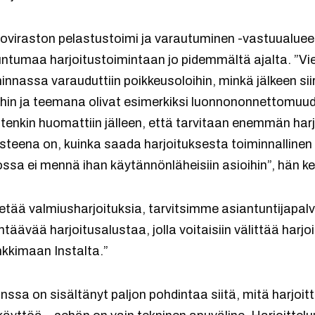
oviraston pelastustoimi ja varautuminen -vastuualuee
ntumaa harjoitustoimintaan jo pidemmältä ajalta. ”Vi
minnassa varauduttiin poikkeusoloihin, minkä jälkeen si
ihin ja teemana olivat esimerkiksi luonnononnettomuud
itenkin huomattiin jälleen, että tarvitaan enemmän har
asteena on, kuinka saada harjoituksesta toiminnallinen 
ossa ei mennä ihan käytännönläheisiin asioihin”, hän ke
etää valmiusharjoituksia, tarvitsimme asiantuntijapalv
täävää harjoitusalustaa, jolla voitaisiin välittää harjo
kkimaan Instalta.”
nssa on sisältänyt paljon pohdintaa siitä, mitä harjoitt