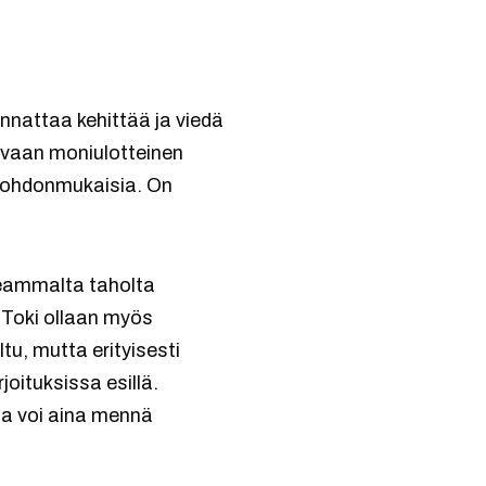
nnattaa kehittää ja viedä
en vaan moniulotteinen
 johdonmukaisia. On
seammalta taholta
. Toki ollaan myös
ltu, mutta erityisesti
rjoituksissa esillä.
ta voi aina mennä