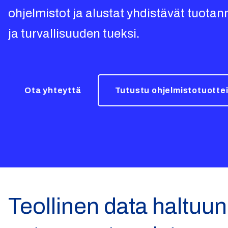
ohjelmistot ja alustat yhdistävät tuot
ja turvallisuuden tueksi.
Ota yhteyttä
Tutustu ohjelmistotuotte
Teollinen data haltuun