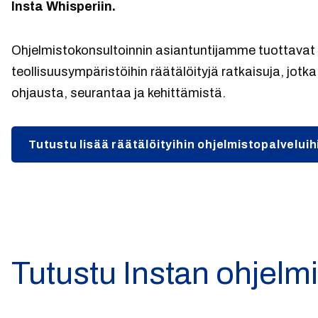
Insta Whisperiin.
Ohjelmistokonsultoinnin asiantuntijamme tuottava
teollisuusympäristöihin räätälöityjä ratkaisuja, jot
ohjausta, seurantaa ja kehittämistä.
Tutustu lisää räätälöityihin ohjelmistopalveluih
Tutustu Instan ohjelmi