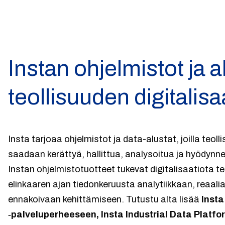
Instan ohjelmistot ja a
teollisuuden digitalisa
Insta tarjoaa ohjelmistot ja data-alustat, joilla teol
saadaan kerättyä, hallittua, analysoitua ja hyödyn
Instan ohjelmistotuotteet tukevat digitalisaatiota t
elinkaaren ajan tiedonkeruusta analytiikkaan, reaali
ennakoivaan kehittämiseen. Tutustu alta lisää
Inst
‑palveluperheeseen, Insta Industrial Data Platfo