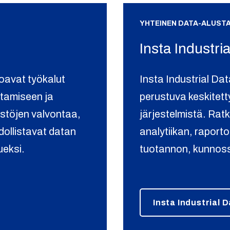
YHTEINEN DATA-ALUST
Insta Industri
oavat työkalut
Insta Industrial Da
ntamiseen ja
perustuva keskitetty
istöjen valvontaa,
järjestelmistä. Rat
dollistavat datan
analytiikan, raport
ueksi.
tuotannon, kunnossa
Insta Industrial 