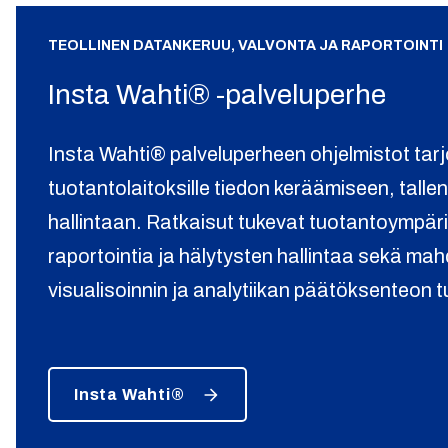
TEOLLINEN DATANKERUU, VALVONTA JA RAPORTOINTI
Insta Wahti® -palveluperhe
Insta Wahti® palveluperheen ohjelmistot tarj
tuotantolaitoksille tiedon keräämiseen, talle
hallintaan. Ratkaisut tukevat tuotantoympär
raportointia ja hälytysten hallintaa sekä mah
visualisoinnin ja analytiikan päätöksenteon t
Insta Wahti®