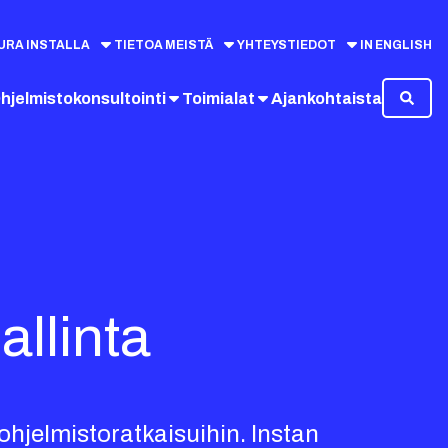
URA INSTALLA
TIETOA MEISTÄ
YHTEYSTIEDOT
IN ENGLISH
hjelmistokonsultointi
Toimialat
Ajankohtaista
allinta
 ohjelmistoratkaisuihin. Instan