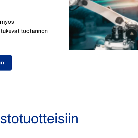
t myös
ka tukevat tuotannon
in
stotuotteisiin