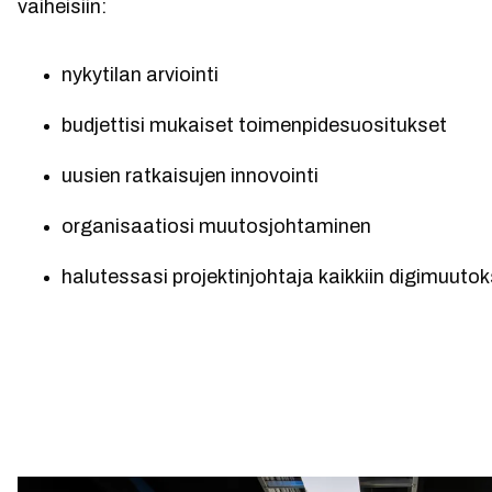
vaiheisiin:
n
ykytilan arviointi
b
udjettisi mukaiset toimenpidesuositukset
u
usien ratkaisujen innovointi
o
rganisaatiosi muutosjohtaminen
h
alutessasi projektinjohtaja kaikkiin digimuutok