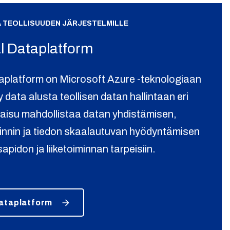
A TEOLLISUUDEN JÄRJESTELMILLE
al Dataplatform
taplatform on Microsoft Azure -teknologiaan
 data alusta teollisen datan hallintaan eri
kaisu mahdollistaa datan yhdistämisen,
oinnin ja tiedon skaalautuvan hyödyntämisen
pidon ja liiketoiminnan tarpeisiin.
Dataplatform