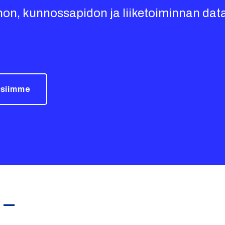
annon, kunnossapidon ja liiketoiminnan d
isiimme
 –