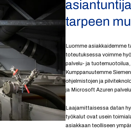
asiantuntij
tarpeen m
Luomme asiakkaidemme tarp
toteutuksessa voimme hyöd
palvelu- ja tuotemuotoilua,
Kumppanuutemme Siemensin
ohjelmistojen ja pilvitekno
ja Microsoft Azuren palve
Laajamittaisessa datan hy
työkalut ovat usein toimia
asiakkaan teolliseen ympär