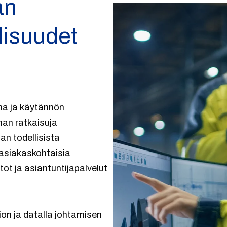
an
lisuudet
na ja käytännön
nnan ratkaisuja
n todellisista
 asiakaskohtaisia
stot ja asiantuntijapalvelut
ion ja datalla johtamisen