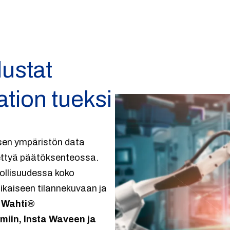
lustat
ation tueksi
lisen ympäristön data
nettyä päätöksenteossa.
eollisuudessa koko
aikaiseen tilannekuvaan ja
a Wahti®
rmiin, Insta Waveen ja