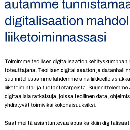
autamme tunnistama
digitalisaation mahdol
liiketoiminnassasi
Toimimme teollisen digitalisaation kehityskumppani
toteuttajana. Teollisen digitalisaation ja datanhalli
suunnitellessamme lähdemme aina liikkeelle asiakkaa
liiketoiminta- ja tuotantotarpeista. Suunnittelemme
digitaalisia ratkaisuja, joissa teollinen data, ohjelmi
yhdistyvät toimiviksi kokonaisuuksiksi.
Saat meiltä asiantuntevaa apua kaikkiin digitalisaat