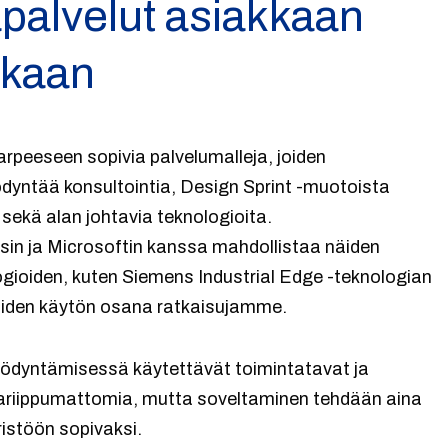
apalvelut asiakkaan
ukaan
eeseen sopivia palvelumalleja, joiden
yntää konsultointia, Design Sprint -muotoista
 sekä alan johtavia teknologioita.
 ja Microsoftin kanssa mahdollistaa näiden
logioiden, kuten Siemens Industrial Edge -teknologian
luiden käytön osana ratkaisujamme.
ödyntämisessä käytettävät toimintatavat ja
lariippumattomia, mutta soveltaminen tehdään aina
istöön sopivaksi.