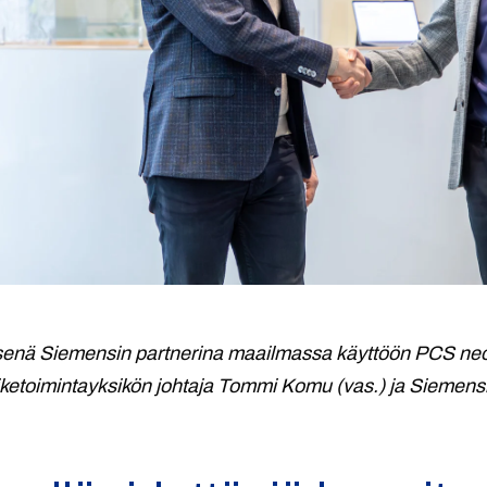
senä Siemensin partnerina maailmassa käyttöön PCS neo 
iiketoimintayksikön johtaja Tommi Komu (vas.) ja Siemens