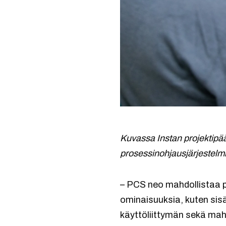
Kuvassa Instan projektipää
prosessinohjausjärjestelmi
– PCS neo mahdollistaa p
ominaisuuksia, kuten sisä
käyttöliittymän sekä mah