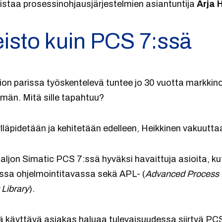
istaa prosessinohjausjärjestelmien asiantuntija
Arja 
eisto kuin PCS 7:ssä
on parissa työskentelevä tuntee jo 30 vuotta markkino
män. Mitä sille tapahtuu?
lläpidetään ja kehitetään edelleen, Heikkinen vakuutta
ljon Simatic PCS 7:ssä hyväksi havaittuja asioita, ku
ssa ohjelmointitavassa sekä APL- (
Advanced Process 
 Library
).
ä käyttävä asiakas haluaa tulevaisuudessa siirtyä PCS