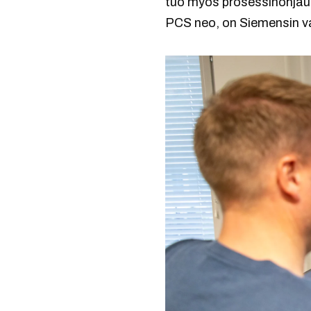
tuo myös prosessinohjauk
PCS neo, on Siemensin va