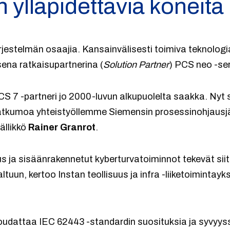
lläpidettäviä koneita
jestelmän osaajia. Kansainvälisesti toimiva teknologi
na ratkaisupartnerina (
Solution Partner
) PCS neo -ser
PCS 7 -partneri jo 2000-luvun alkupuolelta saakka. Nyt
a jatkumoa yhteistyöllemme Siemensin prosessinohjausjä
ällikkö
Rainer Granrot
.
ja sisäänrakennetut kyberturvatoiminnot tekevät sii
uun, kertoo Instan teollisuus ja infra -liiketoimintayk
oudattaa IEC 62443 -standardin suosituksia ja syvyys