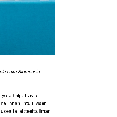
kelä sekä Siemensin
työtä helpottavia
llinnan, intuitiivisen
sealta laitteelta ilman