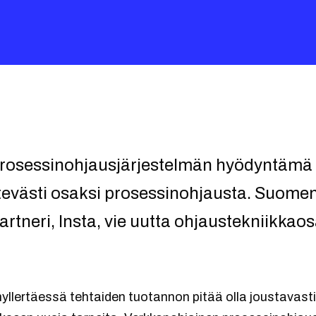
prosessinohjausjärjestelmän hyödyntämä
tevästi osaksi prosessinohjausta. Suom
rtneri, Insta, vie uutta ohjaustekniikkao
lertäessä tehtaiden tuotannon pitää olla joustavast