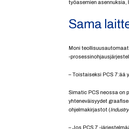
työasemien asennuksia, l
Sama laitt
Moni teollisuusautomaati
-prosessinohjausjärjestel
– Toistaiseksi PCS 7:ää y
Simatic PCS neossa on pa
yhteneväisyydet graafise
ohjelmakirjastot (
Industry
– Jos PCS 7 -järjestelmä