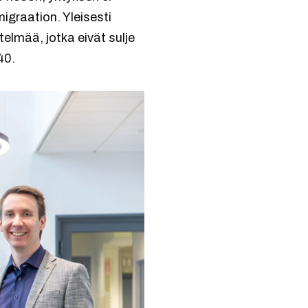
igraation. Yleisesti
elmää, jotka eivät sulje
40.