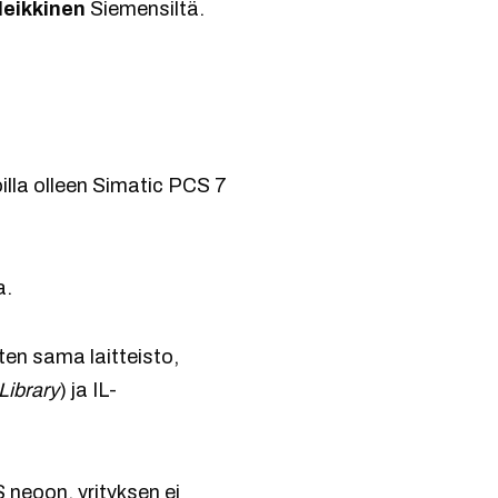
Heikkinen
Siemensiltä.
illa olleen Simatic PCS 7
a.
ten sama laitteisto,
Library
) ja IL-
 neoon, yrityksen ei