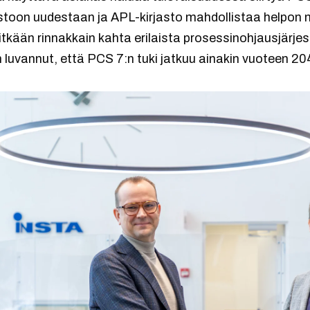
eistoon uudestaan ja APL-kirjasto mahdollistaa helpon m
tkään rinnakkain kahta erilaista prosessinohjausjärjest
 luvannut, että PCS 7:n tuki jatkuu ainakin vuoteen 20