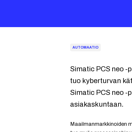
AUTOMAATIO
Simatic PCS neo -
tuo kyberturvan kä
Simatic PCS neo -pa
asiakaskuntaan.
Maailmanmarkkinoiden myl