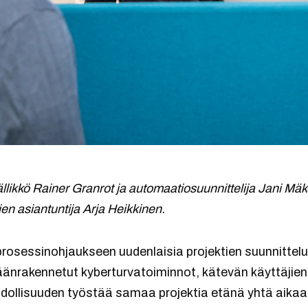
llikkö Rainer Granrot ja automaatiosuunnittelija Jani Mä
en asiantuntija Arja Heikkinen.
rosessinohjaukseen uudenlaisia projektien suunnittelu
änrakennetut kyberturvatoiminnot, kätevän käyttäjien ha
dollisuuden työstää samaa projektia etänä yhtä aikaa u