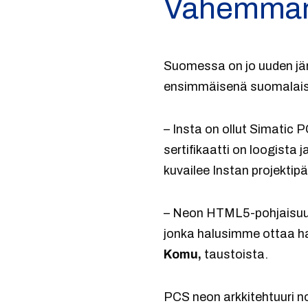
Vähemmän y
Suomessa on jo uuden jär
ensimmäisenä suomalaise
– Insta on ollut Simatic 
sertifikaatti on loogist
kuvailee Instan projektipä
– Neon HTML5-pohjaisuus 
jonka halusimme ottaa halt
Komu,
taustoista.
PCS neon arkkitehtuuri n