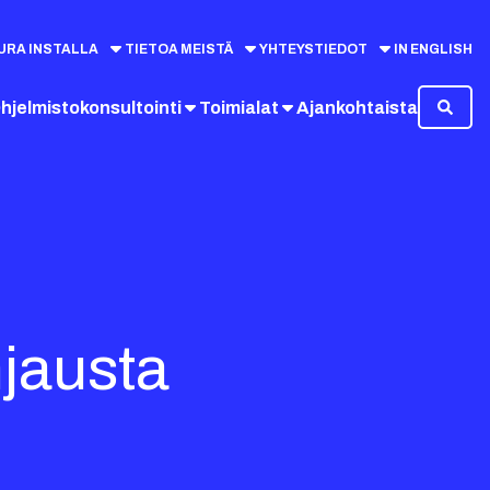
URA INSTALLA
TIETOA MEISTÄ
YHTEYSTIEDOT
IN ENGLISH
hjelmistokonsultointi
Toimialat
Ajankohtaista
jausta