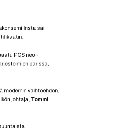
akonserni Insta sai
tifikaatin.
 saatu PCS neo -
rjestelmien parissa,
tä modernin vaihtoehdon,
sikön johtaja,
Tommi
suuntaista