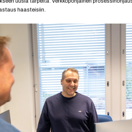
seen uusia tarpeita. Verkkopohjainen prosessinohjaus
staus haasteisiin.