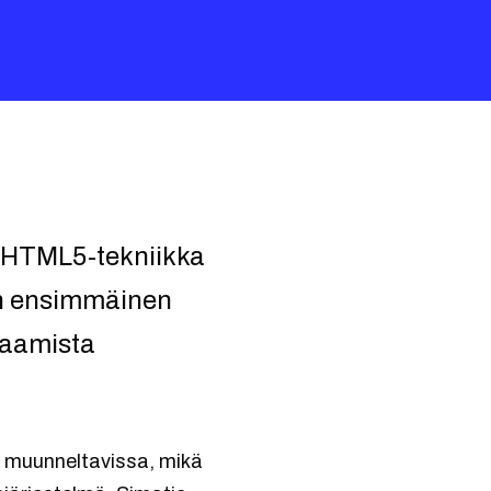
 HTML5-tekniikka
en ensimmäinen
saamista
i muunneltavissa, mikä