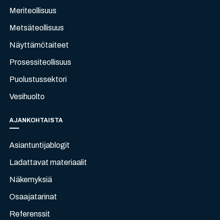
Meriteollisuus
Metsäteollisuus
Näyttämötaiteet
Prosessiteollisuus
Puolustussektori
Vesihuolto
AJANKOHTAISTA
Asiantuntijablogit
Ladattavat materiaalit
Näkemyksiä
Osaajatarinat
Referenssit