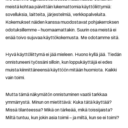
meistä kohtaa päivittäin lukemattomia käyttöliittymiä:
sovelluksia, laitteita, järjestelmiä, verkkopalveluita.
Kokemukset näiden kanssa muodostavat pohjakerroksen
odotuksillemme – huomaamattakin. Suurin osa meistä ei
enää toivo sujuvaa käyttökokemusta. Me odotamme sitä.
Hyvä käyttöliittymä ei jää mieleen. Huono kyllä jää. Tiedän
onnistuneeni työssäni silloin, kun loppukäyttäjä ei edes
muista kiinnittäneensä käyttöön mitään huomiota. Kaikki
vain toimi.
Mutta tämä näkymätön onnistuminen vaatii tarkkaa
ymmärrystä. Minun on mietittävä: Kuka tätä käyttää?
Missä tilanteessa? Mikä on tärkeää, mikä toissijaista?
Miltä tuntuu, kun jokin asia toimii – ja miltä, kun se ei toimi?