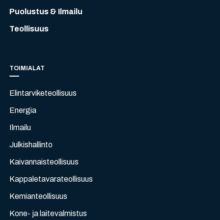
Puolustus & Ilmailu
Teollisuus
TOIMIALAT
Elintarviketeollisuus
Energia
Ilmailu
Julkishallinto
Kaivannaisteollisuus
Kappaletavarateollisuus
Kemianteollisuus
Kone- ja laitevalmistus