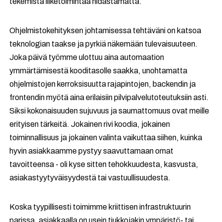
tekemistä liiketoimintaa hidastamatta.
Ohjelmistokehityksen johtamisessa tehtäväni on katsoa
teknologian taakse ja pyrkiä näkemään tulevaisuuteen.
Joka päivä työmme ulottuu aina automaation
ymmärtämisestä kooditasolle saakka, unohtamatta
ohjelmistojen kerroksisuutta rajapintojen, backendin ja
frontendin myötä aina erilaisiin pilvipalvelutoteutuksiin asti.
Siksi kokonaisuuden sujuvuus ja saumattomuus ovat meille
erityisen tärkeitä. Jokainen rivi koodia, jokainen
toiminnallisuus ja jokainen valinta vaikuttaa siihen, kuinka
hyvin asiakkaamme pystyy saavuttamaan omat
tavoitteensa - oli kyse sitten tehokkuudesta, kasvusta,
asiakastyytyväisyydestä tai vastuullisuudesta.
Koska tyypillisesti toimimme kriittisen infrastruktuurin
parissa, asiakkaalla on usein tiukkojakin ympäristö- tai