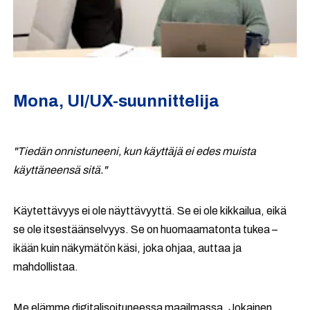
Mona, UI/UX-suunnittelija
"Tiedän onnistuneeni, kun käyttäjä ei edes muista
käyttäneensä sitä."
Käytettävyys ei ole näyttävyyttä. Se ei ole kikkailua, eikä
se ole itsestäänselvyys. Se on huomaamatonta tukea –
ikään kuin näkymätön käsi, joka ohjaa, auttaa ja
mahdollistaa.
Me elämme digitalisoituneessa maailmassa. Jokainen