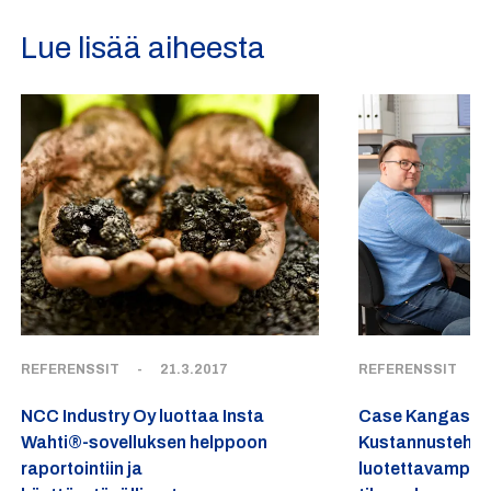
Lue lisää aiheesta
REFERENSSIT
-
21.3.2017
REFERENSSIT
-
NCC Industry Oy luottaa Insta
Case Kangasala
Wahti®-sovelluksen helppoon
Kustannusteho
raportointiin ja
luotettavampaa