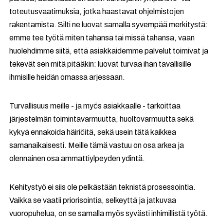
toteutusvaatimuksia, jotka haastavat ohjelmistojen
rakentamista. Silti ne luovat samalla syvempää merkitystä:
emme tee työtä miten tahansa tai missä tahansa, vaan
huolehdimme siitä, että asiakkaidemme palvelut toimivat ja
tekevät sen mitä pitääkin: luovat turvaa ihan tavallisille
ihmisille heidän omassa arjessaan.
Turvallisuus meille - ja myös asiakkaalle - tarkoittaa
järjestelmän toimintavarmuutta, huoltovarmuutta sekä
kykyä ennakoida häiriöitä, sekä usein tätä kaikkea
samanaikaisesti. Meille tämä vastuu on osa arkea ja
olennainen osa ammattiylpeyden ydintä.
Kehitystyö ei siis ole pelkästään teknistä prosessointia.
Vaikka se vaatii priorisointia, selkeyttä ja jatkuvaa
vuoropuhelua, on se samalla myös syvästi inhimillistä työtä.