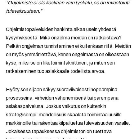
"Ohjelmisto ei ole koskaan vain työkalu, se on investointi
tulevaisuuteen."
Ohjelmistopalveluiden hankinta alkaa usein yhdestä
kysymyksestä: Mikä ongelma meidän on ratkaistava?
Pelkän ongelman tunnistaminen ei kuitenkaan riitä. Meidän
on myös ymmärrettävä, kenen ongelmasta on oikeastaan
kyse, miksi se on liiketoimintakriittinen, ja miten sen
ratkaiseminen tuo asiakkaalle todellista arvoa.
Hyöty sen sijaan näkyy suoraviivaisesti nopeampina
prosesseina, virheiden vähenemisenä tai parempana
asiakaspalveluna. Joskus vaikutus on kuitenkin
strategisempi: mahdollisuus skaalata toimintaa uusille
markkinoille tai rakentaa kilpailuetua tulevaisuuden varalle.
Jokaisessa tapauksessa ohjelmiston on tuettava