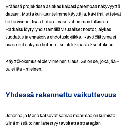
Eräässä projektissa asiakas kaipasi parempaa näkyvyyttä
dataan. Mutta kun kuuntelimme käyttäjiä, kävi ilmi, etteivät
he tarvinneet lisää tietoa – vaan vähemmän tulkintaa.
Ratkaisu löytyi yhdistämällä visuaaliset nostot, älykäs
suodatus ja ennakoiva ehdotuslogiikka. Käyttöliittymä ei
enää ollut näkymä tietoon – se oli tuki päätöksentekoon.
Käyttökokemus ei ole viimeinen silaus. Se on se, joka jää –
tai ei jää – mieleen.
Yhdessä rakennettu vaikuttavuus
Johanna ja Mona katsovat samaa maailmaa eri kulmista.
Siinä missä toinen lähestyy tavoitetta strategian