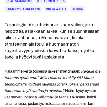
DIGITALISAATIO
KRIITTINEN INFRA
OHJELMISTOKEHITYS
INSTA WAHTI
DESIGN
Teknologia ei ole itseisarvo, vaan väline, joka
helpottaa asiakkaan arkea, kun se suunnitellaan
oikein. Johanna ja Mona avaavat, kuinka
strateginen ajattelu ja huomaamaton
käytettävyys yhdessä luovat ratkaisuja, jotka
todella hyödyttävät asiakasta.
Palaamme kerta toisensa jälkeen miettimään:
Kenelle me
teemme työtämme? Miksi tällä on merkitystä? Miten
teknologialla voidaan rakentaa jotain, joka ei pelkästään
toimi vaan myös auttaa ja avustaa?
Näihin kysymyksiin
vastaavat Johanna Kalliomäki ja Mona Takamaa, kaksi
asiantuntijaa, joiden työ risteää arjessa useammin kuin