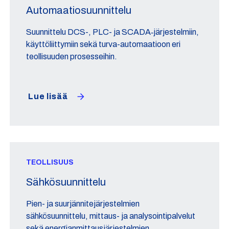
Automaatiosuunnittelu
Suunnittelu DCS-, PLC- ja SCADA‑järjestelmiin,
käyttöliittymiin sekä turva-automaatioon eri
teollisuuden prosesseihin.
Lue lisää
TEOLLISUUS
Sähkösuunnittelu
Pien- ja suurjännitejärjestelmien
sähkösuunnittelu, mittaus- ja analysointipalvelut
sekä energianmittausjärjestelmien