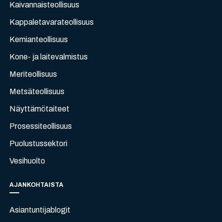
Kaivannaisteollisuus
Kappaletavarateollisuus
Kemianteollisuus
Kone- ja laitevalmistus
Meriteollisuus
Metsäteollisuus
Näyttämötaiteet
Prosessiteollisuus
Puolustussektori
Vesihuolto
AJANKOHTAISTA
Asiantuntijablogit