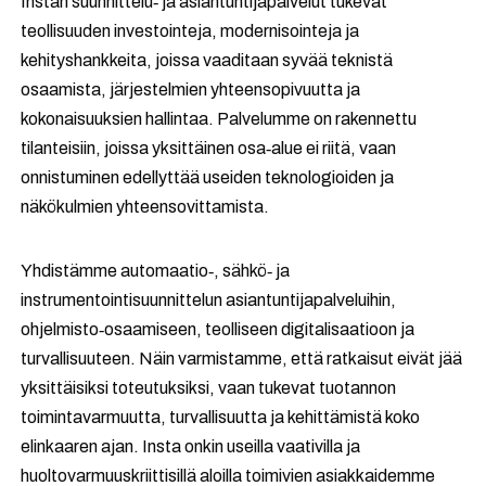
Instan suunnittelu‑ ja asiantuntijapalvelut tukevat
teollisuuden investointeja, modernisointeja ja
kehityshankkeita, joissa vaaditaan syvää teknistä
osaamista, järjestelmien yhteensopivuutta ja
kokonaisuuksien hallintaa. Palvelumme on rakennettu
tilanteisiin, joissa yksittäinen osa‑alue ei riitä, vaan
onnistuminen edellyttää useiden teknologioiden ja
näkökulmien yhteensovittamista.
Yhdistämme automaatio‑, sähkö‑ ja
instrumentointisuunnittelun asiantuntijapalveluihin,
ohjelmisto‑osaamiseen, teolliseen digitalisaatioon ja
turvallisuuteen. Näin varmistamme, että ratkaisut eivät jää
yksittäisiksi toteutuksiksi, vaan tukevat tuotannon
toimintavarmuutta, turvallisuutta ja kehittämistä koko
elinkaaren ajan. Insta onkin useilla vaativilla ja
huoltovarmuuskriittisillä aloilla toimivien asiakkaidemme