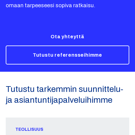
omaan tarpeeseesi sopiva ratkaisu.
Ota yhteyttä
Tutustu referensseihimme
Tutustu tarkemmin suunnittelu-
ja asiantuntijapalveluihimme
TEOLLISUUS