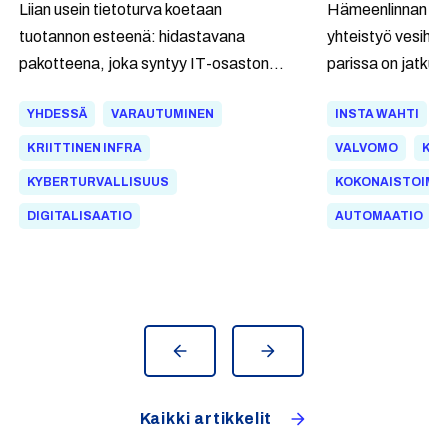
Liian usein tietoturva koetaan
Hämeenlinnan Se
tuotannon esteenä: hidastavana
yhteistyö vesihu
pakotteena, joka syntyy IT-osaston
parissa on jatkunu
piirustuspöydällä ja rantautuu tehtaalle
Elinkaarikumppani
YHDESSÄ
VARAUTUMINEN
INSTA WAHTI
vääränä hetkenä. IEC 62443 kääntää
mukana kehittäm
asetelman ympäri. Se on
jätevedenpuhdist
KRIITTINEN INFRA
VALVOMO
KRI
kansainvälinen standardi, jossa
veden verkostoje
KYBERTURVALLISUUS
KOKONAISTOIMI
turvallisuusvaatimukset määritellään
Wahti® Flow -ohj
DIGITALISAATIO
AUTOMAATIO
teollisuuden omilla ehdoilla, ja se näkyy
verkostohenkilöst
suoraan asiakkaan arjessa.
tilannekuvan ja 
poikkeamat ja vu
nopeammin.
Kaikki artikkelit