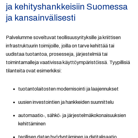
ja kehityshankkeisiin Suomessa
ja kansainvälisesti
Palvelumme soveltuvat teollisuusyrityksille ja kriittisen
infrastruktuurin toimijoille, joilla on tarve kehittää tai
uudistaa tuotantoa, prosesseja, järjestelmiä tai
toimintamalleja vaativissa käyttöympäristöissä. Tyypillisiä
tilanteita ovat esimerkiksi:
tuotantolaitosten modernisointi ja laajennukset
uusien investointien ja hankkeiden suunnittelu
automaatio‑, sähkö‑ ja järjestelmäkokonaisuuksien
kehittäminen
teollisen datan hyödyntäminen ja digitalisaatio