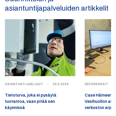
asiantuntijapalveluiden artikkelit
ASIANTUNTIJABLOGIT
-
25.5.2026
REFERENSSIT
-
Tietoturva, joka ei pysäytä
Case Hämeenlin
tuotantoa, vaan pitää sen
Vesihuollon au
käynnissä
verkoston arjen 