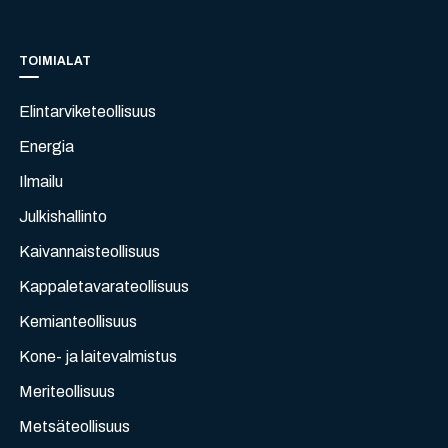
TOIMIALAT
Elintarviketeollisuus
Energia
Ilmailu
Julkishallinto
Kaivannaisteollisuus
Kappaletavarateollisuus
Kemianteollisuus
Kone- ja laitevalmistus
Meriteollisuus
Metsäteollisuus