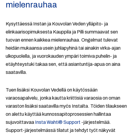
mielenrauhaa
Kysyttäessä Instan ja Kouvolan Veden ylläpito- ja
elinkaarisopimuksesta Kauppila ja Pilli summaavat sen
tuovan ennen kaikkea mielenrauhaa. Ongelmat tulevat
heidän mukaansa usein juhlapyhinä tai ainakin virka-ajan
ulkopuolella, ja vuorokauden ympäri toimiva puhelin- ja
etäyhteystuki takaa sen, että asiantuntija-apua on aina
saatavilla.
Tuen lisäksi Kouvolan Vedellä on käytössään
varaosapalvelu, jonka kautta kriittisiä varaosia on oman
varaston lisäksi saatavilla myös Instalta. Töiden tilaukseen
on alettu käyttää kunnossapitoprosessien hallintaa
sujuvoittavaa
Insta Wahti® Support
-järjestelmää.
Support-järjestelmässä tilatut ja tehdyt työt näkyvät