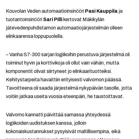
Kouvolan Veden automaatioinsinööri
Pasi Kauppila
ja
tuotantoinsinööri
Sari Pilli
kertovat Mäkikylän
jätevedenpuhdistamon automaatiojärjestelmän olleen
elinkaarensa loppupuolella.
– Vanha S7-300 sarjan logiikoihin perustuva järjestelmä oli
toiminut hyvin ja korttivikoja oli ollut vain vähän, mutta
komponentit olivat siirtyneet jo elinkaarituotteiksi.
Kehitystarpeita havaittiin erityisesti valvomon päässä.
Tavoitteena oli saada järjestelmä nykypäivän tasolle, jotta
voitiin jatkaa useita vuosia eteenpäin, he taustoittavat.
Valvomo kannatti päivittää samassa yhteydessä
logiikoiden uudistuksen kanssa, jolloin
kokonaiskustannukset pysyisivät maltillisempina, eikä