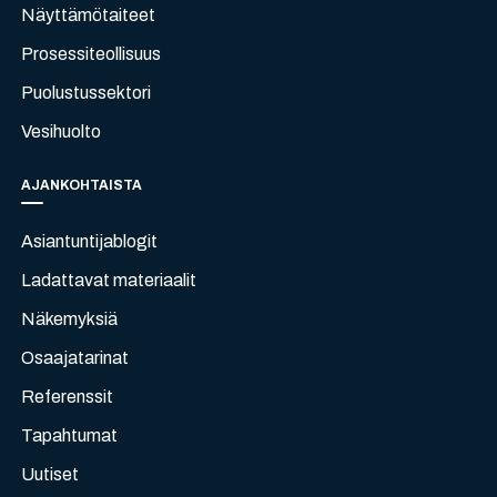
Näyttämötaiteet
Prosessiteollisuus
Puolustussektori
Vesihuolto
AJANKOHTAISTA
Asiantuntijablogit
Ladattavat materiaalit
Näkemyksiä
Osaajatarinat
Referenssit
Tapahtumat
Uutiset