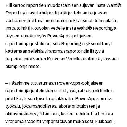
Pilli kertoo raporttien muodostamisen sujuvan Insta Wahti®
Reportingin avulla helposti ja järjestelmän tarjoavan
vanhaan verrattuna enemmän muokkausmahdollisuuksia.
Insta toimitti Kouvolan Vedelle Insta Wahti® Reportingia
täydentämään myös PowerApps-pohjaisen
raportointijärjestelmän, sillä Reporting ei yksin riittänyt
kattamaan sellaisia viranomaisraportointiin liittyviä
tarpeita, joita varten Kouvolan Vedellä oli ollut käytössään
aiempi ohjelmisto.
– Pääsimme tutustumaan PowerApps-pohjaiseen
raportointijärjestelmään esittelyssä, ratkaisu oli tuolloin
pilottikäytössä toisella asiakkaalla. PowerApps on oiva
työkalu, joka mahdollistaa laboratoriotulosten ja
ohitusmäärien syöttämisen, laskee reduktiot ja tuottaa
viranomaisraportit ympäristöluvan mukaisesti kuukausi-,