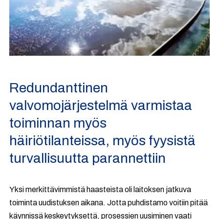
Redundanttinen
valvomojärjestelmä varmistaa
toiminnan myös
häiriötilanteissa, myös fyysistä
turvallisuutta parannettiin
Yksi merkittävimmistä haasteista oli laitoksen jatkuva
toiminta uudistuksen aikana. Jotta puhdistamo voitiin pitää
käynnissä keskeytyksettä, prosessien uusiminen vaati