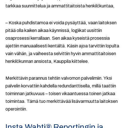
tarkkaa suunnittelua ja ammattitaitoista henkilökuntaa,
– Koska puhdistamoa ei voida pysäyttää, vaan laitoksen
pitää olla kaiken aikaa käynnissä, logiikat uusittiin
osaprosessi kerrallaan. Sen aikaa kyseistä prosessia
ajettiin manuaalisesti kentältä. Käsin ajoa tarvittiin lopulta
vain vähän, ja vaiheesta selvittiin hyvin ammattitaitoisen
henkilökunnan ansiosta, Kauppila kiittelee.
Merkittävin parannus tehtiin valvomon palvelimiin. Yksi
palvelin korvattiin kahdella redundanttisella, millä taattiin
toiminnan jatkuvuus – toisen vikaantuessa toinen jatkaa
toimintaa. Tämä tuo merkittävää lisävarmuutta laitoksen
operointiin.
Insta Wahti® Reportingin ja