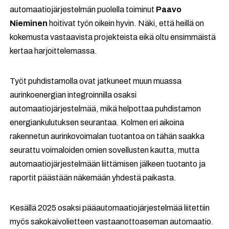
automaatiojärjestelmän puolella toiminut
Paavo
Nieminen
hoitivat työn oikein hyvin. Näki, että heillä on
kokemusta vastaavista projekteista eikä oltu ensimmäistä
kertaa harjoittelemassa.
Työt puhdistamolla ovat jatkuneet muun muassa
aurinkoenergian integroinnilla osaksi
automaatiojärjestelmää, mikä helpottaa puhdistamon
energiankulutuksen seurantaa. Kolmen eri aikoina
rakennetun aurinkovoimalan tuotantoa on tähän saakka
seurattu voimaloiden omien sovellusten kautta, mutta
automaatiojärjestelmään liittämisen jälkeen tuotanto ja
raportit päästään näkemään yhdestä paikasta.
Kesällä 2025 osaksi pääautomaatiojärjestelmää liitettiin
myös sakokaivolietteen vastaanottoaseman automaatio.