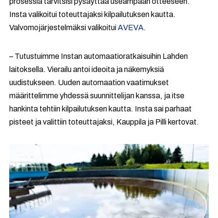
prosessia tarvitsisi pysäyttää useampaan otteeseen.
Insta valikoitui toteuttajaksi kilpailutuksen kautta.
Valvomojärjestelmäksi valikoitui
AVEVA
.
– Tutustuimme Instan automaatioratkaisuihin Lahden
laitoksella. Vierailu antoi ideoita ja näkemyksiä
uudistukseen. Uuden automaation vaatimukset
määrittelimme yhdessä suunnittelijan kanssa, ja itse
hankinta tehtiin kilpailutuksen kautta. Insta sai parhaat
pisteet ja valittiin toteuttajaksi, Kauppila ja Pilli kertovat.