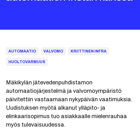
AUTOMAATIO
VALVOMO
KRIITTINEN INFRA
HUOLTOVARMUUS
Mäkikylän jätevedenpuhdistamon
automaatiojärjestelmä ja valvomoympäristö
päivitettiin vastaamaan nykypäivän vaatimuksia.
Uudistuksen myötä alkanut ylläpito- ja
elinkaarisopimus tuo asiakkaalle mielenrauhaa
myös tulevaisuudessa.