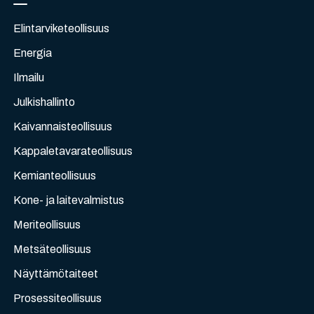
Elintarviketeollisuus
Energia
Ilmailu
Julkishallinto
Kaivannaisteollisuus
Kappaletavarateollisuus
Kemianteollisuus
Kone- ja laitevalmistus
Meriteollisuus
Metsäteollisuus
Näyttämötaiteet
Prosessiteollisuus