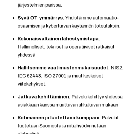
järjestelmien parissa.
Syvä OT-ymmärrys.
Yhdistämme automaatio-
osaamisen ja kyberturvan käytännön toteutuksiin.
Kokonaisvaltainen lähestymistapa.
Hallinnolliset, tekniset ja operatiiviset ratkaisut
yhdessä
Hallitsemme vaatimustenmukaisuudet.
NIS2,
IEC 62443, ISO 27001 ja muut keskeiset
viitekehykset.
Jatkuva kehittäminen.
Palvelu kehittyy yhdessä
asiakkaan kanssa muuttuvan uhkakuvan mukaan
Kotimainen ja luotettava kumppani.
Palvelut
tuotetaan Suomesta ja niitä hyödynnetään
globaalisti.