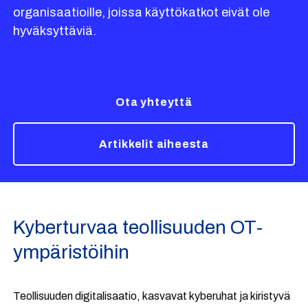
organisaatioille, joissa käyttökatkot eivät ole
hyväksyttäviä.
Ota yhteyttä
Artikkelit aiheesta
Kyberturvaa teollisuuden OT-
ympäristöihin
Teollisuuden digitalisaatio, kasvavat kyberuhat ja kiristyvä