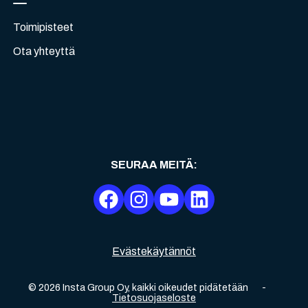
Toimipisteet
Ota yhteyttä
SEURAA MEITÄ
:
Evästekäytännöt
©
2026
Insta Group Oy,
kaikki oikeudet pidätetään
-
Tietosuojaseloste