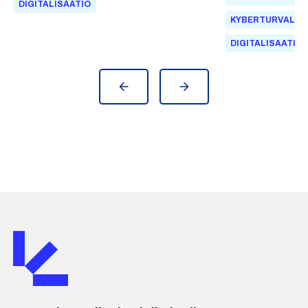
DIGITALISAATIO
kansainvälinen st
KYBERTURVALLI
turvallisuusvaati
DIGITALISAATIO
teollisuuden omill
suoraan asiakkaa