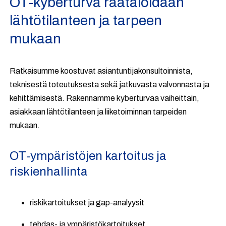
OT-kyberturva räätälöidään
lähtötilanteen ja tarpeen
mukaan
Ratkaisumme koostuvat asiantuntijakonsultoinnista,
teknisestä toteutuksesta sekä jatkuvasta valvonnasta ja
kehittämisestä. Rakennamme kyberturvaa vaiheittain,
asiakkaan lähtötilanteen ja liiketoiminnan tarpeiden
mukaan.
OT-ympäristöjen kartoitus ja
riskienhallinta
riskikartoitukset ja gap-analyysit
tehdas- ja ympäristökartoitukset