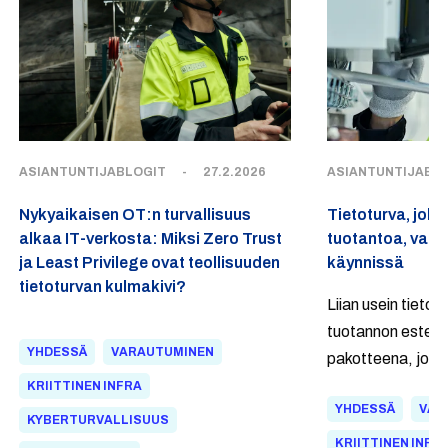
ASIANTUNTIJABLOGIT
-
27.2.2026
ASIANTUNTIJABL
Nykyaikaisen OT:n turvallisuus
Tietoturva, joka
alkaa IT-verkosta: Miksi Zero Trust
tuotantoa, vaan
ja Least Privilege ovat teollisuuden
käynnissä
tietoturvan kulmakivi?
Liian usein tieto
tuotannon esteen
YHDESSÄ
VARAUTUMINEN
pakotteena, joka
piirustuspöydällä 
KRIITTINEN INFRA
YHDESSÄ
VAR
vääränä hetkenä
KYBERTURVALLISUUS
asetelman ympäri
KRIITTINEN INFR