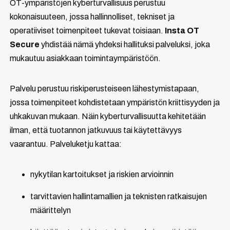
OT-ympäristöjen kyberturvallisuus perustuu
kokonaisuuteen, jossa hallinnolliset, tekniset ja
operatiiviset toimenpiteet tukevat toisiaan.
Insta OT
Secure
yhdistää nämä yhdeksi hallituksi palveluksi, joka
mukautuu asiakkaan toimintaympäristöön.
Palvelu perustuu riskiperusteiseen lähestymistapaan,
jossa toimenpiteet kohdistetaan ympäristön kriittisyyden ja
uhkakuvan mukaan. Näin kyberturvallisuutta kehitetään
ilman, että tuotannon jatkuvuus tai käytettävyys
vaarantuu. Palveluketju kattaa:
nykytilan kartoitukset ja riskien arvioinnin
tarvittavien hallintamallien ja teknisten ratkaisujen
määrittelyn