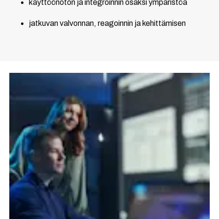
käyttöönoton ja integroinnin osaksi ympäristöä
jatkuvan valvonnan, reagoinnin ja kehittämisen