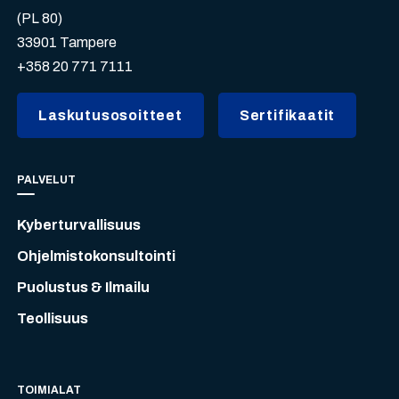
(PL 80)
33901 Tampere
+358 20 771 7111
Laskutusosoitteet
Sertifikaatit
PALVELUT
Kyberturvallisuus
Ohjelmistokonsultointi
Puolustus & Ilmailu
Teollisuus
TOIMIALAT