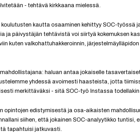
elvitetään - tehtävä kirkkaana mielessä.
 ja koulutusten kautta osaaminen kehittyy SOC-työssä j
ia ja päivystäjän tehtävistä voi siirtyä kokemuksen ka
viin kuten valkohattuhakkeroinnin, järjestelmäylläpidon
 mahdollistajana: haluan antaa jokaiselle tasavertaiset
telemme yhdessä avoimesti haasteista, jotta tiimissän
isesti merkittäväksi - sitä SOC-työ Instassa todellakin
sein opintojen edistymisestä ja osa-aikaisten mahdolli
nallani siihen, että jokainen SOC-analyytikko tuntisi, 
tä tapahtuisi jatkuvasti.