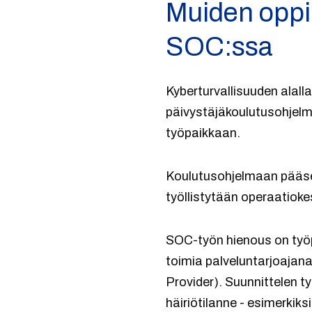
Muiden oppi
SOC:ssa
Kyberturvallisuuden alal
päivystäjäkoulutusohjelm
työpaikkaan.
Koulutusohjelmaan pääsevä
työllistytään operaatioke
SOC-työn hienous on työp
toimia palveluntarjoajan
Provider). Suunnittelen t
häiriötilanne - esimerkik