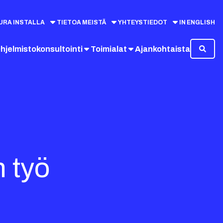
URA INSTALLA
TIETOA MEISTÄ
YHTEYSTIEDOT
IN ENGLISH
hjelmistokonsultointi
Toimialat
Ajankohtaista
n työ