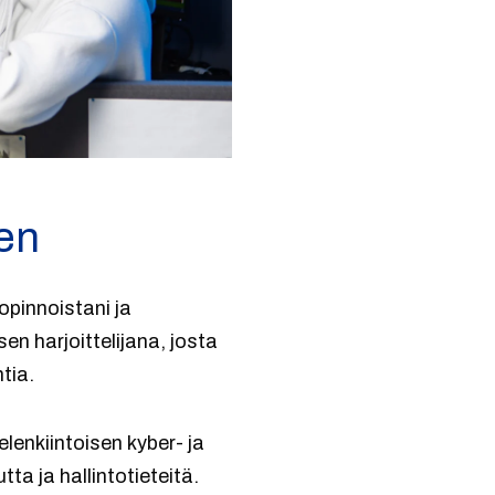
en
opinnoistani ja
en harjoittelijana, josta
tia.
lenkiintoisen kyber- ja
tta ja hallintotieteitä.