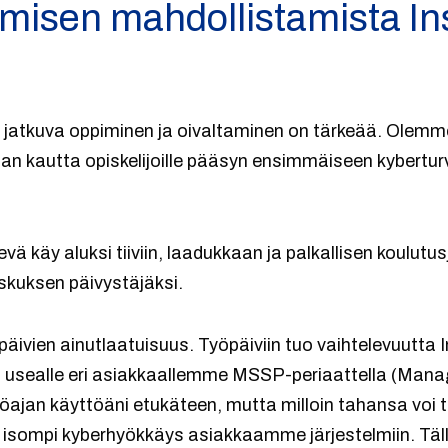
misen mahdollistamista In
la jatkuva oppiminen ja oivaltaminen on tärkeää. Olem
an kautta opiskelijoille pääsyn ensimmäiseen kybertur
 käy aluksi tiiviin, laadukkaan ja palkallisen koulutus
skuksen päivystäjäksi.
äivien ainutlaatuisuus. Työpäiviin tuo vaihtelevuutta
a usealle eri asiakkaallemme MSSP-periaattella (Mana
yöajan käyttöäni etukäteen, mutta milloin tahansa voi
si isompi kyberhyökkäys asiakkaamme järjestelmiin. Täl