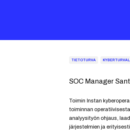
TIETOTURVA
KYBERTURVAL
SOC Manager Santer
Toimin Instan kyberopera
toiminnan operatiivisesta
analyysityön ohjaus, laad
järjestelmien ja erityise