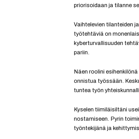
priorisoidaan ja tilanne s
Vaihtelevien tilanteiden
työtehtäviä on monenlais
kyberturvallisuuden tehtä
pariin.
Näen roolini esihenkilönä
onnistua työssään. Keskus
tuntea työn yhteiskunnall
Kyselen tiimiläisiltäni u
nostamiseen. Pyrin toimin
työntekijänä ja kehittymis