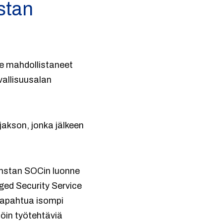
stan
me mahdollistaneet
vallisuusalan
jakson, jonka jälkeen
 Instan SOCin luonne
ged Security Service
 tapahtua isompi
löin työtehtäviä