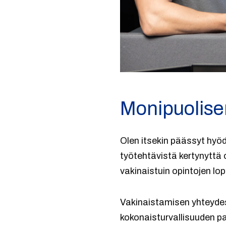
Monipuolis
Olen itsekin päässyt hyöd
työtehtävistä kertynyttä o
vakinaistuin opintojen lop
Vakinaistamisen yhteydess
kokonaisturvallisuuden pari