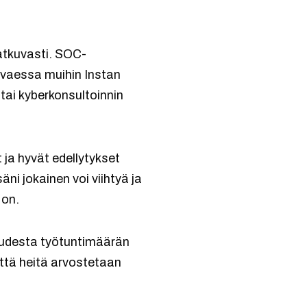
atkuvasti. SOC-
svaessa muihin Instan
 tai kyberkonsultoinnin
 ja hyvät edellytykset
i jokainen voi viihtyä ja
 on.
suudesta työtuntimäärän
että heitä arvostetaan