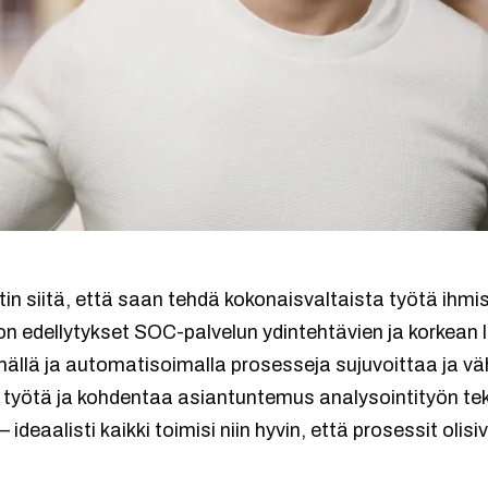
in siitä, että saan tehdä kokonaisvaltaista työtä ihmi
i on edellytykset SOC-palvelun ydintehtävien ja korkea
mällä ja automatisoimalla prosesseja sujuvoittaa ja vä
a työtä ja kohdentaa asiantuntemus analysointityön t
 ideaalisti kaikki toimisi niin hyvin, että prosessit oli