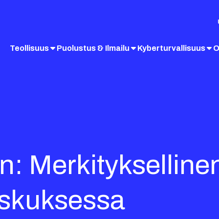
Teollisuus
Puolustus & Ilmailu
Kyberturvallisuus
O
n: Merkitykselline
eskuksessa