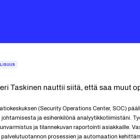
LISUUS
i Taskinen nauttii siitä, että saa muut 
atiokeskuksen (Security Operations Center, SOC) pää
 johtamisesta ja esihenkilönä analyytikkotiimistäni. Ty
unvarmistus ja tilannekuvan raportointi asiakkaille. V
sti palvelutuotannon prosessien ja automaation kehittäm