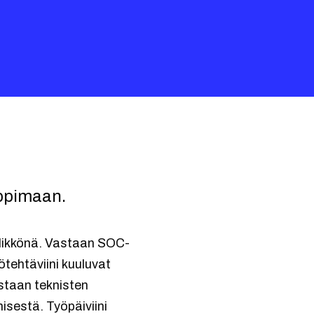
oppimaan.
llikkönä. Vastaan SOC-
ötehtäviini kuuluvat
astaan teknisten
isestä. Työpäiviini