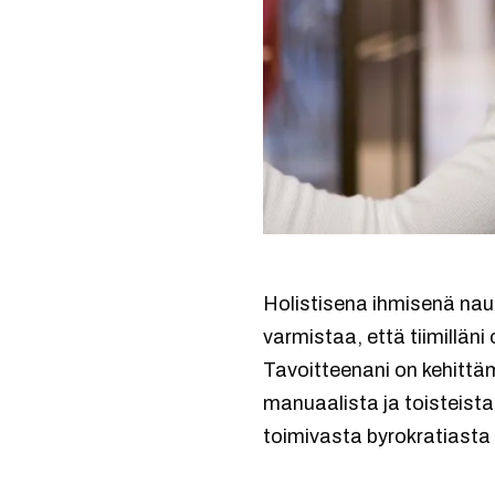
Holistisena ihmisenä naut
varmistaa, että tiimillän
Tavoitteenani on kehittä
manuaalista ja toisteist
toimivasta byrokratiasta –