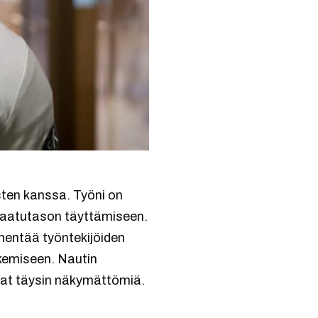
sten kanssa. Työni on
n laatutason täyttämiseen.
hentää työntekijöiden
ekemiseen. Nautin
sivat täysin näkymättömiä.