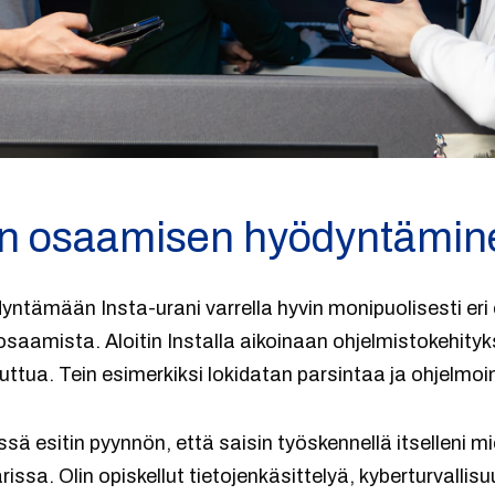
en osaamisen hyödyntämin
yntämään Insta-urani varrella hyvin monipuolisesti eri 
saamista. Aloitin Installa aikoinaan ohjelmistokehityks
uttua. Tein esimerkiksi lokidatan parsintaa ja ohjelmoin
ä esitin pyynnön, että saisin työskennellä itselleni mie
ssa. Olin opiskellut tietojenkäsittelyä, kyberturvallisuu