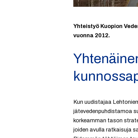
Yhteistyö Kuopion Ved
vuonna 2012.
Yhtenäinen
kunnossapit
Kun uudistajaa Lehtonieme
jätevedenpuhdistamoa su
korkeamman tason strate
joiden avulla ratkaisuja 