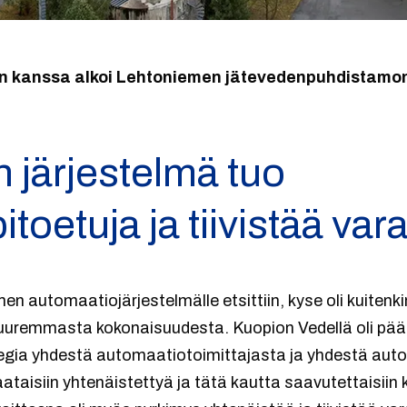
en kanssa alkoi Lehtoniemen jätevedenpuhdistamo
 järjestelmä tuo
oetuja ja tiivistää var
n automaatiojärjestelmälle etsittiin, kyse oli kuitenk
uremmasta kokonaisuudesta. Kuopion Vedellä oli pää
gia yhdestä automaatiotoimittajasta ja yhdestä auto
saataisiin yhtenäistettyä ja tätä kautta saavutettaisiin