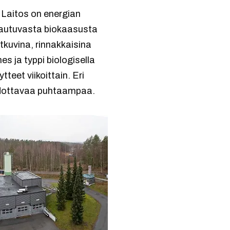
 Laitos on energian
pautuvasta biokaasusta
kuvina, rinnakkaisina
s ja typpi biologisella
teet viikoittain. Eri
 odottavaa puhtaampaa.