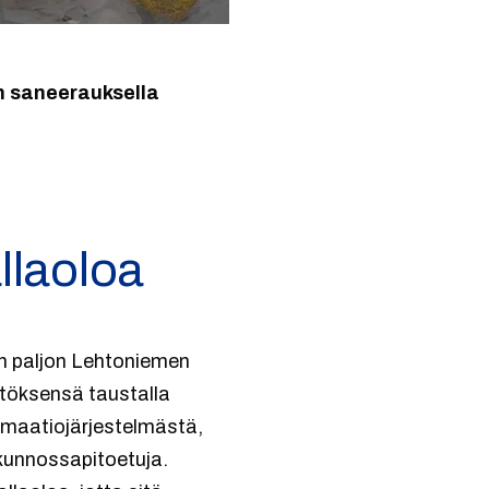
n saneerauksella
allaoloa
in paljon Lehtoniemen
töksensä taustalla
maatiojärjestelmästä,
 kunnossapitoetuja.