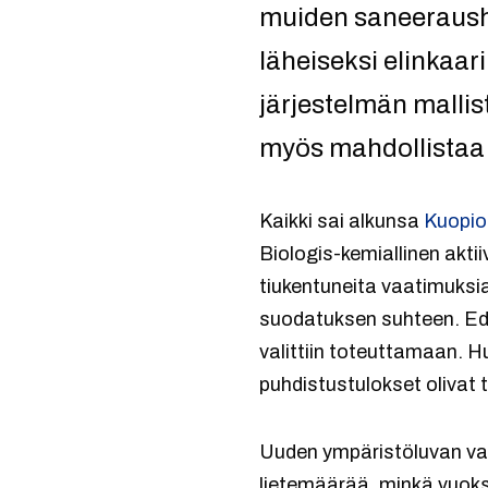
muiden saneerausha
läheiseksi elinkaar
järjestelmän mallis
myös mahdollistaa 
Kaikki sai alkunsa
Kuopio
Biologis-kemiallinen aktii
tiukentuneita vaatimuks
suodatuksen suhteen. Ede
valittiin toteuttamaan. H
puhdistustulokset olivat 
Uuden ympäristöluvan vaa
lietemäärää, minkä vuoksi