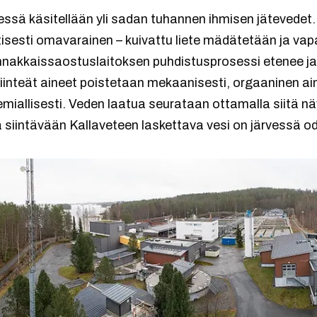
sä käsitellään yli sadan tuhannen ihmisen jätevedet.
isesti omavarainen – kuivattu liete mädätetään ja va
nnakkaissaostuslaitoksen puhdistusprosessi etenee jat
kiinteät aineet poistetaan mekaanisesti, orgaaninen aine
miallisesti. Veden laatua seurataan ottamalla siitä näyt
sä siintävään Kallaveteen laskettava vesi on järvessä