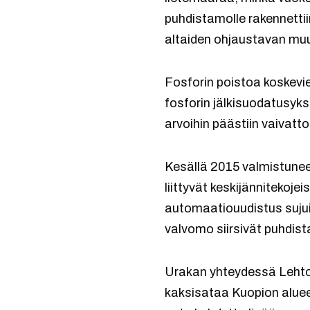
puhdistamolle rakennettiin
altaiden ohjaustavan muu
Fosforin poistoa koskevie
fosforin jälkisuodatusyk
arvoihin päästiin vaivatto
Kesällä 2015 valmistune
liittyvät keskijännitekoj
automaatiouudistus sujui 
valvomo siirsivät puhdist
Urakan yhteydessä Lehton
kaksisataa Kuopion alue