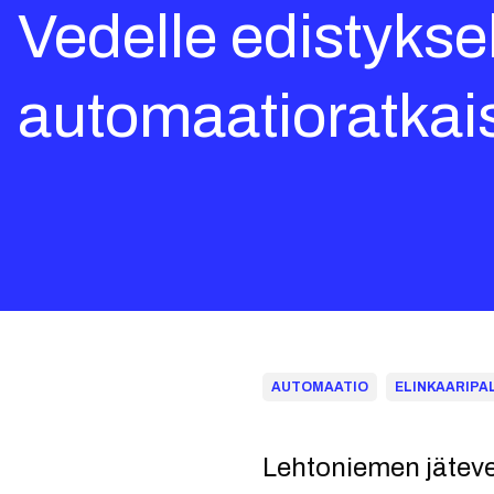
Vedelle edistyksell
automaatioratkai
AUTOMAATIO
ELINKAARIPA
Lehtoniemen jäteve