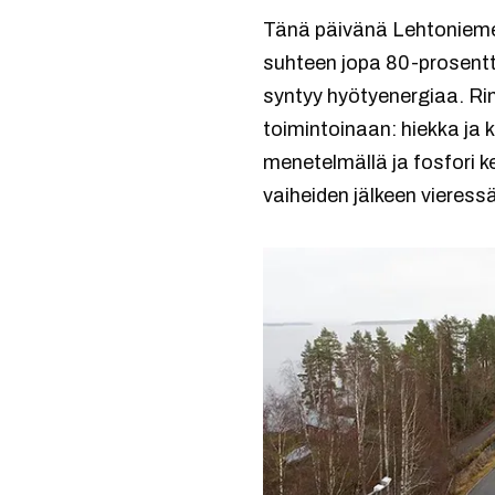
Tänä päivänä Lehtoniemes
suhteen jopa 80-prosentt
syntyy hyötyenergiaa. Ri
toimintoinaan: hiekka ja 
menetelmällä ja fosfori ke
vaiheiden jälkeen vieres