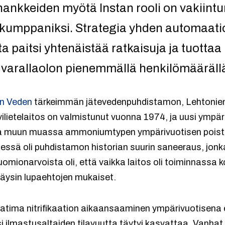
nkkeiden myötä Instan rooli on vakiint
ikumppaniksi. Strategia yhden automaatio
ta paitsi yhtenäistää ratkaisuja ja tuotta
varallaolon pienemmällä henkilömääräll
n Veden
tärkeimmän jätevedenpuhdistamon, Lehtonie
vilietelaitos on valmistunut vuonna 1974, ja uusi ympäri
ia muun muassa ammoniumtypen ympärivuotisen poisto
ssä oli puhdistamon historian suurin saneeraus, jonk
uomionarvoista oli, että vaikka laitos oli toiminnassa
täysin lupaehtojen mukaiset.
tima nitrifikaation aikaansaaminen ympärivuotisena 
 ilmastusaltaiden tilavuutta täytyi kasvattaa. Vanhat 