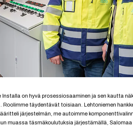
 Installa on hyvä prosessiosaaminen ja sen kautta nä
n. Roolimme täydentävät toisiaan. Lehtoniemen hankke
ääritteli järjestelmän, me autoimme komponenttivalin
muun muassa täsmäkoulutuksia järjestämällä, Saloma