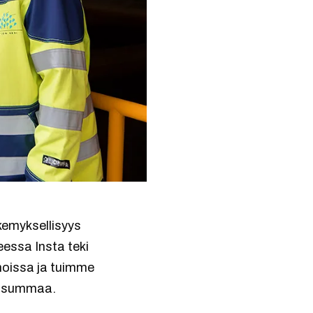
kemyksellisyys
essa Insta teki
noissa ja tuimme
a summaa.