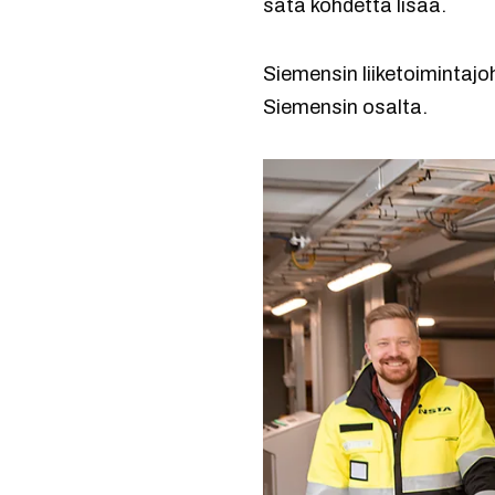
sata kohdetta lisää.
Siemensin liiketoimintajo
Siemensin osalta.