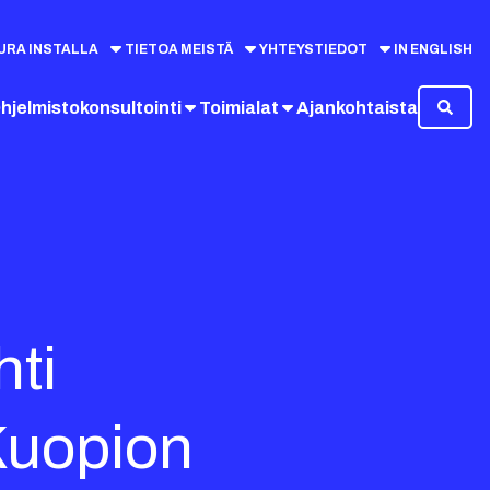
URA INSTALLA
TIETOA MEISTÄ
YHTEYSTIEDOT
IN ENGLISH
hjelmistokonsultointi
Toimialat
Ajankohtaista
hti
Kuopion