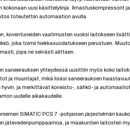
 kokonaan uusi käsittelylinja. Ilmastuskompressorit ja 
tos toteutettiin automaation avulla.
n, koventuneiden vaatimusten vuoksi laitokseen lisätt
sikkö, joka toimii hiekkasuodatukseen perustuen. Muuto
masti, jopa ne selvästi alittaen.
en saneerauksen yhteydessä uusittiin myös koko lait
eistot ja muuntajat, mikä lisäsi saneerauksen haastavuut
hyvin, ja merkittävät koneisto-, sähkö- ja automaatio
amon uudelle aikakaudelle.
iemen SIMATIC PCS 7 -pohjaisen järjestelmän kaukova
en jätevedenpumppaamoa, ja maakuntien laitosten myö