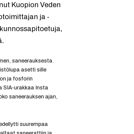
unut Kuopion Veden
toimittajan ja -
a kunnossapitoetuja,
ä.
men, saneerauksesta.
stölupa asetti sille
n ja fosforin
a SIA-urakkaa Insta
 koko saneerauksen ajan,
edellytti suurempaa
altaat saneerattiin ja