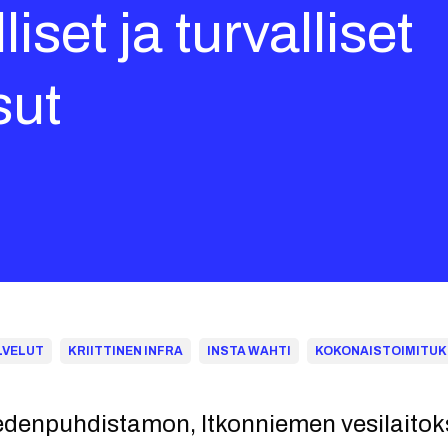
iset ja turvalliset
sut
LVELUT
KRIITTINEN INFRA
INSTA WAHTI
KOKONAISTOIMITU
denpuhdistamon, Itkonniemen vesilaitok