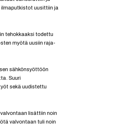
ilmaputkistot uusittiin ja
iin tehokkaaksi todettu
sten myötä uusiin raja-
oksen sähkönsyöttöön
ta. Suuri
työt sekä uudistettu
lvontaan lisättiin noin
tä valvontaan tuli noin