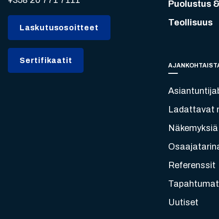
Puolustus &
Teollisuus
Laskutusosoitteet
Sertifikaatit
AJANKOHTAIST
Asiantuntija
Ladattavat m
Näkemyksiä
Osaajatarin
Referenssit
Tapahtumat
Uutiset