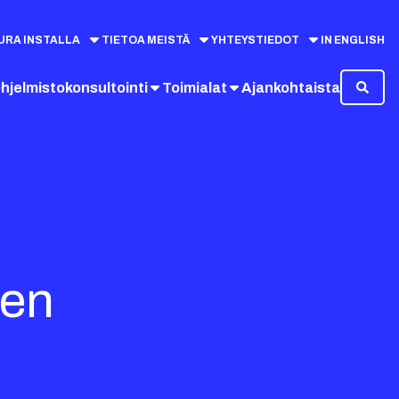
URA INSTALLA
TIETOA MEISTÄ
YHTEYSTIEDOT
IN ENGLISH
hjelmistokonsultointi
Toimialat
Ajankohtaista
den