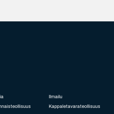
ia
Ilmailu
nnaisteollisuus
Kappaletavarateollisuus