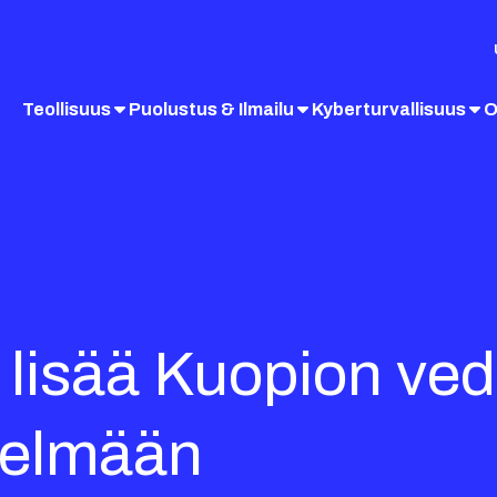
Teollisuus
Puolustus & Ilmailu
Kyberturvallisuus
O
 lisää Kuopion ve
telmään