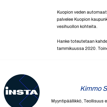
Kuopion veden automaatio
palvelee Kuopion kaupunk
vesihuollon kohteita.
Hanke toteutetaan kahde
tammikuussa 2020. Toine
Kimmo S
Myyntipäällikkö, Teollisuus e