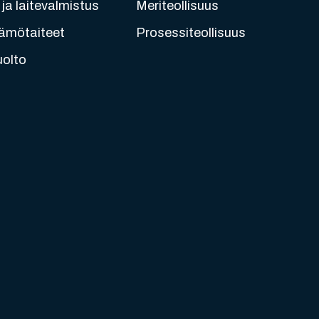
ja laitevalmistus
Meriteollisuus
ämötaiteet
Prosessiteollisuus
uolto