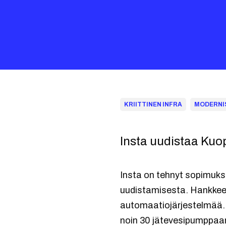
KRIITTINEN INFRA
MODERNI
Insta uudistaa Ku
Insta on tehnyt sopimuk
uudistamisesta. Hankkee
automaatiojärjestelmää.
noin 30 jätevesipumppa