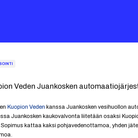
SOINTI
opion Veden Juankosken automaatiojärjes
sen
Kuopion Veden
kanssa Juankosken vesihuollon aut
ssa Juankosken kaukovalvonta liitetään osaksi Kuopi
 Sopimus kattaa kaksi pohjavedenottamoa, yhden jät
amoa.