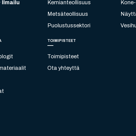
 Ilmailu
Kemianteollisuus
Kone- 
Metsäteollisuus
Näytt
Puolustussektori
Vesih
A
TOIMIPISTEET
blogit
Toimipisteet
ateriaalit
Ota yhteyttä
at