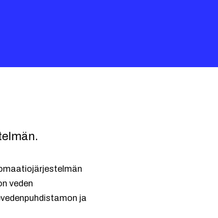
telmän.
omaatiojärjestelmän
on veden
evedenpuhdistamon ja