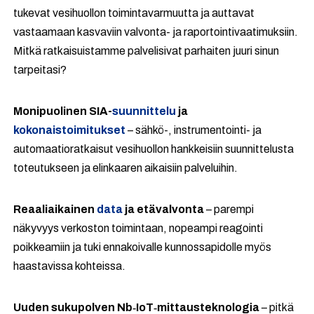
tukevat vesihuollon toimintavarmuutta ja auttavat
vastaamaan kasvaviin valvonta- ja raportointivaatimuksiin.
Mitkä ratkaisuistamme palvelisivat parhaiten juuri sinun
tarpeitasi?
Monipuolinen SIA-
suunnittelu
ja
kokonaistoimitukset
– sähkö-, instrumentointi- ja
automaatioratkaisut vesihuollon hankkeisiin suunnittelusta
toteutukseen ja elinkaaren aikaisiin palveluihin.
Reaaliaikainen
data
ja etävalvonta
– parempi
näkyvyys verkoston toimintaan, nopeampi reagointi
poikkeamiin ja tuki ennakoivalle kunnossapidolle myös
haastavissa kohteissa.
Uuden sukupolven Nb‑IoT‑mittausteknologia
– pitkä