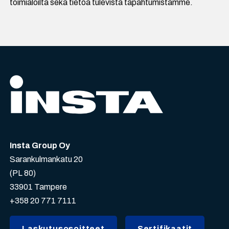
toimialoilta sekä tietoa tulevista tapahtumistamme.
Insta Group Oy
Sarankulmankatu 20
(PL 80)
33901 Tampere
+358 20 771 7111
Laskutusosoitteet
Sertifikaatit