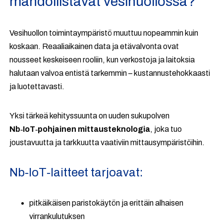
mahdollistavat vesihuollossa?
Vesihuollon toimintaympäristö muuttuu nopeammin kuin
koskaan. Reaaliaikainen data ja etävalvonta ovat
nousseet keskeiseen rooliin, kun verkostoja ja laitoksia
halutaan valvoa entistä tarkemmin – kustannustehokkaasti
ja luotettavasti.
Yksi tärkeä kehityssuunta on uuden sukupolven
Nb‑IoT‑pohjainen mittausteknologia
, joka tuo
joustavuutta ja tarkkuutta vaativiin mittausympäristöihin.
Nb‑IoT‑laitteet tarjoavat:
pitkäikäisen paristokäytön ja erittäin alhaisen
virrankulutuksen