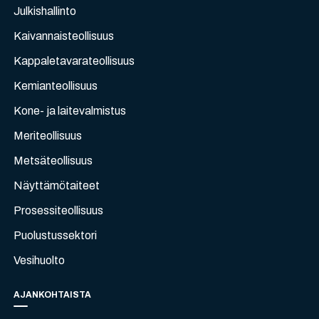
Julkishallinto
Kaivannaisteollisuus
Kappaletavarateollisuus
Kemianteollisuus
Kone- ja laitevalmistus
Meriteollisuus
Metsäteollisuus
Näyttämötaiteet
Prosessiteollisuus
Puolustussektori
Vesihuolto
AJANKOHTAISTA