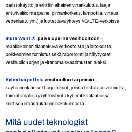
paristokäyttö ja erittäin alhainen virrankulutus, laaja
anturivalikoima (paine, pinnankorkeus, lämpötila, virtaus,
vedenlaatu ym.) ja luotettava yhteys 4G/LTE-verkoissa.
Insta Wahti®
‑palveluperhe vesihuoltoon
–
reaaliaikainen tilannekuva verkostoista ja laitoksista,
poikkeamien tunnistus sekä raportointi ja hälytykset
vesihuollon arjen ja viranomaisvaatimusten tueksi.
Kyberharjoittelu
vesihuollon tarpeisiin
–
käytännönläheiset harjoitukset, joissa testataan valmiutta,
toimintamalleja ja yhteistyötä kyberuhkatilanteissa
kriittisen infrastruktuurin näkökulmasta.
Mitä uudet teknologiat