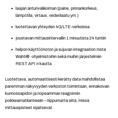
laajan anturivalikoiman (paine, pinnankorkeus,
lämpötila, virtaus, vedenlaatu ym.)
luotettavan yhteyden 4G/LTE-verkoissa
joustavan mittausintervallin 1 minuutista 24 tuntiin
helpon käyttöönoton ja sujuvan integraation Insta
Wahti® -ohjelmistoihin sekä muihin järjestelmiin
REST API:n kautta
Luotettava, automaattisesti kerätty data mahdollistaa
paremman näkyvyyden verkoston toimintaan, ennakoivan
kunnossapidon ja nopeamman reagoinnin
poikkeamatilanteisiin – riippumatta siitä, missä
mittauspisteet sijaitsevat.