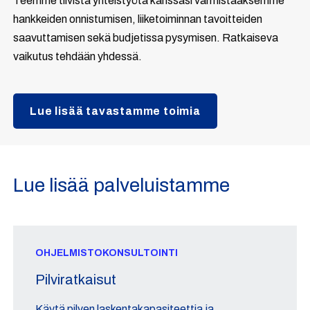
Teemme tiivistä yhteistyötä kanssasi varmistaaksemme
hankkeiden onnistumisen, liiketoiminnan tavoitteiden
saavuttamisen sekä budjetissa pysymisen. Ratkaiseva
vaikutus tehdään yhdessä.
Lue lisää tavastamme toimia
Lue lisää palveluistamme
OHJELMISTOKONSULTOINTI
Pilviratkaisut
Käytä pilven laskentakapasiteettia ja