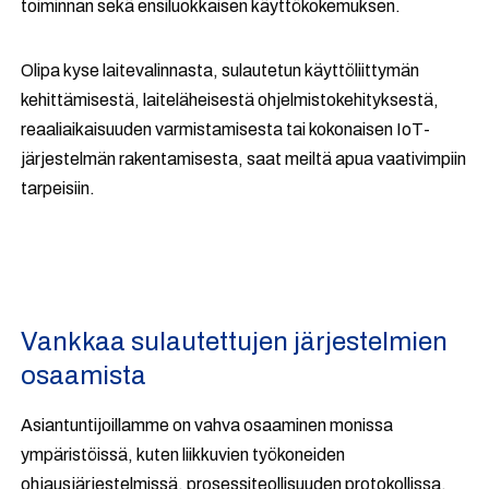
toiminnan sekä ensiluokkaisen käyttökokemuksen.
Olipa kyse laitevalinnasta, sulautetun käyttöliittymän
kehittämisestä, laiteläheisestä ohjelmistokehityksestä,
reaaliaikaisuuden varmistamisesta tai kokonaisen IoT-
järjestelmän rakentamisesta, saat meiltä apua vaativimpiin
tarpeisiin.
Vankkaa sulautettujen järjestelmien
osaamista
Asiantuntijoillamme on vahva osaaminen monissa
ympäristöissä, kuten liikkuvien työkoneiden
ohjausjärjestelmissä, prosessiteollisuuden protokollissa,