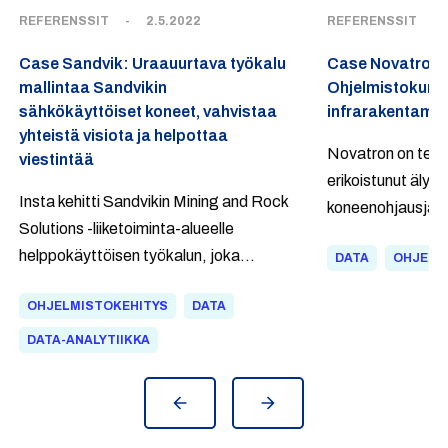
REFERENSSIT
-
2.5.2022
REFERENSSIT
-
Case Sandvik: Uraauurtava työkalu
Case Novatron:
mallintaa Sandvikin
Ohjelmistokum
sähkökäyttöiset koneet, vahvistaa
infrarakentamis
yhteistä visiota ja helpottaa
Novatron on tekno
viestintää
erikoistunut älykk
Insta kehitti Sandvikin Mining and Rock
koneenohjausjärje
Solutions -liiketoiminta-alueelle
infrarakentamise
helppokäyttöisen työkalun, joka
DATA
OHJELM
digitalisointiin. 
mallintaa kaivosten sähkökäyttöiset
saralla kehitykse
OHJELMISTOKEHITYS
DATA
koneet ja laitteet uudenlaisella tavalla.
ohjelmistot sekä 
Järjestelmä mahdollistaa erilaisten
DATA-ANALYTIIKKA
paitsi Suomessa
skenaarioiden vertailun, edesauttaa
kansainvälisesti.
vihreää siirtymää ja helpottaa myynnin,
tuotekehityksen sekä asiakkaan
yhteistyötä.