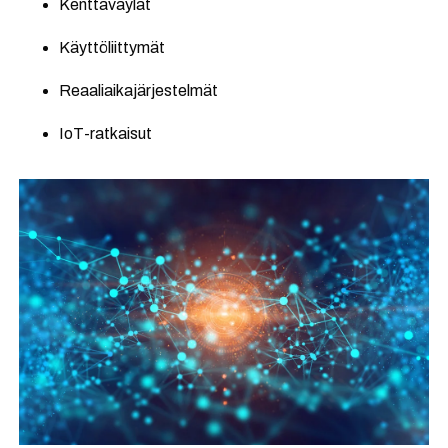
Kenttäväylät
Käyttöliittymät
Reaaliaikajärjestelmät
IoT-ratkaisut