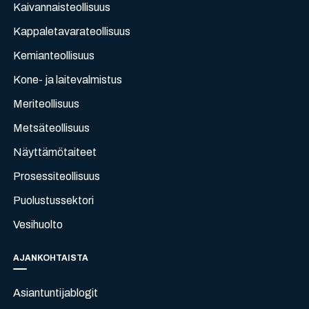
Kaivannaisteollisuus
Kappaletavarateollisuus
Kemianteollisuus
Kone- ja laitevalmistus
Meriteollisuus
Metsäteollisuus
Näyttämötaiteet
Prosessiteollisuus
Puolustussektori
Vesihuolto
AJANKOHTAISTA
Asiantuntijablogit