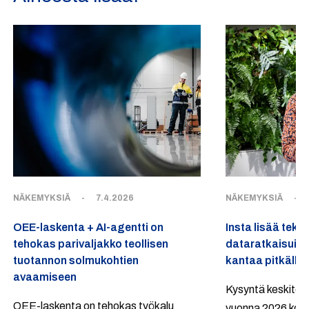
NÄKEMYKSIÄ
-
7.4.2026
NÄKEMYKSIÄ
-
OEE-laskenta + AI-agentti on
Insta lisää tekoä
tehokas parivaljakko teollisen
dataratkaisuihi
tuotannon solmukohtien
kantaa pitkälle 
avaamiseen
Kysyntä keskitetyi
OEE-laskenta on tehokas työkalu
vuonna 2026 kova