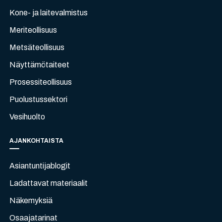
Kone- ja laitevalmistus
Meriteollisuus
Metsäteollisuus
Näyttämötaiteet
Prosessiteollisuus
Puolustussektori
Vesihuolto
AJANKOHTAISTA
Asiantuntijablogit
Ladattavat materiaalit
Näkemyksiä
Osaajatarinat