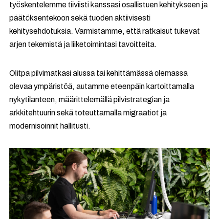
työskentelemme tiiviisti kanssasi osallistuen kehitykseen ja
päätöksentekoon sekä tuoden aktiivisesti
kehitysehdotuksia. Varmistamme, että ratkaisut tukevat
arjen tekemistä ja liiketoimintasi tavoitteita.
Olitpa pilvimatkasi alussa tai kehittämässä olemassa
olevaa ympäristöä, autamme eteenpäin kartoittamalla
nykytilanteen, määrittelemällä pilvistrategian ja
arkkitehtuurin sekä toteuttamalla migraatiot ja
modernisoinnit hallitusti.