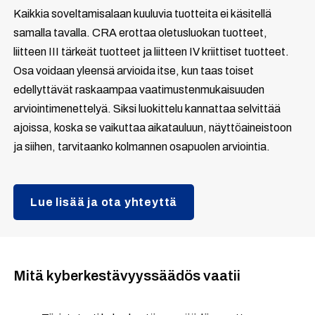
Kaikkia soveltamisalaan kuuluvia tuotteita ei käsitellä
samalla tavalla. CRA erottaa oletusluokan tuotteet,
liitteen III tärkeät tuotteet ja liitteen IV kriittiset tuotteet.
Osa voidaan yleensä arvioida itse, kun taas toiset
edellyttävät raskaampaa vaatimustenmukaisuuden
arviointimenettelyä. Siksi luokittelu kannattaa selvittää
ajoissa, koska se vaikuttaa aikatauluun, näyttöaineistoon
ja siihen, tarvitaanko kolmannen osapuolen arviointia.
Lue lisää ja ota yhteyttä
Mitä kyberkestävyyssäädös vaatii