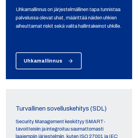
Uhkamallinnus on järjestelmällinen tapa tunnistaa
palvelussa olevat uhat, määrittää näiden uhkien
aiheuttamat riskit sekä valita hallintakeinot uhkille.
Uhkamallinnus
Turvallinen sovelluskehitys (SDL)
Security Management keskittyy SMART-
tavoitteisiin ja integroituu saumattomasti
laajempiin järjestelmiin, kuten ISO 27001 ja IEC