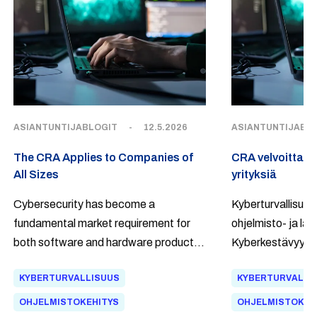
ASIANTUNTIJABLOGIT
-
12.5.2026
ASIANTUNTIJABL
The CRA Applies to Companies of
CRA velvoittaa 
All Sizes
yrityksiä
Cybersecurity has become a
Kyberturvallisuus
fundamental market requirement for
ohjelmisto- ja lait
both software and hardware products.
Kyberkestävyyss
The Cyber Resilience Act (CRA),
Resilience Act, 
KYBERTURVALLISUUS
KYBERTURVALLI
formally Regulation (EU) 2024/2847,
((EU) 2024/2847)
establishes mandatory cybersecurity
kyberturvallisuud
OHJELMISTOKEHITYS
OHJELMISTOKEH