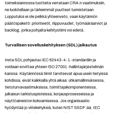
toimeksiannossa tuotteita verrataan CRA:n vaatimuksiin,
ne luokitellaan ja tärkeimmät puutteet tunnistetaan.
Lopputulos ei ole pelkkä yhteenveto, vaan käytännön
päätöspaketti: prioriteetit, riippuvuudet, työmääräarviot ja
backlog, jonka pohjalta kehitystiimi voi edetä.
Turvallisen sovelluskehityksen (SDL) jalkautus
Insta SDL pohjautuu IEC 62443-4-1 -standardiin ja
voidaan sovittaa yhteen ISO 27001 -hallintajärjestelmän
kanssa. Käytännössä tiimit tarvitsevat apua usein tietyissä
kohdissa, eivät kaikkialla yhtä aikaa: uhkamallinnuksessa,
tietoturvavaatimuksissa, toimittajakomponenteissa,
julkaisun tarkistuspisteissä, korjausprosesseissa ja
näyttöaineiston kokoamisessa. Jos organisaatio
hyödyntää jo viitekehyksiä, kuten NIST SSDF:ää, IEC