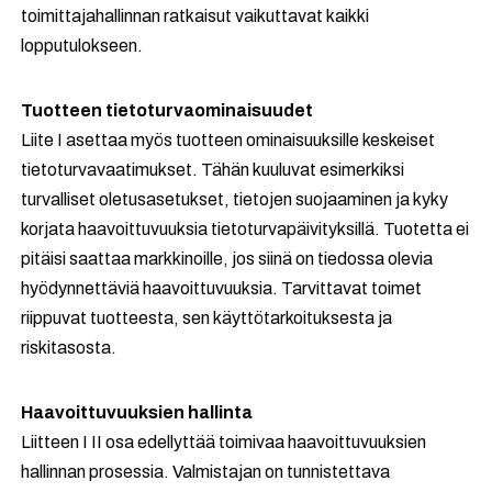
toimittajahallinnan ratkaisut vaikuttavat kaikki
lopputulokseen.
Tuotteen tietoturvaominaisuudet
Liite I asettaa myös tuotteen ominaisuuksille keskeiset
tietoturvavaatimukset. Tähän kuuluvat esimerkiksi
turvalliset oletusasetukset, tietojen suojaaminen ja kyky
korjata haavoittuvuuksia tietoturvapäivityksillä. Tuotetta ei
pitäisi saattaa markkinoille, jos siinä on tiedossa olevia
hyödynnettäviä haavoittuvuuksia. Tarvittavat toimet
riippuvat tuotteesta, sen käyttötarkoituksesta ja
riskitasosta.
Haavoittuvuuksien hallinta
Liitteen I II osa edellyttää toimivaa haavoittuvuuksien
hallinnan prosessia. Valmistajan on tunnistettava