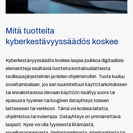
Mitä tuotteita
kyberkestävyyssäädös koskee
Kyberkestävyyssäädös koskee laajaa joukkoa digitaalisia
elementtejä sisältäviä tuotteita kotitalouslaitteista
teollisuusjärjestelmiin ja niiden ohjelmistoihin. Tuote kuuluu
soveltamisalaan, jos sen suunniteltuun käyttötarkoitukseen
tai ennakoitavissa olevaan käyttöön sisältyy suora tai
epäsuora fyysinen tai looginen datayhteys toiseen
laitteeseen tai verkkoon. Tämä voi koskea laitetta,
ohjelmistoa tai molempia. Datayhteys on ymmärrettävä
laajasti. Kyse voi olla fyysisestä liitännästä,
sovellusrajapinnasta, tiedostonsiirrosta, integraatiosta tai