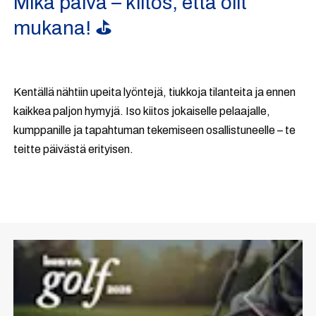
Mikä päivä – kiitos, että olit
mukana! ⛳️
Kentällä nähtiin upeita lyöntejä, tiukkoja tilanteita ja ennen
kaikkea paljon hymyjä. Iso kiitos jokaiselle pelaajalle,
kumppanille ja tapahtuman tekemiseen osallistuneelle – te
teitte päivästä erityisen.