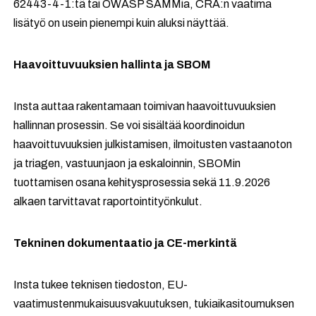
62443-4-1:tä tai OWASP SAMMia, CRA:n vaatima
lisätyö on usein pienempi kuin aluksi näyttää.
Haavoittuvuuksien hallinta ja SBOM
Insta auttaa rakentamaan toimivan haavoittuvuuksien
hallinnan prosessin. Se voi sisältää koordinoidun
haavoittuvuuksien julkistamisen, ilmoitusten vastaanoton
ja triagen, vastuunjaon ja eskaloinnin, SBOMin
tuottamisen osana kehitysprosessia sekä 11.9.2026
alkaen tarvittavat raportointityönkulut.
Tekninen dokumentaatio ja CE-merkintä
Insta tukee teknisen tiedoston, EU-
vaatimustenmukaisuusvakuutuksen, tukiaikasitoumuksen