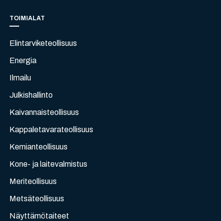
TOIMIALAT
Elintarviketeollisuus
Energia
Ilmailu
Julkishallinto
Kaivannaisteollisuus
Kappaletavarateollisuus
Kemianteollisuus
Kone- ja laitevalmistus
Meriteollisuus
Metsäteollisuus
Näyttämötaiteet