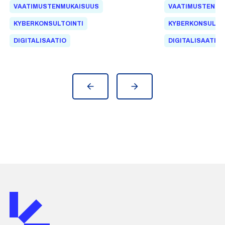
requirements for products with digital
vähimmäisvaatimu
VAATIMUSTENMUKAISUUS
VAATIMUSTENMU
elements placed on the EU market.
laitteistotuotteill
KYBERKONSULTOINTI
KYBERKONSULTO
DIGITALISAATIO
DIGITALISAATIO