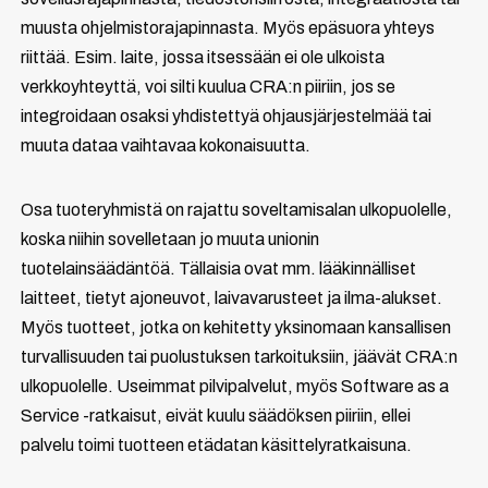
muusta ohjelmistorajapinnasta. Myös epäsuora yhteys
riittää. Esim. laite, jossa itsessään ei ole ulkoista
verkkoyhteyttä, voi silti kuulua CRA:n piiriin, jos se
integroidaan osaksi yhdistettyä ohjausjärjestelmää tai
muuta dataa vaihtavaa kokonaisuutta.
Osa tuoteryhmistä on rajattu soveltamisalan ulkopuolelle,
koska niihin sovelletaan jo muuta unionin
tuotelainsäädäntöä. Tällaisia ovat mm. lääkinnälliset
laitteet, tietyt ajoneuvot, laivavarusteet ja ilma-alukset.
Myös tuotteet, jotka on kehitetty yksinomaan kansallisen
turvallisuuden tai puolustuksen tarkoituksiin, jäävät CRA:n
ulkopuolelle. Useimmat pilvipalvelut, myös Software as a
Service -ratkaisut, eivät kuulu säädöksen piiriin, ellei
palvelu toimi tuotteen etädatan käsittelyratkaisuna.