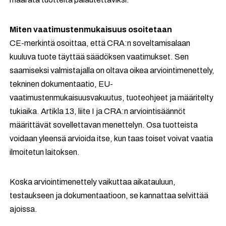
Miten vaatimustenmukaisuus osoitetaan
CE-merkintä osoittaa, että CRA:n soveltamisalaan
kuuluva tuote täyttää säädöksen vaatimukset. Sen
saamiseksi valmistajalla on oltava oikea arviointimenettely,
tekninen dokumentaatio, EU-
vaatimustenmukaisuusvakuutus, tuoteohjeet ja määritelty
tukiaika. Artikla 13, liite I ja CRA:n arviointisäännöt
määrittävät sovellettavan menettelyn. Osa tuotteista
voidaan yleensä arvioida itse, kun taas toiset voivat vaatia
ilmoitetun laitoksen.
Koska arviointimenettely vaikuttaa aikatauluun,
testaukseen ja dokumentaatioon, se kannattaa selvittää
ajoissa.