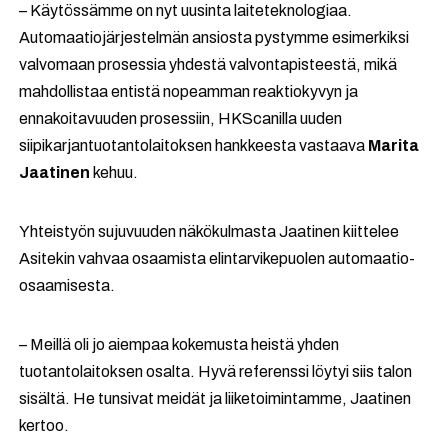
– Käytössämme on nyt uusinta laiteteknologiaa.
Automaatiojärjestelmän ansiosta pystymme esimerkiksi
valvomaan prosessia yhdestä valvontapisteestä, mikä
mahdollistaa entistä nopeamman reaktiokyvyn ja
ennakoitavuuden prosessiin, HKScanilla uuden
siipikarjantuotantolaitoksen hankkeesta vastaava
Marita
Jaatinen
kehuu.
Yhteistyön sujuvuuden näkökulmasta Jaatinen kiittelee
Asitekin vahvaa osaamista elintarvikepuolen automaatio-
osaamisesta.
– Meillä oli jo aiempaa kokemusta heistä yhden
tuotantolaitoksen osalta. Hyvä referenssi löytyi siis talon
sisältä. He tunsivat meidät ja liiketoimintamme, Jaatinen
kertoo.