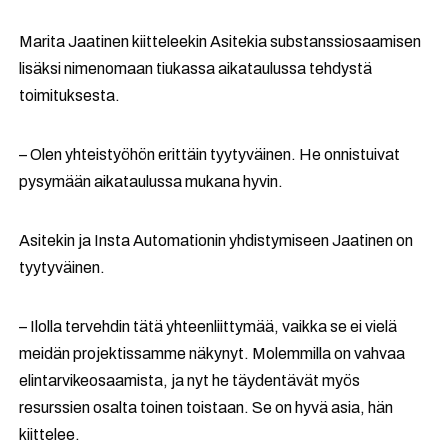
Marita Jaatinen kiitteleekin Asitekia substanssiosaamisen
lisäksi nimenomaan tiukassa aikataulussa tehdystä
toimituksesta.
– Olen yhteistyöhön erittäin tyytyväinen. He onnistuivat
pysymään aikataulussa mukana hyvin.
Asitekin ja Insta Automationin yhdistymiseen Jaatinen on
tyytyväinen.
– Ilolla tervehdin tätä yhteenliittymää, vaikka se ei vielä
meidän projektissamme näkynyt. Molemmilla on vahvaa
elintarvikeosaamista, ja nyt he täydentävät myös
resurssien osalta toinen toistaan. Se on hyvä asia, hän
kiittelee.