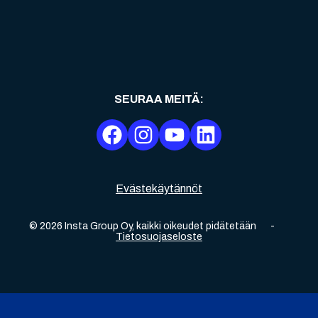
SEURAA MEITÄ
:
Evästekäytännöt
©
2026
Insta Group Oy,
kaikki oikeudet pidätetään
-
Tietosuojaseloste