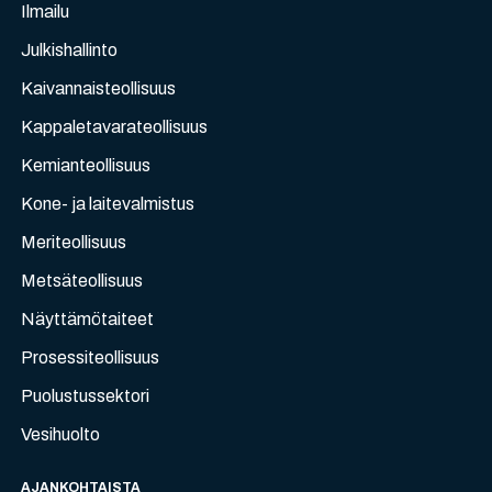
Ilmailu
Julkishallinto
Kaivannaisteollisuus
Kappaletavarateollisuus
Kemianteollisuus
Kone- ja laitevalmistus
Meriteollisuus
Metsäteollisuus
Näyttämötaiteet
Prosessiteollisuus
Puolustussektori
Vesihuolto
AJANKOHTAISTA