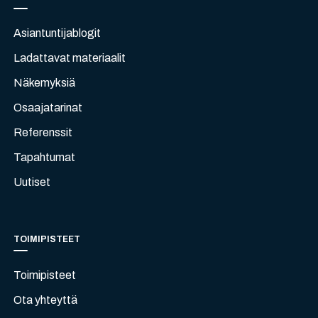
Asiantuntijablogit
Ladattavat materiaalit
Näkemyksiä
Osaajatarinat
Referenssit
Tapahtumat
Uutiset
TOIMIPISTEET
Toimipisteet
Ota yhteyttä