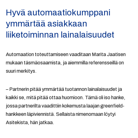
Hyvä automaatiokumppani
ymmärtää asiakkaan
liiketoiminnan lainalaisuudet
Automaation toteuttamiseen vaaditaan Marita Jaatisen
mukaan täsmäosaamista, ja aiemmilla referensseillä on
suuri merkitys.
– Partnerin pitää ymmärtää tuotannon lainalaisuudet ja
kaikki se, mitä pitää ottaa huomioon. Tämä oli iso hanke,
jossa partnerilta vaadittiin kokemusta laajan greenfield-
hankkeen läpiviennistä. Sellaista nimenomaan löytyi
Asitekista, hän jatkaa.