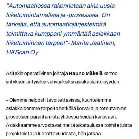
”Automaatiossa rakennetaan aina uusia
liiketoimintamalleja ja -prosesseja. On
tärkeää, että automaatiojärjestelmää
toimittava kumppani ymmärtää asiakkaan
liiketoiminnan tarpeet”- Marita Jaatinen,
HKScan Oy
Asitekin operatiivinen johtaja
Rauno Mäkelä
kertoo
yrityksen erityisiksi vahvuuksiksi asiakaslähtöisyyden.
– Olemme helposti tavoitettavissa, kuuntelemme
asiakkaidemme tarpeita herkällä korvalla ja toteutamme
prosessien parantamista yhdessä heidän kanssaan.
Asiakkaamme arvostavat meitä aikataulussa toimitetuista
projekteista ja luotettavuudesta, hän jatkaa.