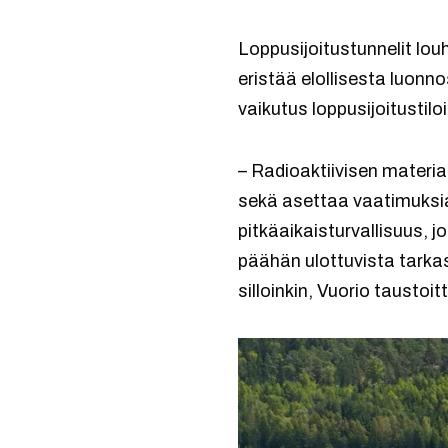
Loppusijoitustunnelit lou
eristää elollisesta luon
vaikutus loppusijoitustilo
– Radioaktiivisen materia
sekä asettaa vaatimuksia
pitkäaikaisturvallisuus, 
päähän ulottuvista tarkas
silloinkin, Vuorio taustoit