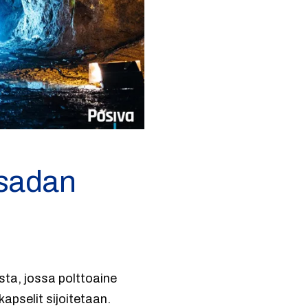
 sadan
sta, jossa polttoaine
apselit sijoitetaan.