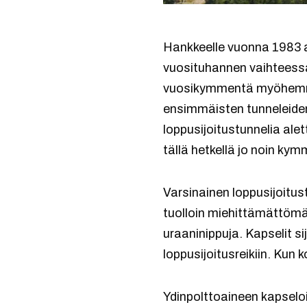
Hankkeelle vuonna 1983 as
vuosituhannen vaihteessa
vuosikymmentä myöhemmin.
ensimmäisten tunneleiden
loppusijoitustunnelia al
tällä hetkellä jo noin kym
Varsinainen loppusijoitus
tuolloin miehittämättömät
uraaninippuja. Kapselit si
loppusijoitusreikiin. Kun
Ydinpolttoaineen kapseloi