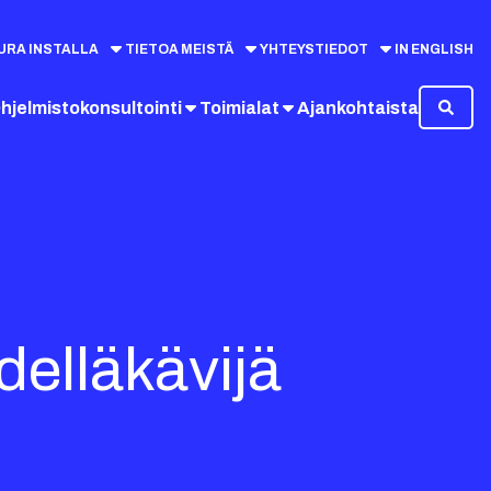
URA INSTALLA
TIETOA MEISTÄ
YHTEYSTIEDOT
IN ENGLISH
hjelmistokonsultointi
Toimialat
Ajankohtaista
delläkävijä