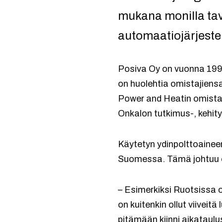
mukana monilla tav
automaatiojärjeste
Posiva Oy on vuonna 1995
on huolehtia omistajiens
Power and Heatin omista
Onkalon tutkimus-, kehity
Käytetyn ydinpolttoainee
Suomessa. Tämä johtuu o
– Esimerkiksi Ruotsissa o
on kuitenkin ollut viivei
pitämään kiinni aikataulu