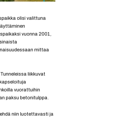
paikka olisi valittuna
 käyttäminen
tuspaikaksi vuonna 2001,
sinaista
okonaisuudessaan mittaa
 Tunneleissa liikkuvat
 kapseloituja
hkoilla vuorattuihin
aan paksu betonitulppa.
hdä niin luotettavasti ja