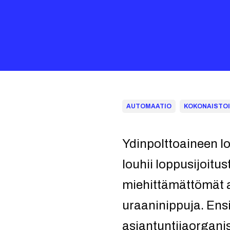
AUTOMAATIO
KOKONAISTO
Ydinpolttoaineen lo
louhii loppusijoitu
miehittämättömät a
uraaninippuja. Ens
asiantuntijaorgani