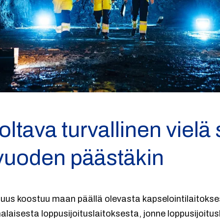
oltava turvallinen vielä
vuoden päästäkin
suus koostuu maan päällä olevasta kapselointilaitokse
aisesta loppusijoituslaitoksesta, jonne loppusijoitusk