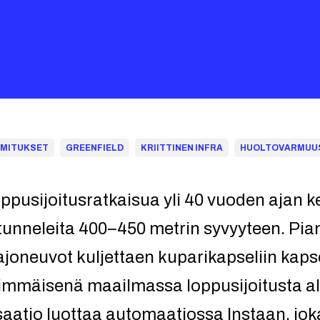
IMITUKSET
GREENFIELD
KRIITTINEN INFRA
HUOLTOVARMUU
ppusijoitusratkaisua yli 40 vuoden ajan k
stunneleita 400–450 metrin syvyyteen. Pian
joneuvot kuljettaen kuparikapseliin kapse
immäisenä maailmassa loppusijoitusta al
saatio luottaa automaatiossa Instaan, jo