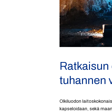
Ratkaisun 
tuhannen 
Olkiluodon laitoskokonai
kapseloidaan, sekä maanal