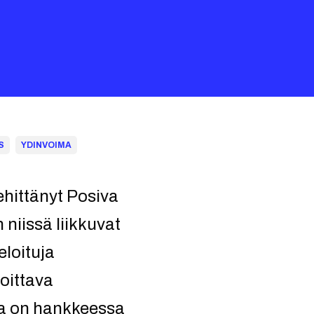
S
YDINVOIMA
ehittänyt Posiva
 niissä liikkuvat
loituja
oittava
ka on hankkeessa