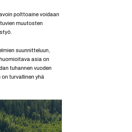
tavoin polttoaine voidaan
ahtuvien muutosten
ystyö.
elmien suunnitteluun,
 huomioitava asia on
 sadan tuhannen vuoden
 on turvallinen yhä