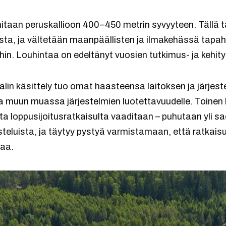
hitaan peruskallioon 400–450 metrin syvyyteen. Tällä 
nosta, ja vältetään maanpäällisten ja ilmakehässä tap
ihin. Louhintaa on edeltänyt vuosien tutkimus- ja kehit
alin käsittely tuo omat haasteensa laitoksen ja järjest
 muun muassa järjestelmien luotettavuudelle. Toinen
jota loppusijoitusratkaisulta vaaditaan – puhutaan yli
teluista, ja täytyy pystyä varmistamaan, että ratkaisu
taa.