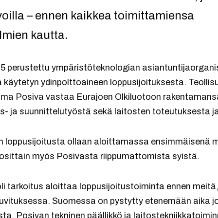
oilla – ennen kaikkea toimittamiensa
lmien kautta.
 perustettu ympäristöteknologian asiantuntijaorgani
a käytetyn ydinpolttoaineen loppusijoituksesta. Teoll
ma Posiva vastaa Eurajoen Olkiluotoon rakentamansa
s- ja suunnittelutyöstä sekä laitosten toteutuksesta j
n loppusijoitusta ollaan aloittamassa ensimmäisenä 
sittain myös Posivasta riippumattomista syistä.
li tarkoitus aloittaa loppusijoitustoiminta ennen mei
tä luvituksessa. Suomessa on pystytty etenemään aika 
sta, Posivan tekninen päällikkö ja laitostekniikkatoi