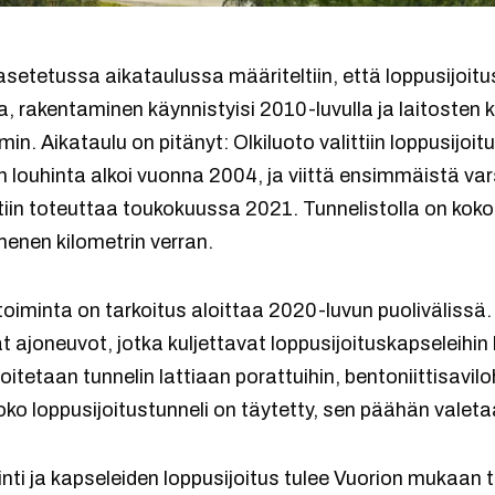
etetussa aikataulussa määriteltiin, että loppusijoitus
, rakentaminen käynnistyisi 2010-luvulla ja laitosten
 Aikataulu on pitänyt: Olkiluoto valittiin loppusijoi
 louhinta alkoi vuonna 2004, ja viittä ensimmäistä var
ettiin toteuttaa toukokuussa 2021. Tunnelistolla on k
menen kilometrin verran.
toiminta on tarkoitus aloittaa 2020-luvun puolivälissä.
 ajoneuvot, jotka kuljettavat loppusijoituskapseleihin
joitetaan tunnelin lattiaan porattuihin, bentoniittisavilo
 koko loppusijoitustunneli on täytetty, sen päähän valet
nti ja kapseleiden loppusijoitus tulee Vuorion mukaan te