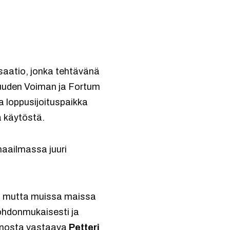
saatio, jonka tehtävänä
isuuden Voiman ja Fortum
 loppusijoituspaikka
a käytöstä.
maailmassa juuri
tä, mutta muissa maissa
johdonmukaisesti ja
minnosta vastaava
Petteri