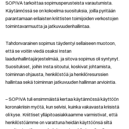
SOPIVA tarkoittaa sopimusperusteista varautumista.
Käytännössä se on kokoelma suosituksia, joilla pyritään
parantamaan erilaisten kriittisten toimijoiden verkostojen
toimintavarmuutta ja jatkuvuudenhallintaa.
Tahdonvarainen sopimus täydentyi sellaiseen muotoon,
että se voitiin viedä osaksi Instan
laadunhallintajärjestelmää, ja sitova sopimus oli syntynyt.
Suositukset, joihin Insta sitoutui, koskivat johtamista,
toiminnan ohjausta, henkilöstöä ja henkilöresurssien
hallintaa sekä toiminnan jatkuvuuden hallinnan arviointia.
– SOPIVA tuli ensimmäistä kertaa käytännössä käyttöön
koronakriisin myötä, kun selvisi, kuinka vakavasta kriisistä
oli kyse. Kriittiset ylläpitoasiakkaamme varmistivat, että
henkilöstöämme on varattuna heidän käyttöönsä siltä