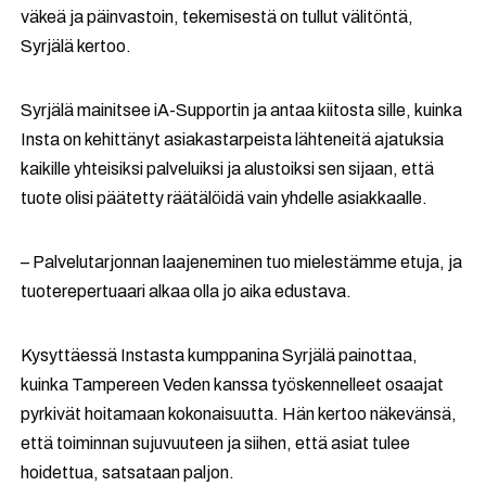
väkeä ja päinvastoin, tekemisestä on tullut välitöntä,
Syrjälä kertoo.
Syrjälä mainitsee iA-Supportin ja antaa kiitosta sille, kuinka
Insta on kehittänyt asiakastarpeista lähteneitä ajatuksia
kaikille yhteisiksi palveluiksi ja alustoiksi sen sijaan, että
tuote olisi päätetty räätälöidä vain yhdelle asiakkaalle.
– Palvelutarjonnan laajeneminen tuo mielestämme etuja, ja
tuoterepertuaari alkaa olla jo aika edustava.
Kysyttäessä Instasta kumppanina Syrjälä painottaa,
kuinka Tampereen Veden kanssa työskennelleet osaajat
pyrkivät hoitamaan kokonaisuutta. Hän kertoo näkevänsä,
että toiminnan sujuvuuteen ja siihen, että asiat tulee
hoidettua, satsataan paljon.