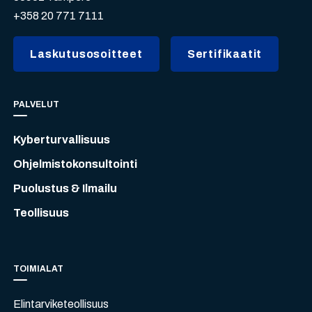
+358 20 771 7111
Laskutusosoitteet
Sertifikaatit
PALVELUT
Kyberturvallisuus
Ohjelmistokonsultointi
Puolustus & Ilmailu
Teollisuus
TOIMIALAT
Elintarviketeollisuus