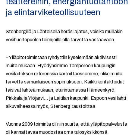
teattereihin, energiantuotantoon
ja elintarviketeollisuuteen
Stenbergillä ja Lähteisellä heräsi ajatus, voisiko muillakin
vesihuoltopuolen toimijoilla olla tarvetta vastaavaan.
– Ylläpitotoimintaan ryhdyttiin kyselemään aktiivisesti
muita mukaan. Hyödynsimme Tampereen kaupungin
vesilaitoksen referenssiä kartoittaessamme, oliko muilla
tarvetta samanlaiseen sopimukseen. Kaikki kontaktoidut
taisivat lähteä mukaan, eturintamassa Hämeenkyrö,
Pirkkala ja Ylöjärvi... ja Laitilan kaupunki. Espoon vesi lähti
alkuvaiheessa myös, Stenberg taustoittaa.
Vuonna 2009 toiminta oli niin suurta, että ylläpitopalvelusta
oli kannattavaa muodostaa oma tulosyksikkönsä.