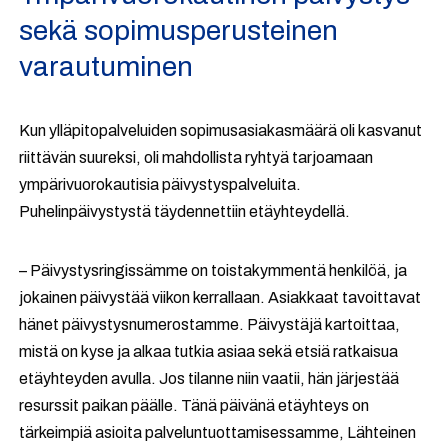
sekä sopimusperusteinen
varautuminen
Kun ylläpitopalveluiden sopimusasiakasmäärä oli kasvanut
riittävän suureksi, oli mahdollista ryhtyä tarjoamaan
ympärivuorokautisia päivystyspalveluita.
Puhelinpäivystystä täydennettiin etäyhteydellä.
– Päivystysringissämme on toistakymmentä henkilöä, ja
jokainen päivystää viikon kerrallaan. Asiakkaat tavoittavat
hänet päivystysnumerostamme. Päivystäjä kartoittaa,
mistä on kyse ja alkaa tutkia asiaa sekä etsiä ratkaisua
etäyhteyden avulla. Jos tilanne niin vaatii, hän järjestää
resurssit paikan päälle. Tänä päivänä etäyhteys on
tärkeimpiä asioita palveluntuottamisessamme, Lähteinen