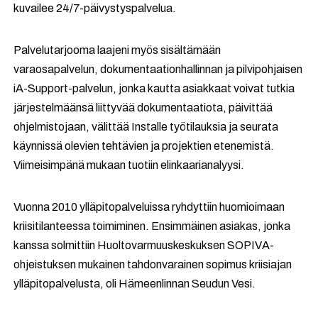
kuvailee 24/7-päivystyspalvelua.
Palvelutarjooma laajeni myös sisältämään
varaosapalvelun, dokumentaationhallinnan ja pilvipohjaisen
iA-Support-palvelun, jonka kautta asiakkaat voivat tutkia
järjestelmäänsä liittyvää dokumentaatiota, päivittää
ohjelmistojaan, välittää Installe työtilauksia ja seurata
käynnissä olevien tehtävien ja projektien etenemistä.
Viimeisimpänä mukaan tuotiin elinkaarianalyysi.
Vuonna 2010 ylläpitopalveluissa ryhdyttiin huomioimaan
kriisitilanteessa toimiminen. Ensimmäinen asiakas, jonka
kanssa solmittiin Huoltovarmuuskeskuksen SOPIVA-
ohjeistuksen mukainen tahdonvarainen sopimus kriisiajan
ylläpitopalvelusta, oli Hämeenlinnan Seudun Vesi.