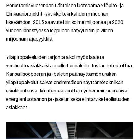
Perustamisvuotenaan Lähteisen luotsaama Ylläpito- ja
Elinkaariprojektit -yksikkö teki kahden miljoonan
liikevaihdon, 2015 saavutettiin kolme miljoonaa ja 2020
vuoden lähestyessä loppuaan hätyyteltiin jo viiden
miljoonan rajapyykkiä.
Ylläpitopalveluiden tarjonta alkoi myös laajeta
vesihuoltoasiakkaista muille toimialoille. Instan toteutettua
Kansallisoopperan ja -baletin päänäyttämön urakan
ylläpitopalvelut saivat ensimmäisen näyttämötekniikan
asiakkuutensa. Muutamaa vuotta myöhemmin seurasivat
energiantuotannon ja -jakelun sekä elintarviketeollisuuden
asiakkaat.