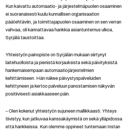
Kun kaivattu automaatio- ja järjestelmäpuolen osaaminen
ei suoranaisesti kuulu kunnallisen organisaation
päätehtäviin, ja toimittajapuolen osaaminen on sen verran
vahvaa, oli kannattavaa hankkia asiantuntemus ulkoa,
Syrjälä taustoittaa.
Yhteistyön painopiste on Syrjälän mukaan siirtynyt
laitehuolloista ja pienistä korjauksista sekä päivityksistä
hankemaisempaan automaatiojärjestelmien
kehittämiseen. Hän näkee päivystyspalveluiden
kehittyneen ja kertoo palveluun panostamisen näkyvän
positiivisesti asiakkaaseen päin.
– Olen kokenut yhteistyön sujuneen mallikkaasti. Yhteys
tiivistyy, kun jatkuvaa kanssakäymistä on sekä ylläpidossa
että hankkeissa. Kun olemme oppineet tuntemaan Instan