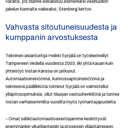
varalta, jos tilanne eskaloituu esimerkiksi vesihuollon
jakelun kannalta vaikeaksi, Stenberg kertoo.
Vahvasta sitoutuneisuudesta ja
kumppanin arvostuksesta
Tekninen asiantuntija Heikki Syrjälä on työskennellyt
Tampereen Vedellä vuodesta 2003, liki yhtä kauan kuin
yhteistyö Instan kanssa on jatkunut.
Automaatioinsinöörinä, kunnossapitoinsinöörinä ja
teknisenä päällikkönä toiminut Syrjälä on valmistellut
ylläpitosopimuksia, ollut tilaajan vastuuhenkilönä ja tuntee
Instan varhaisemmilta vuosilta myös työnantajapuolelta.
– Omat sähköautomaatioasentajamme keskittyvät
enemmänkin vikatilanteisiin ja prosessin ylläpitämiseen.