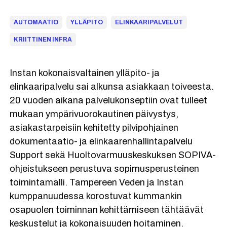
AUTOMAATIO
YLLÄPITO
ELINKAARIPALVELUT
KRIITTINEN INFRA
Instan kokonaisvaltainen ylläpito- ja
elinkaaripalvelu sai alkunsa asiakkaan toiveesta.
20 vuoden aikana palvelukonseptiin ovat tulleet
mukaan ympärivuorokautinen päivystys,
asiakastarpeisiin kehitetty pilvipohjainen
dokumentaatio- ja elinkaarenhallintapalvelu
Support sekä Huoltovarmuuskeskuksen SOPIVA-
ohjeistukseen perustuva sopimusperusteinen
toimintamalli. Tampereen Veden ja Instan
kumppanuudessa korostuvat kummankin
osapuolen toiminnan kehittämiseen tähtäävät
keskustelut ja kokonaisuuden hoitaminen.