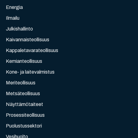
Energia
Ilmailu
Julkishallinto
Kaivannaisteollisuus
Kappaletavarateollisuus
Kemianteollisuus
Kone- ja laitevalmistus
Meriteollisuus
Metsäteollisuus
Näyttämötaiteet
Prosessiteollisuus
Puolustussektori
Vesihuolto