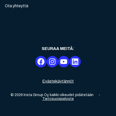
Ota yhteyttä
SEURAA MEITÄ
:
Evästekäytännöt
©
2026
Insta Group Oy,
kaikki oikeudet pidätetään
-
Tietosuojaseloste