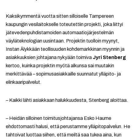
Kaksikymmentä vuotta sitten silloiselle Tampereen
kaupungin vesilaitokselle toteutettiin projekti, joka liittyi
jätevedenpuhdistamoiden automaatiojärjestelmän
väyläteknologian uusintaan. Projektin tuolloin myynyt,
Instan Älykkään teollisuuden kohdemarkkinan myynnin ja
asiakkuuksien johtajana nykyään toimiva
Jyri Stenberg
kertoo, kuinka projektin myötä alkunsa sai muutakin
merkittävää – sopimusasiakkaille suunnatut ylläpito- ja
elinkaaripalvelut.
– Kaikki lähti asiakkaan halukkuudesta, Stenberg aloittaa.
– Heidän silloinen toimitusjohtajansa Esko Haume
ehdottomasti halusi, että perustamme ylläpitopalvelun. He
tahtoivat luottaa siihen, että meiltä saa tukea aina, kun