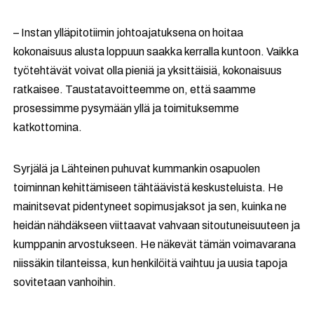
– Instan ylläpitotiimin johtoajatuksena on hoitaa
kokonaisuus alusta loppuun saakka kerralla kuntoon. Vaikka
työtehtävät voivat olla pieniä ja yksittäisiä, kokonaisuus
ratkaisee. Taustatavoitteemme on, että saamme
prosessimme pysymään yllä ja toimituksemme
katkottomina.
Syrjälä ja Lähteinen puhuvat kummankin osapuolen
toiminnan kehittämiseen tähtäävistä keskusteluista. He
mainitsevat pidentyneet sopimusjaksot ja sen, kuinka ne
heidän nähdäkseen viittaavat vahvaan sitoutuneisuuteen ja
kumppanin arvostukseen. He näkevät tämän voimavarana
niissäkin tilanteissa, kun henkilöitä vaihtuu ja uusia tapoja
sovitetaan vanhoihin.