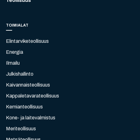
Teollisuus
TOIMIALAT
Elintarviketeollisuus
Energia
Ilmailu
Julkishallinto
Kaivannaisteollisuus
Kappaletavarateollisuus
Kemianteollisuus
Kone- ja laitevalmistus
Meriteollisuus
Metsäteollisuus