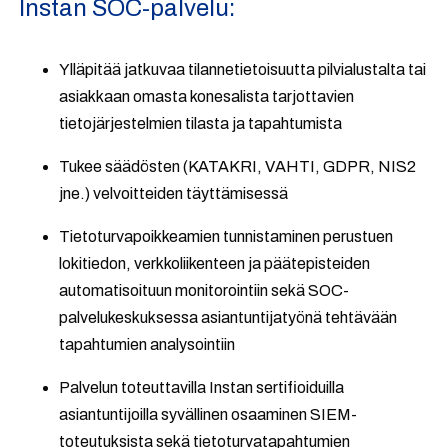
Instan SOC-palvelu:
Ylläpitää jatkuvaa tilannetietoisuutta pilvialustalta tai
asiakkaan omasta konesalista tarjottavien
tietojärjestelmien tilasta ja tapahtumista
Tukee säädösten (KATAKRI, VAHTI, GDPR, NIS2
jne.) velvoitteiden täyttämisessä
Tietoturvapoikkeamien tunnistaminen perustuen
lokitiedon, verkkoliikenteen ja päätepisteiden
automatisoituun monitorointiin sekä SOC-
palvelukeskuksessa asiantuntijatyönä tehtävään
tapahtumien analysointiin
Palvelun toteuttavilla Instan sertifioiduilla
asiantuntijoilla syvällinen osaaminen SIEM-
toteutuksista sekä tietoturvatapahtumien