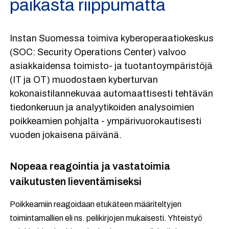
paikasta riippumatta
Instan Suomessa toimiva kyberoperaatiokeskus
(SOC: Security Operations Center) valvoo
asiakkaidensa toimisto- ja tuotantoympäristöjä
(IT ja OT) muodostaen kyberturvan
kokonaistilannekuvaa automaattisesti tehtävän
tiedonkeruun ja analyytikoiden analysoimien
poikkeamien pohjalta - ympärivuorokautisesti
vuoden jokaisena päivänä.
Nopeaa reagointia ja vastatoimia
vaikutusten lieventämiseksi
Poikkeamiin reagoidaan etukäteen määriteltyjen
toimintamallien eli ns. pelikirjojen mukaisesti. Yhteistyö