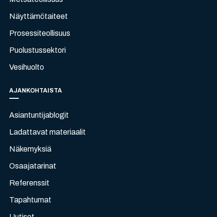
Näyttämötaiteet
Prosessiteollisuus
Puolustussektori
Vesihuolto
AJANKOHTAISTA
Asiantuntijablogit
Ladattavat materiaalit
Näkemyksiä
Osaajatarinat
Referenssit
Tapahtumat
Uutiset