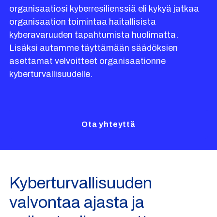
organisaatiosi kyberresilienssiä eli kykyä jatkaa
organisaation toimintaa haitallisista
kyberavaruuden tapahtumista huolimatta.
Lisäksi autamme täyttämään säädöksien
asettamat velvoitteet organisaationne
kyberturvallisuudelle.
Ota yhteyttä
Kyberturvallisuuden
valvontaa ajasta ja