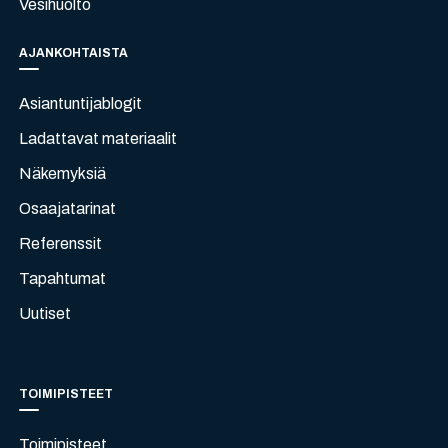
Vesihuolto
AJANKOHTAISTA
Asiantuntijablogit
Ladattavat materiaalit
Näkemyksiä
Osaajatarinat
Referenssit
Tapahtumat
Uutiset
TOIMIPISTEET
Toimipisteet