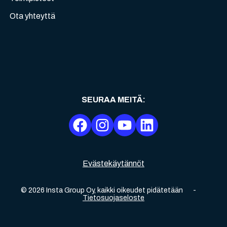
Ota yhteyttä
SEURAA MEITÄ
:
Evästekäytännöt
©
2026
Insta Group Oy,
kaikki oikeudet pidätetään
-
Tietosuojaseloste