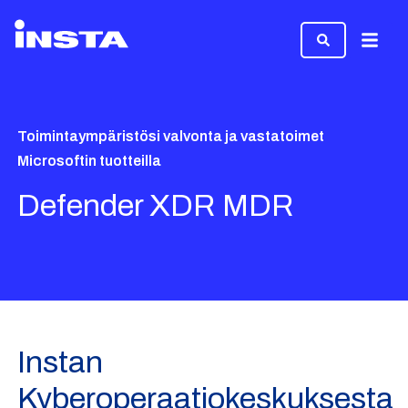
Valikk
Toimintaympäristösi valvonta ja vastatoimet
Microsoftin tuotteilla
Defender XDR MDR
Instan
Kyberoperaatiokeskuksesta