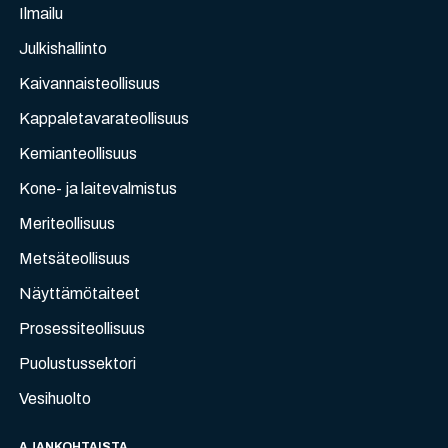
Ilmailu
Julkishallinto
Kaivannaisteollisuus
Kappaletavarateollisuus
Kemianteollisuus
Kone- ja laitevalmistus
Meriteollisuus
Metsäteollisuus
Näyttämötaiteet
Prosessiteollisuus
Puolustussektori
Vesihuolto
AJANKOHTAISTA