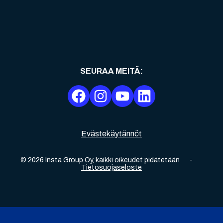
SEURAA MEITÄ
:
Evästekäytännöt
©
2026
Insta Group Oy,
kaikki oikeudet pidätetään
-
Tietosuojaseloste