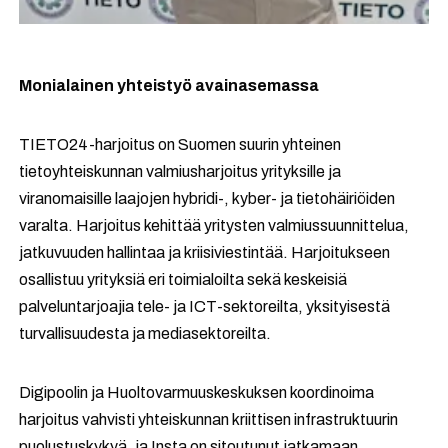
Monialainen yhteistyö avainasemassa
TIETO24-harjoitus on Suomen suurin yhteinen
tietoyhteiskunnan valmiusharjoitus yrityksille ja
viranomaisille laajojen hybridi-, kyber- ja tietohäiriöiden
varalta. Harjoitus kehittää yritysten valmiussuunnittelua,
jatkuvuuden hallintaa ja kriisiviestintää. Harjoitukseen
osallistuu yrityksiä eri toimialoilta sekä keskeisiä
palveluntarjoajia tele- ja ICT-sektoreilta, yksityisestä
turvallisuudesta ja mediasektoreilta.
Digipoolin ja Huoltovarmuuskeskuksen koordinoima
harjoitus vahvisti yhteiskunnan kriittisen infrastruktuurin
puolustuskykyä, ja Insta on sitoutunut jatkamaan