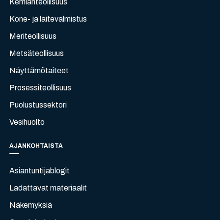
Kemianteollisuus
Kone- ja laitevalmistus
Meriteollisuus
Metsäteollisuus
Näyttämötaiteet
Prosessiteollisuus
Puolustussektori
Vesihuolto
AJANKOHTAISTA
Asiantuntijablogit
Ladattavat materiaalit
Näkemyksiä