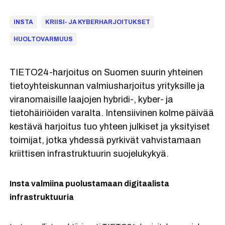
INSTA
KRIISI- JA KYBERHARJOITUKSET
HUOLTOVARMUUS
TIETO24-harjoitus on Suomen suurin yhteinen
tietoyhteiskunnan valmiusharjoitus yrityksille ja
viranomaisille laajojen hybridi-, kyber- ja
tietohäiriöiden varalta. Intensiivinen kolme päivää
kestävä harjoitus tuo yhteen julkiset ja yksityiset
toimijat, jotka yhdessä pyrkivät vahvistamaan
kriittisen infrastruktuurin suojelukykyä.
Insta valmiina puolustamaan digitaalista
infrastruktuuria