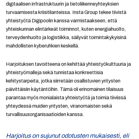
digitaalisen infrastruktuurin ja tietoliikenneyhteyksien
turvaamisesta kriisitilanteissa. Insta Group tekee tiivistä
yhteistyötä Digipoolin kanssa varmistaakseen, että
yhteiskunnan elintärkeät toiminnot, kuten energiahuolto,
terveydenhuolto ja logistiikka, säilyvät toimintakykyisinä
mahdollisten kyberuhkien keskellä.
Harjoituksen tavoitteena on kehittää yhteistyökulttuuria ja
yhteistyömalleja sekä tunnistaa konkreettisia
kehitystarpeita, jotka siirretään osallistuvien yritysten
päivittäisiin käytäntöihin. Tämä oli erinomainen tilaisuus
parantaa myös monialaista yhteistyötä ja toimia tiiviissä
yhteydessä muiden yritysten, viranomaisten sekä
turvallisuusorganisaatioiden kanssa.
Harjoitus on sujunut odotusten mukaisesti, eli