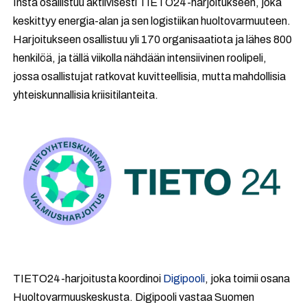
Insta osallistuu aktiivisesti TIETO24-harjoitukseen, joka
keskittyy energia-alan ja sen logistiikan huoltovarmuuteen.
Harjoitukseen osallistuu yli 170 organisaatiota ja lähes 800
henkilöä, ja tällä viikolla nähdään intensiivinen roolipeli,
jossa osallistujat ratkovat kuvitteellisia, mutta mahdollisia
yhteiskunnallisia kriisitilanteita.
TIETO24-harjoitusta koordinoi
Digipooli
, joka toimii osana
Huoltovarmuuskeskusta. Digipooli vastaa Suomen