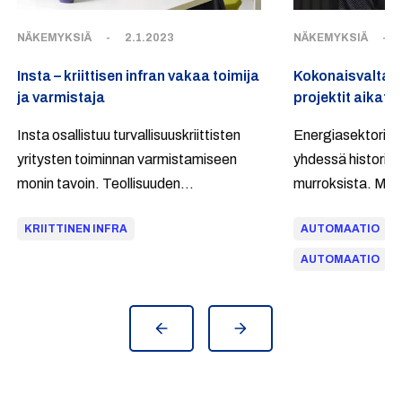
NÄKEMYKSIÄ
-
2.1.2023
NÄKEMYKSIÄ
-
Insta – kriittisen infran vakaa toimija
Kokonaisvaltai
ja varmistaja
projektit aikata
Insta osallistuu turvallisuuskriittisten
Energiasektori on
yritysten toiminnan varmistamiseen
yhdessä historia
monin tavoin. Teollisuuden
murroksista. Maa
liiketoimintomme palvelevat monin eri
sähkönkulutus kas
KRIITTINEN INFRA
AUTOMAATIO
tavoin energia- ja
polttoaineet korva
elintarviketeollisuuden, vesihuollon
uusiutuvilla energ
AUTOMAATIO
sekä lääketeollisuuden ja
sähkönjakelujärj
terveydenhuollon asiakkaita.
monimutkaistuvat
tasa-arvoistavat
sähkömarkkinaa.