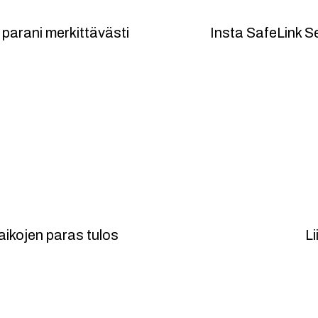
llisuus
Paten
parani merkittävästi
Insta SafeLink S
K
aikojen paras tulos
Li