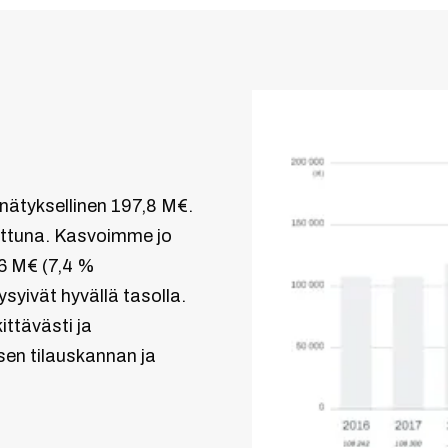
nnätyksellinen 197,8 M€.
rattuna. Kasvoimme jo
,6 M€ (7,4 %
ysyivät hyvällä tasolla.
ttävästi ja
en tilauskannan ja