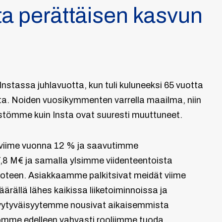
ta perättäisen kasvun
stassa juhlavuotta, kun tuli kuluneeksi 65 vuotta
ta. Noiden vuosikymmenten varrella maailma, niin
tömme kuin Insta ovat suuresti muuttuneet.
 viime vuonna 12 % ja saavutimme
,8 M€ ja samalla ylsimme viidenteentoista
oteen. Asiakkaamme palkitsivat meidät viime
rällä lähes kaikissa liiketoiminnoissa ja
tyytyväisyytemme nousivat aikaisemmista
omme edelleen vahvasti rooliimme tuoda