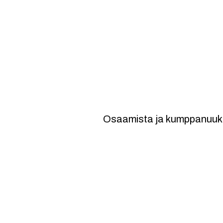
15. kasvun vuo
Osaamista ja kumppanuuk