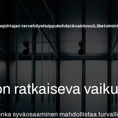
usjohtajan tervehdys
Huippukohdat
Avainluvut
Liiketoimin
on ratkaiseva vaik
jonka syväosaaminen mahdollistaa turvall