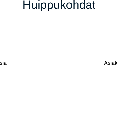
Huippukohdat
si
sia
Asiak