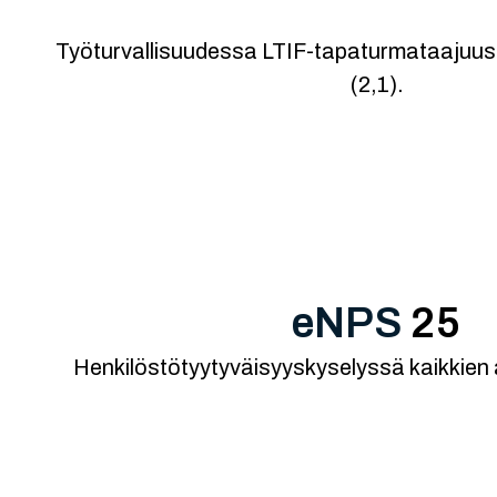
Parantunut työturva
Työturvallisuudessa LTIF-tapaturmataajuus 
(2,1).
eNPS
25
Henkilöstötyytyväisyyskyselyssä kaikkien 