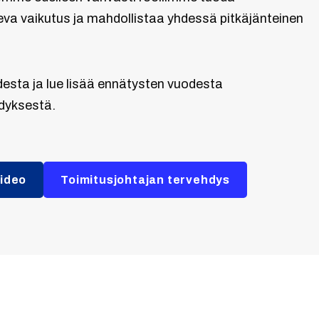
va vaikutus ja mahdollistaa yhdessä pitkäjänteinen
esta ja lue lisää ennätysten vuodesta
hdyksestä.
video
Toimitusjohtajan tervehdys