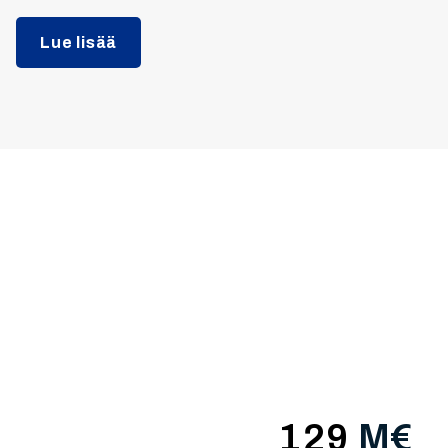
Lue lisää
129
M€