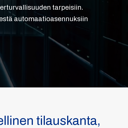
rturvallisuuden tarpeisiin.
enestä automaatioasennuksiin
linen tilauskanta,