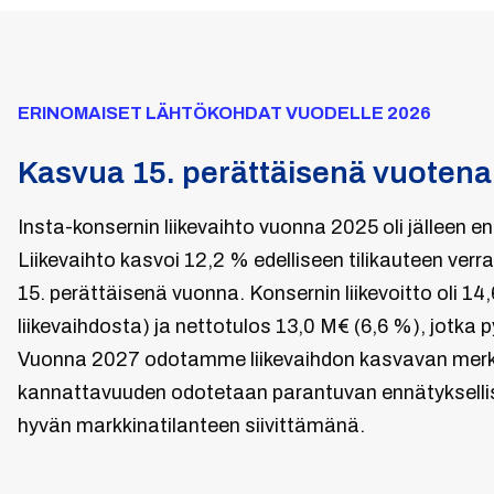
ERINOMAISET LÄHTÖKOHDAT VUODELLE 2026
Kasvua 15. perättäisenä vuotena
Insta-konsernin liikevaihto vuonna 2025 oli jälleen e
Liikevaihto kasvoi 12,2 % edelliseen tilikauteen ver
15. perättäisenä vuonna. Konsernin liikevoitto oli 14
liikevaihdosta) ja nettotulos 13,0 M€ (6,6 %), jotka p
Vuonna 2027 odotamme liikevaihdon kasvavan merki
kannattavuuden odotetaan parantuvan ennätyksellis
hyvän markkinatilanteen siivittämänä.