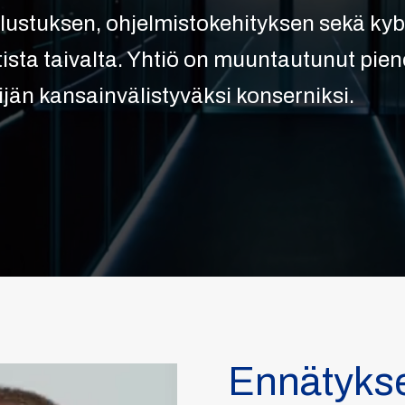
lustuksen, ohjelmistokehityksen sekä kybe
ista taivalta. Yhtiö on muuntautunut pi
kijän kansainvälistyväksi konserniksi.
Ennätyksel