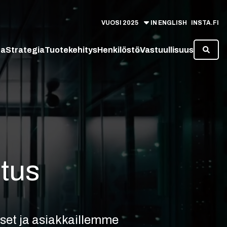
VUOSI
2025
IN ENGLISH
INSTA.FI
ta
Strategia
Tuotekehitys
Henkilöstö
Vastuullisuus
utus
iset ja asiakkaillemme