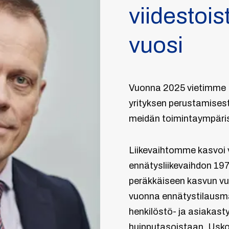
viidestois
vuosi
Vuonna 2025 vietimme In
yrityksen perustamises
meidän toimintaympäris
Liikevaihtomme kasvoi
ennätysliikevaihdon 197
peräkkäiseen kasvun vu
vuonna ennätystilausmää
henkilöstö- ja asiakas
huipputasoistaan. Usk