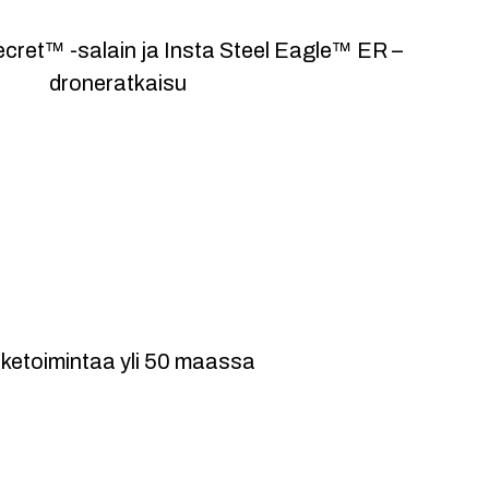
toitua tietotaitoa
ecret™ -salain ja Insta Steel Eagle™ ER –
droneratkaisu
ansainvälinen
iketoimintaa yli 50 maassa