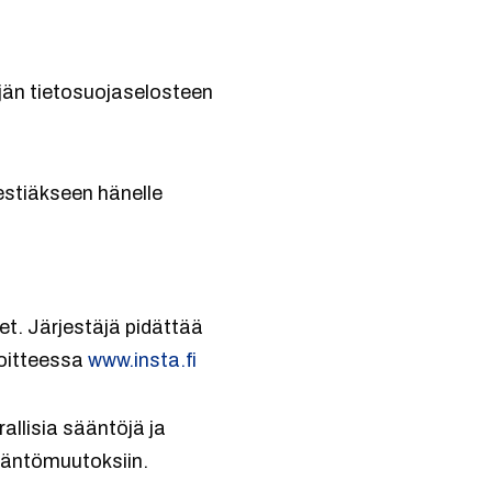
äjän tietosuojaselosteen
estiäkseen hänelle
et. Järjestäjä pidättää
soitteessa
www.insta.fi
allisia sääntöjä ja
sääntömuutoksiin.