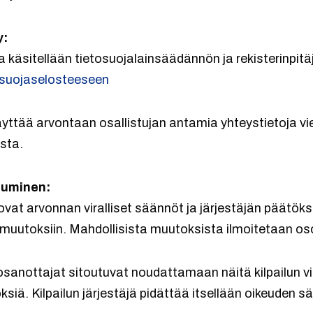
y:
oja käsitellään tietosuojalainsäädännön ja rekisterinpit
osuojaselosteeseen
äyttää arvontaan osallistujan antamia yhteystietoja vi
ista.
tuminen:
tovat arvonnan viralliset säännöt ja järjestäjän päätöks
ömuutoksiin. Mahdollisista muutoksista ilmoitetaan o
 osanottajat sitoutuvat noudattamaan näitä kilpailun vir
öksiä. Kilpailun järjestäjä pidättää itsellään oikeuden 