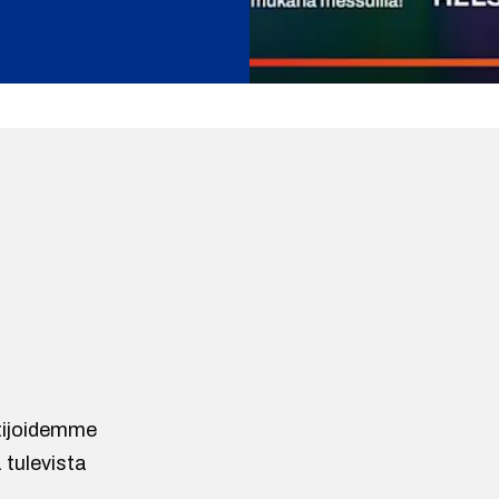
ntijoidemme
 tulevista