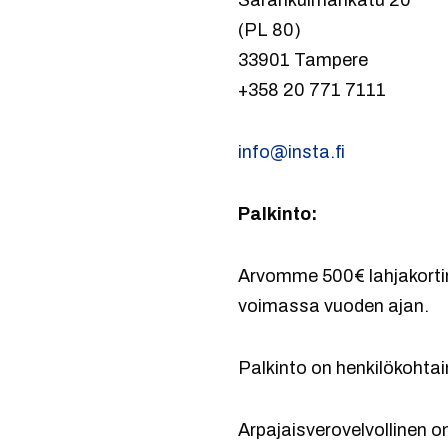
Sarankulmankatu 20
(PL 80)
33901 Tampere
+358 20 771 7111
info@insta.fi
Palkinto:
Arvomme 500€ lahjakorti
voimassa vuoden ajan.
Palkinto on henkilökohtai
Arpajaisverovelvollinen o