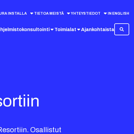
URA INSTALLA
TIETOA MEISTÄ
YHTEYSTIEDOT
IN ENGLISH
hjelmistokonsultointi
Toimialat
Ajankohtaista
ortiin
sortiin. Osallistut