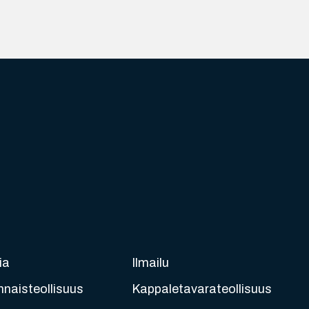
ia
Ilmailu
nnaisteollisuus
Kappaletavarateollisuus