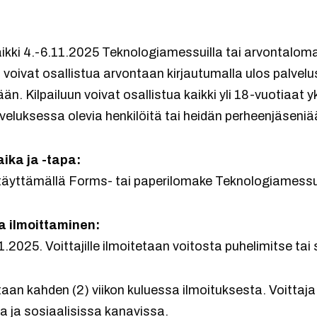
aikki 4.-6.11.2025 Teknologiamessuilla tai arvontalom
 voivat osallistua arvontaan kirjautumalla ulos palvelu
ään. Kilpailuun voivat osallistua kaikki yli 18-vuotiaat y
veluksessa olevia henkilöitä tai heidän perheenjäseniä
ika ja -tapa:
täyttämällä Forms- tai paperilomake Teknologiamessuil
a ilmoittaminen:
.2025. Voittajille ilmoitetaan voitosta puhelimitse tai
aan kahden (2) viikon kuluessa ilmoituksesta. Voittaj
la ja sosiaalisissa kanavissa.