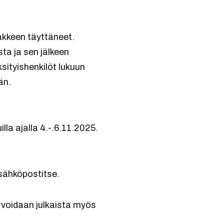
akkeen täyttäneet.
sta ja sen jälkeen
ksityishenkilöt lukuun
än.
la ajalla 4.-.6.11.2025.
 sähköpostitse.
a voidaan julkaista myös