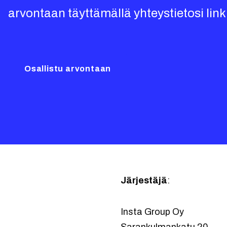
arvontaan täyttämällä yhteystietosi link
Osallistu arvontaan
Järjestäjä
:
Insta Group Oy