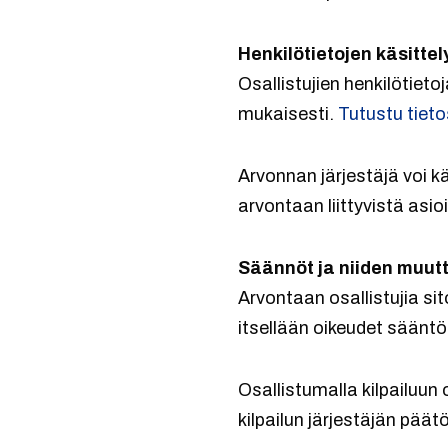
Henkilötietojen käsittel
Osallistujien henkilötiet
mukaisesti.
Tutustu tiet
Arvonnan järjestäjä voi k
arvontaan liittyvistä asio
Säännöt ja niiden muut
Arvontaan osallistujia si
itsellään oikeudet säänt
Osallistumalla kilpailuun
kilpailun järjestäjän päät