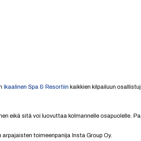
n
Ikaalinen Spa & Resortiin
kaikkien kilpailuun osallistu
nen eikä sitä voi luovuttaa kolmannelle osapuolelle. Pal
n arpajaisten toimeenpanija Insta Group Oy.