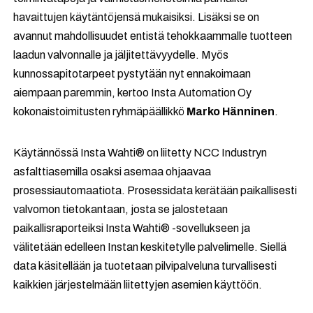
havaittujen käytäntöjensä mukaisiksi. Lisäksi se on
avannut mahdollisuudet entistä tehokkaammalle tuotteen
laadun valvonnalle ja jäljitettävyydelle. Myös
kunnossapitotarpeet pystytään nyt ennakoimaan
aiempaan paremmin, kertoo Insta Automation Oy
kokonaistoimitusten ryhmäpäällikkö
Marko Hänninen
.
Käytännössä Insta Wahti® on liitetty NCC Industryn
asfalttiasemilla osaksi asemaa ohjaavaa
prosessiautomaatiota. Prosessidata kerätään paikallisesti
valvomon tietokantaan, josta se jalostetaan
paikallisraporteiksi Insta Wahti® -sovellukseen ja
välitetään edelleen Instan keskitetylle palvelimelle. Siellä
data käsitellään ja tuotetaan pilvipalveluna turvallisesti
kaikkien järjestelmään liitettyjen asemien käyttöön.