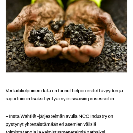
Vertailukelpoinen data on tuonut helpon esitettävyyden ja
raportoinnin lisäksi hyötyä myös sisäisiin prosesseihin.
– Insta Wahti® -järjestelmän avulla NCC Industry on
pystynyt yhtenäistämään eri asemien välisiä
toimintatapoja ja valmistusmenetelmiä parhaiksi