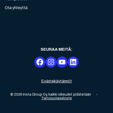
Ota yhteyttä
SEURAA MEITÄ
:
Evästekäytännöt
©
2026
Insta Group Oy,
kaikki oikeudet pidätetään
-
Tietosuojaseloste