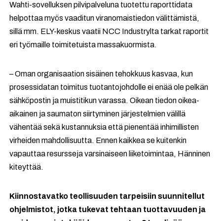
Wahti-sovelluksen pilvipalveluna tuotettu raporttidata
helpottaa myös vaaditun viranomaistiedon välittämistä,
sillä mm. ELY-keskus vaatii NCC Industrylta tarkat raportit
eri työmaille toimitetuista massakuormista.
– Oman organisaation sisäinen tehokkuus kasvaa, kun
prosessidatan toimitus tuotantojohdolle ei enää ole pelkän
sähköpostin ja muistitikun varassa. Oikean tiedon oikea-
aikainen ja saumaton siirtyminen järjestelmien välillä
vähentää sekä kustannuksia että pienentää inhimillisten
virheiden mahdollisuutta. Ennen kaikkea se kuitenkin
vapauttaa resursseja varsinaiseen liiketoimintaa, Hänninen
kiteyttää.
Kiinnostavatko teollisuuden tarpeisiin suunnitellut
ohjelmistot, jotka tukevat tehtaan tuottavuuden ja