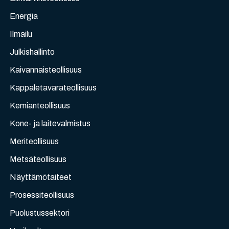
Energia
Ilmailu
Julkishallinto
Kaivannaisteollisuus
Kappaletavarateollisuus
Kemianteollisuus
Kone- ja laitevalmistus
Meriteollisuus
Metsäteollisuus
Näyttämötaiteet
Prosessiteollisuus
Puolustussektori