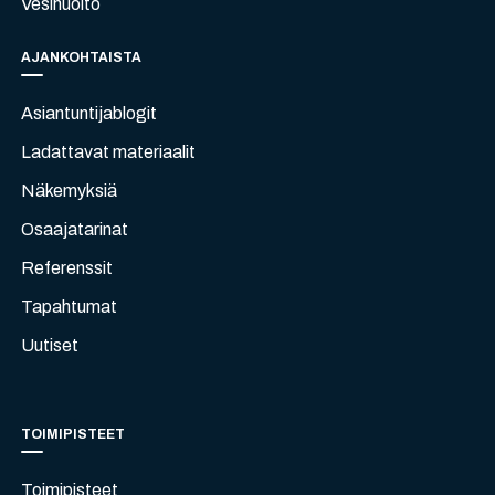
Vesihuolto
AJANKOHTAISTA
Asiantuntijablogit
Ladattavat materiaalit
Näkemyksiä
Osaajatarinat
Referenssit
Tapahtumat
Uutiset
TOIMIPISTEET
Toimipisteet