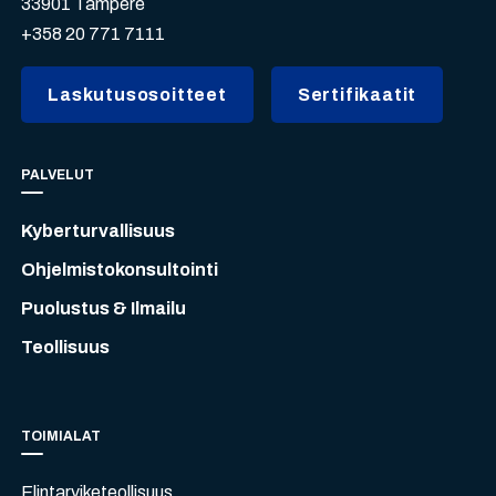
33901 Tampere
+358 20 771 7111
Laskutusosoitteet
Sertifikaatit
PALVELUT
Kyberturvallisuus
Ohjelmistokonsultointi
Puolustus & Ilmailu
Teollisuus
TOIMIALAT
Elintarviketeollisuus