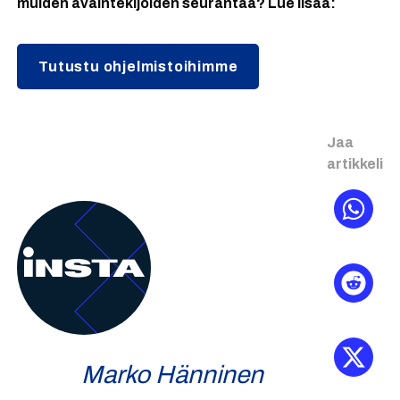
muiden avaintekijöiden seurantaa? Lue lisää:
Tutustu ohjelmistoihimme
Jaa
artikkeli
Marko Hänninen