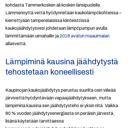
kohdasta Tammerkosken ali kosken länsipuolelle.
Lämmennyttä vettä hyödynnetään kaukolämpökohteissa –
kierrettyään tamperelaisissa kiinteistöissä
kaukojäähdytysvesi johdetaan lämpöpumpun avulla
lämmittämään uimahallin ja
2018 avatun maauimalan
allasvettä.
Lämpiminä kausina jäähdytystä
tehostetaan koneellisesti
Kaupinojan kaukojäähdytys perustuu suurilta osin viileää
järvivettä hyödyntävään vapaajäähdytykseen, mutta
lämpiminä kausina sen jäähdytysteho ei yksin riitä. Vaikka
80 % vuoden jäähdytysenergiasta on peräisin järvestä,
lisänä käytetään tarvittaessa