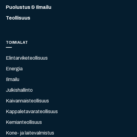
Puolustus & Ilmailu
Teollisuus
TOIMIALAT
Elintarviketeollisuus
Energia
Ilmailu
Julkishallinto
Kaivannaisteollisuus
Kappaletavarateollisuus
Kemianteollisuus
Kone- ja laitevalmistus