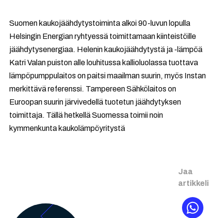
Suomen kaukojäähdytystoiminta alkoi 90-luvun lopulla
Helsingin Energian ryhtyessä toimittamaan kiinteistöille
jäähdytysenergiaa. Helenin kaukojäähdytystä ja -lämpöä
Katri Valan puiston alle louhitussa kallioluolassa tuottava
lämpöpumppulaitos on paitsi maailman suurin, myös Instan
merkittävä referenssi. Tampereen Sähkölaitos on
Euroopan suurin järvivedellä tuotetun jäähdytyksen
toimittaja. Tällä hetkellä Suomessa toimii noin
kymmenkunta kaukolämpöyritystä
Jaa
artikkeli