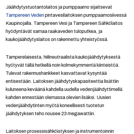
Jäähdytystuotantolaitos ja pumppaamo sijaitsevat
Tampereen Veden
pintavesilaitoksen pumppaamosiivessä
Kaupinojalla. Tampereen Vesi ja Tampereen Sähkölaitos
hyödyntävät samaa raakaveden tuloputkea, ja
kaukojäähdytyslaitos on rakennettu yhteistyössä.
Tamperelaisesta, hiilineutraalista kaukojäähdytyksestä
hyötyvät tällä hetkellä noin kolmekymmentä kiinteistöä.
Tulevat rakennushankkeet kasvattavat kysyntää
entisestään. Laitoksen jäähdytyskapasiteettia lisättiin
kuluneena keväänä kahdella uudella vedenjäähdyttimellä
kahden ennestään olemassa olevien lisäksi. Uusien
vedenjäähdytinten myötä koneellisesti tuotetun
jäähdytyksen teho nousee 23 megawattiin.
Laitoksen prosessisähköistyksen ja instrumentoinnin