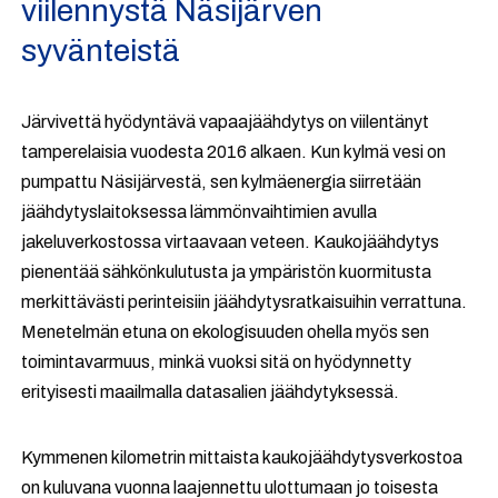
viilennystä Näsijärven
syvänteistä
Järvivettä hyödyntävä vapaajäähdytys on viilentänyt
tamperelaisia vuodesta 2016 alkaen. Kun kylmä vesi on
pumpattu Näsijärvestä, sen kylmäenergia siirretään
jäähdytyslaitoksessa lämmönvaihtimien avulla
jakeluverkostossa virtaavaan veteen. Kaukojäähdytys
pienentää sähkönkulutusta ja ympäristön kuormitusta
merkittävästi perinteisiin jäähdytysratkaisuihin verrattuna.
Menetelmän etuna on ekologisuuden ohella myös sen
toimintavarmuus, minkä vuoksi sitä on hyödynnetty
erityisesti maailmalla datasalien jäähdytyksessä.
Kymmenen kilometrin mittaista kaukojäähdytysverkostoa
on kuluvana vuonna laajennettu ulottumaan jo toisesta