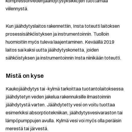
kompressorivedenjäähdytysyksikköjen tuottamaa
viilennystä.
Kun jäähdytyslaitos rakennettiin, Insta toteutti laitoksen
prosessisähköistyksen ja instrumentoinnin. Tuolloin
huomioitiin myös tuleva laajentaminen. Keväällä 2019
laitos sai kaksi uutta jäähdytyskonetta, joiden
sähköistyksen ja instrumentoinnin Insta niinikään toteutti.
Mistä on kyse
Kaukojäähdytys tai -kylmä tarkoittaa tuotantolaitoksessa
jäähdytetyn veden jakelua rakennuksille ilmastoinnin
jäähdytystä varten. Jäähdytetty vesi on voitu tuottaa
esimerkiksi absorptiotekniikan, jäähdytysvesivaraston tai
lämpöpumppujen avulla. Kylmä vesi voi myös olla peräisin
merestä tai järvestä.