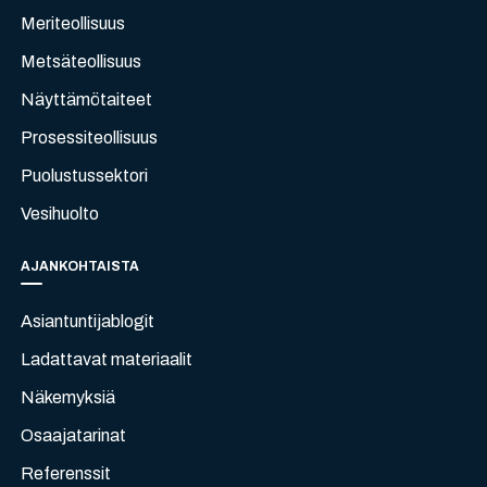
Meriteollisuus
Metsäteollisuus
Näyttämötaiteet
Prosessiteollisuus
Puolustussektori
Vesihuolto
AJANKOHTAISTA
Asiantuntijablogit
Ladattavat materiaalit
Näkemyksiä
Osaajatarinat
Referenssit