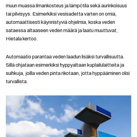
muun muassa ilmankosteus ja lämpötila sekä aurinkoisuus
tai pilvisyys. Esimerkiksi vesisadetta varten on omia,
automaattisesti käynnistyviä ohjelmia, koska veden
sataessa altaaseen veden määrä ja laatu muuttuvat,
Hietala kertoo.
Automaatio parantaa veden laadun lisäksi turvallisuutta.
Sillä ohjataan esimerkiksi hyppyaltaan kuplailulaitteita ja
suihkuja, joilla veden pinta rikotaan, jotta hyppääminen olisi
turvallista.