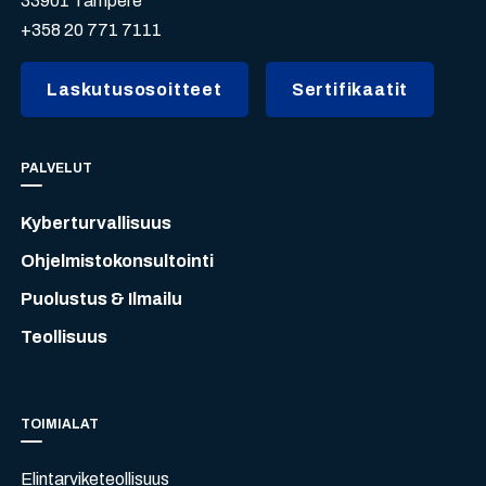
33901 Tampere
+358 20 771 7111
Laskutusosoitteet
Sertifikaatit
PALVELUT
Kyberturvallisuus
Ohjelmistokonsultointi
Puolustus & Ilmailu
Teollisuus
TOIMIALAT
Elintarviketeollisuus