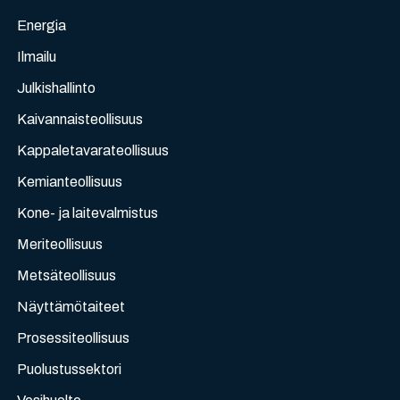
Energia
Ilmailu
Julkishallinto
Kaivannaisteollisuus
Kappaletavarateollisuus
Kemianteollisuus
Kone- ja laitevalmistus
Meriteollisuus
Metsäteollisuus
Näyttämötaiteet
Prosessiteollisuus
Puolustussektori