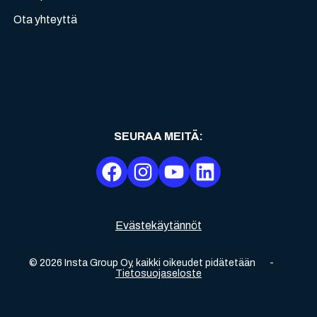
Ota yhteyttä
SEURAA MEITÄ
:
Evästekäytännöt
©
2026
Insta Group Oy,
kaikki oikeudet pidätetään
-
Tietosuojaseloste