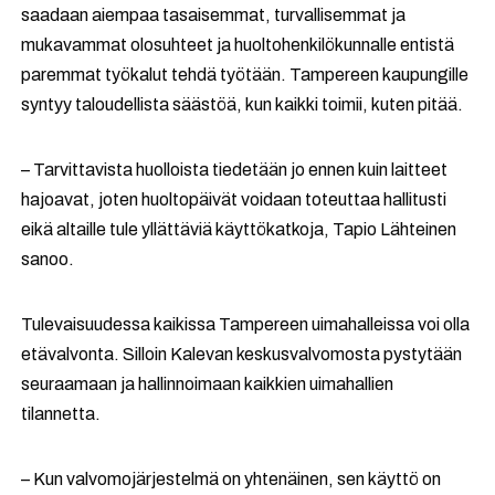
saadaan aiempaa tasaisemmat, turvallisemmat ja
mukavammat olosuhteet ja huoltohenkilökunnalle entistä
paremmat työkalut tehdä työtään. Tampereen kaupungille
syntyy taloudellista säästöä, kun kaikki toimii, kuten pitää.
– Tarvittavista huolloista tiedetään jo ennen kuin laitteet
hajoavat, joten huoltopäivät voidaan toteuttaa hallitusti
eikä altaille tule yllättäviä käyttökatkoja, Tapio Lähteinen
sanoo.
Tulevaisuudessa kaikissa Tampereen uimahalleissa voi olla
etävalvonta. Silloin Kalevan keskusvalvomosta pystytään
seuraamaan ja hallinnoimaan kaikkien uimahallien
tilannetta.
– Kun valvomojärjestelmä on yhtenäinen, sen käyttö on