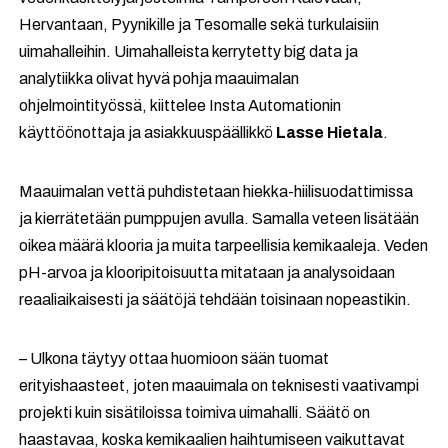
Hervantaan, Pyynikille ja Tesomalle sekä turkulaisiin
uimahalleihin. Uimahalleista kerrytetty big data ja
analytiikka olivat hyvä pohja maauimalan
ohjelmointityössä, kiittelee Insta Automationin
käyttöönottaja ja asiakkuuspäällikkö
Lasse Hietala
.
Maauimalan vettä puhdistetaan hiekka-hiilisuodattimissa
ja kierrätetään pumppujen avulla. Samalla veteen lisätään
oikea määrä klooria ja muita tarpeellisia kemikaaleja. Veden
pH-arvoa ja klooripitoisuutta mitataan ja analysoidaan
reaaliaikaisesti ja säätöjä tehdään toisinaan nopeastikin.
– Ulkona täytyy ottaa huomioon sään tuomat
erityishaasteet, joten maauimala on teknisesti vaativampi
projekti kuin sisätiloissa toimiva uimahalli. Säätö on
haastavaa, koska kemikaalien haihtumiseen vaikuttavat