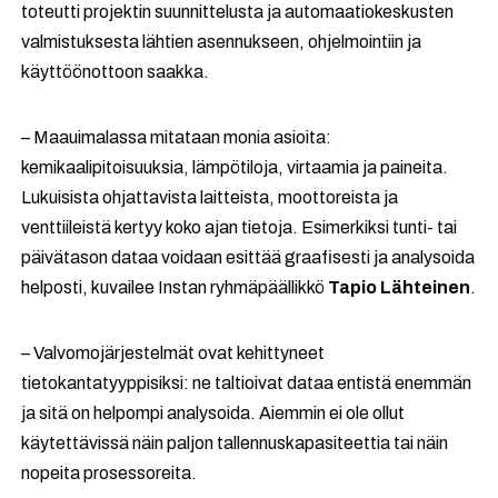
toteutti projektin suunnittelusta ja automaatiokeskusten
valmistuksesta lähtien asennukseen, ohjelmointiin ja
käyttöönottoon saakka.
– Maauimalassa mitataan monia asioita:
kemikaalipitoisuuksia, lämpötiloja, virtaamia ja paineita.
Lukuisista ohjattavista laitteista, moottoreista ja
venttiileistä kertyy koko ajan tietoja. Esimerkiksi tunti- tai
päivätason dataa voidaan esittää graafisesti ja analysoida
helposti, kuvailee Instan ryhmäpäällikkö
Tapio Lähteinen
.
– Valvomojärjestelmät ovat kehittyneet
tietokantatyyppisiksi: ne taltioivat dataa entistä enemmän
ja sitä on helpompi analysoida. Aiemmin ei ole ollut
käytettävissä näin paljon tallennuskapasiteettia tai näin
nopeita prosessoreita.