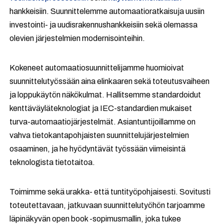
hankkeisiin. Suunnittelemme automaatioratkaisuja uusiin
investointi- ja uudisrakennushankkeisiin sekä olemassa
olevien järjestelmien modernisointeihin.
Kokeneet automaatiosuunnittelijamme huomioivat
suunnittelutyössään aina elinkaaren sekä toteutusvaiheen
ja loppukäytön näkökulmat. Hallitsemme standardoidut
kenttäväyläteknologiat ja IEC-standardien mukaiset
turva-automaatiojärjestelmät. Asiantuntijoillamme on
vahva tietokantapohjaisten suunnittelujärjestelmien
osaaminen, ja he hyödyntävät työssään viimeisintä
teknologista tietotaitoa.
Toimimme sekä urakka- että tuntityöpohjaisesti. Sovitusti
toteutettavaan, jatkuvaan suunnittelutyöhön tarjoamme
läpinäkyvän open book -sopimusmallin, joka tukee