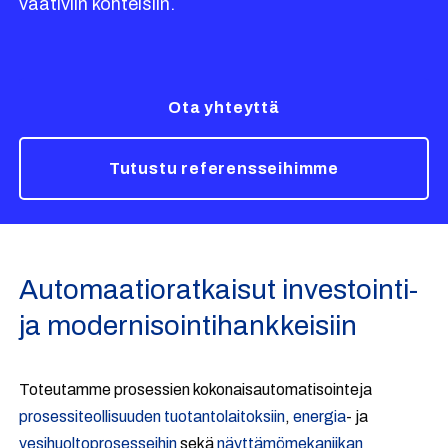
vaativiin kohteisiin.
Ota yhteyttä
Tutustu referensseihimme
Automaatioratkaisut investointi-
ja modernisointihankkeisiin
Toteutamme prosessien kokonaisautomatisointeja
prosessiteollisuuden tuotantolaitoksiin
,
energia
- ja
vesihuoltoprosesseihin
sekä
näyttämömekaniikan