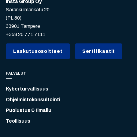
Insta Group Oy
Sarankulmankatu 20
(PL 80)
33901 Tampere
+358 20 771 7111
Laskutusosoitteet
Sertifikaatit
PALVELUT
Kyberturvallisuus
Ohjelmistokonsultointi
Puolustus & Ilmailu
Teollisuus