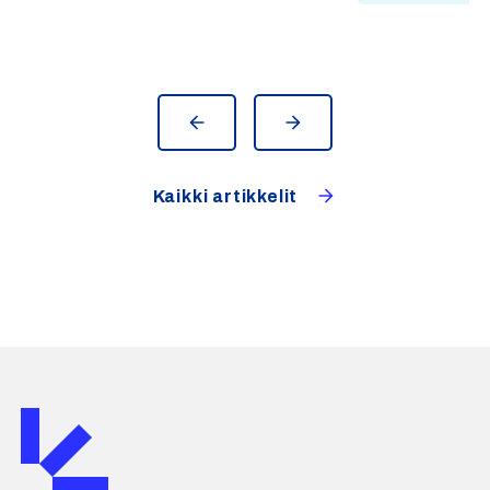
tilannekuvan ja auttaa tunnistamaan
poikkeamat ja vuodot entistä
nopeammin.
Kaikki artikkelit