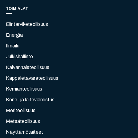
TOIMIALAT
Elintarviketeollisuus
Energia
Ilmailu
Julkishallinto
Kaivannaisteollisuus
Kappaletavarateollisuus
Kemianteollisuus
Kone- ja laitevalmistus
Meriteollisuus
Metsäteollisuus
Näyttämötaiteet