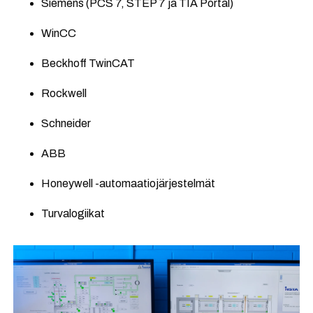
Siemens (PCS 7, STEP 7 ja TIA Portal)
WinCC
Beckhoff TwinCAT
Rockwell
Schneider
ABB
Honeywell -automaatiojärjestelmät
Turvalogiikat