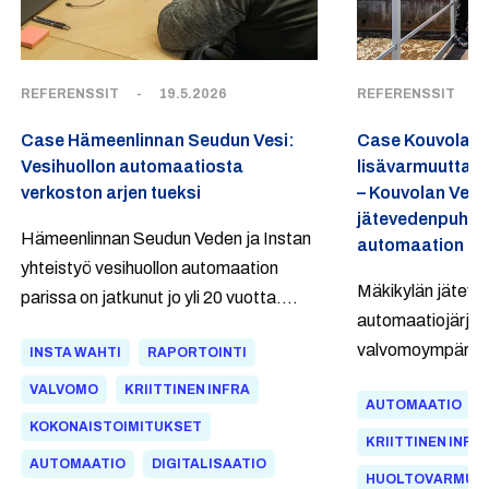
REFERENSSIT
-
19.5.2026
REFERENSSIT
-
Case Hämeenlinnan Seudun Vesi:
Case Kouvolan V
Vesihuollon automaatiosta
lisävarmuutta la
verkoston arjen tueksi
– Kouvolan Vesi 
jätevedenpuhd
Hämeenlinnan Seudun Veden ja Instan
automaation In
yhteistyö vesihuollon automaation
Mäkikylän jätev
parissa on jatkunut jo yli 20 vuotta.
automaatiojärjes
Elinkaarikumppanina Insta on ollut
valvomoympäristö 
INSTA WAHTI
RAPORTOINTI
mukana kehittämässä sekä
vastaamaan nyky
jätevedenpuhdistuksen että puhtaan
VALVOMO
KRIITTINEN INFRA
AUTOMAATIO
Uudistuksen myötä
veden verkostojen automaatiota. Insta
KOKONAISTOIMITUKSET
elinkaarisopimus 
KRIITTINEN INFR
Wahti® Flow -ohjelmisto tuo
AUTOMAATIO
DIGITALISAATIO
mielenrauhaa myö
verkostohenkilöstölle selkeän
HUOLTOVARMUU