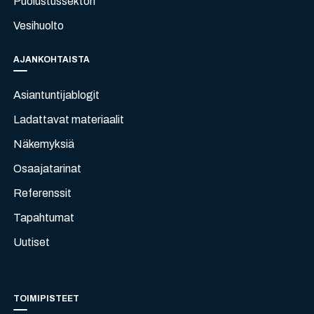
Puolustussektori
Vesihuolto
AJANKOHTAISTA
Asiantuntijablogit
Ladattavat materiaalit
Näkemyksiä
Osaajatarinat
Referenssit
Tapahtumat
Uutiset
TOIMIPISTEET