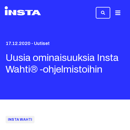
Valikk
17.12.2020 - Uutiset
Uusia ominaisuuksia Insta
Wahti® -ohjelmistoihin
INSTA WAHTI