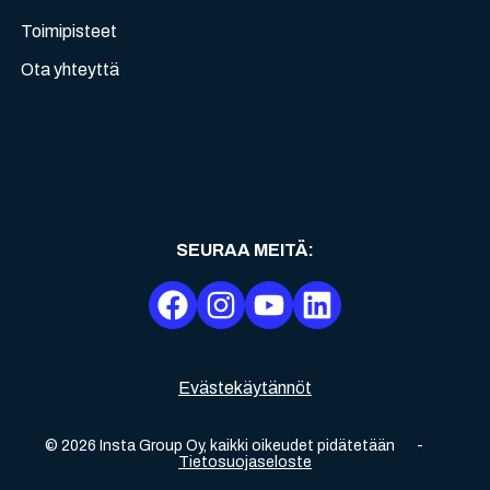
Toimipisteet
Ota yhteyttä
SEURAA MEITÄ
:
Evästekäytännöt
©
2026
Insta Group Oy,
kaikki oikeudet pidätetään
-
Tietosuojaseloste