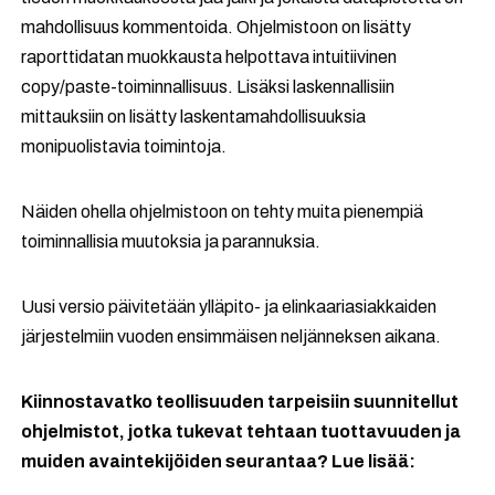
mahdollisuus kommentoida. Ohjelmistoon on lisätty
raporttidatan muokkausta helpottava intuitiivinen
copy/paste-toiminnallisuus. Lisäksi laskennallisiin
mittauksiin on lisätty laskentamahdollisuuksia
monipuolistavia toimintoja.
Näiden ohella ohjelmistoon on tehty muita pienempiä
toiminnallisia muutoksia ja parannuksia.
Uusi versio päivitetään ylläpito- ja elinkaariasiakkaiden
järjestelmiin vuoden ensimmäisen neljänneksen aikana.
Kiinnostavatko teollisuuden tarpeisiin suunnitellut
ohjelmistot, jotka tukevat tehtaan tuottavuuden ja
muiden avaintekijöiden seurantaa? Lue lisää: