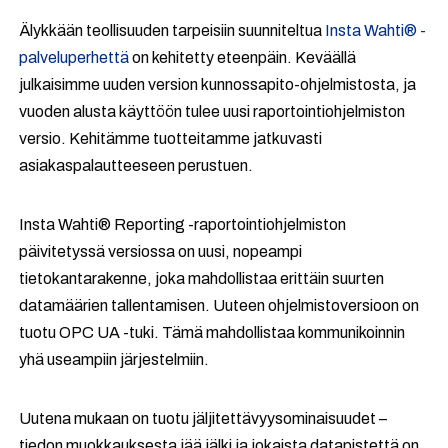
Älykkään teollisuuden tarpeisiin suunniteltua
Insta Wahti® -
palveluperhettä
on kehitetty eteenpäin. Keväällä
julkaisimme uuden version kunnossapito-ohjelmistosta, ja
vuoden alusta käyttöön tulee uusi raportointiohjelmiston
versio. Kehitämme tuotteitamme jatkuvasti
asiakaspalautteeseen perustuen.
Insta Wahti® Reporting -raportointiohjelmiston
päivitetyssä versiossa on uusi, nopeampi
tietokantarakenne, joka mahdollistaa erittäin suurten
datamäärien tallentamisen. Uuteen ohjelmistoversioon on
tuotu OPC UA -tuki. Tämä mahdollistaa kommunikoinnin
yhä useampiin järjestelmiin.
Uutena mukaan on tuotu jäljitettävyysominaisuudet –
tiedon muokkauksesta jää jälki ja jokaista datapistettä on