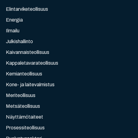
Elintarviketeollisuus
Energia
Ilmailu
Julkishallinto
Kaivannaisteollisuus
Kappaletavarateollisuus
Kemianteollisuus
Kone- ja laitevalmistus
Meriteollisuus
Metsäteollisuus
Näyttämötaiteet
Prosessiteollisuus