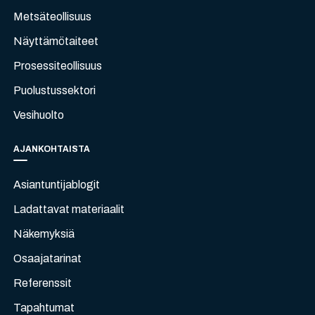
Metsäteollisuus
Näyttämötaiteet
Prosessiteollisuus
Puolustussektori
Vesihuolto
AJANKOHTAISTA
Asiantuntijablogit
Ladattavat materiaalit
Näkemyksiä
Osaajatarinat
Referenssit
Tapahtumat