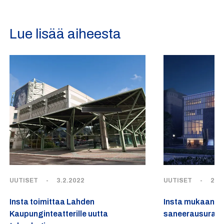
Lue lisää aiheesta
UUTISET
-
3.2.2022
UUTISET
-
29.
Insta toimittaa Lahden
Insta mukaan Ka
Kaupunginteatterille uutta
saneerausurak