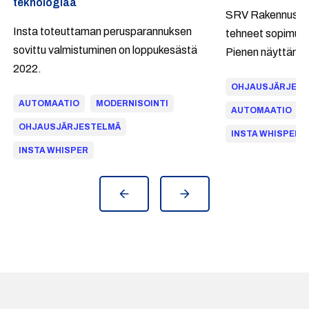
teknologiaa
SRV Rakennus Oy 
Insta toteuttaman perusparannuksen
tehneet sopimuks
sovittu valmistuminen on loppukesästä
Pienen näyttämö
2022.
urakasta.
OHJAUSJÄRJES
AUTOMAATIO
MODERNISOINTI
AUTOMAATIO
OHJAUSJÄRJESTELMÄ
INSTA WHISPER
INSTA WHISPER