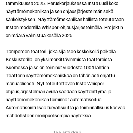
tammikuussa 2025. Peruskorjauksessa Insta uusii koko
näyttämömekaniikan ja sen ohjausjärjestelmän sekä
sähköistyksen. Näyttämömekaniikan hallinta toteutetaan
Instan modernilla Whisper-ohjausjärjestelmällä. Projektin
on määrä valmistua kesällä 2025.
Tampereen teatteri, joka sijaitsee keskeisellä paikalla
Keskustorilla, on yksi merkittävimmistä teattereista
Suomessa ja se on toiminut vuodesta 1904 lähtien.
Teatterin näyttämömekaniikkaa on tähän asti ohjattu
manuaalisesti. Nyt toteutettavan Insta Whisper -
ohjausjärjestelmän avulla saadaan käyttöliittymä ja
näyttämömekaniikan toiminnat automatisoitua.
Automatisointi lisää turvallisuutta ja toiminnallisuus kasvaa
mahdollistaen monipuolisempia näytöksiä.
Jaa artikkeli