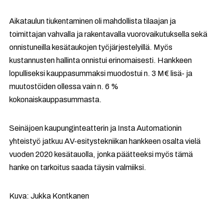
Aikataulun tiukentaminen oli mahdollista tilaajan ja
toimittajan vahvalla ja rakentavalla vuorovaikutuksella sekä
onnistuneilla kesätaukojen työjärjestelyillä. Myös
kustannusten hallinta onnistui erinomaisesti. Hankkeen
lopulliseksi kauppasummaksi muodostui n. 3 M€ lisä- ja
muutostöiden ollessa vain n. 6 %
kokonaiskauppasummasta.
Seinäjoen kaupunginteatterin ja Insta Automationin
yhteistyö jatkuu AV-esitystekniikan hankkeen osalta vielä
vuoden 2020 kesätauolla, jonka päätteeksi myös tämä
hanke on tarkoitus saada täysin valmiiksi.
Kuva: Jukka Kontkanen