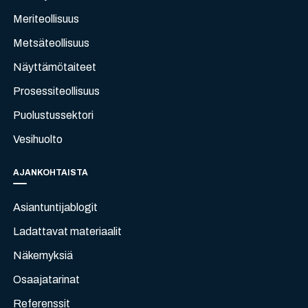
Meriteollisuus
Metsäteollisuus
Näyttämötaiteet
Prosessiteollisuus
Puolustussektori
Vesihuolto
AJANKOHTAISTA
Asiantuntijablogit
Ladattavat materiaalit
Näkemyksiä
Osaajatarinat
Referenssit