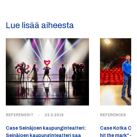
Lue lisää aiheesta
REFERENSSIT
-
23.5.2018
REFERENCES
-
Case Seinäjoen kaupunginteatteri:
Case Kotka City 
Seinäjoen kaupunginteatteri saa
hit the mark" –