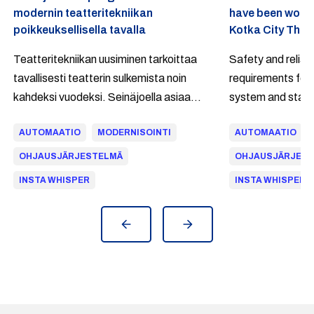
modernin teatteritekniikan
have been worki
poikkeuksellisella tavalla
Kotka City Theat
Teatteritekniikan uusiminen tarkoittaa
Safety and reliabi
tavallisesti teatterin sulkemista noin
requirements for 
kahdeksi vuodeksi. Seinäjoella asiaa
system and stag
haluttiin lähestyä toisin. Insta toimittaa
Kotka City Theat
AUTOMAATIO
MODERNISOINTI
AUTOMAATIO
kaupunginteatteriin huipputason
requirements ha
teatteritekniikkakokonaisuuden, eikä
excellently.
OHJAUSJÄRJESTELMÄ
OHJAUSJÄRJES
teatteria suljeta täysin missään
INSTA WHISPER
INSTA WHISPER
vaiheessa.