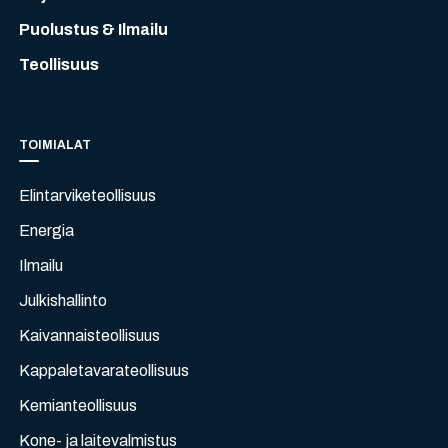
Puolustus & Ilmailu
Teollisuus
TOIMIALAT
Elintarviketeollisuus
Energia
Ilmailu
Julkishallinto
Kaivannaisteollisuus
Kappaletavarateollisuus
Kemianteollisuus
Kone- ja laitevalmistus