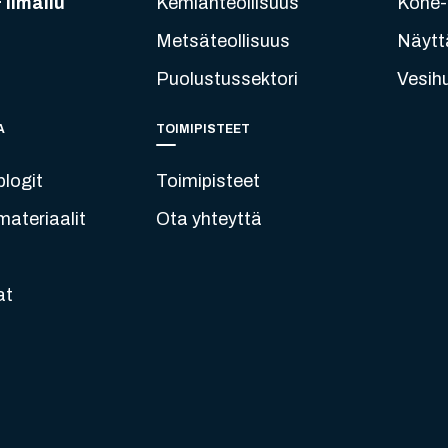
 Ilmailu
Kemianteollisuus
Kone- 
Metsäteollisuus
Näytt
Puolustussektori
Vesih
A
TOIMIPISTEET
blogit
Toimipisteet
ateriaalit
Ota yhteyttä
at