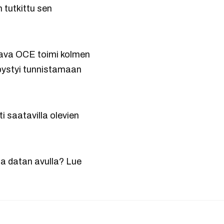
 tutkittu sen
aava OCE toimi kolmen
pystyi tunnistamaan
i saatavilla olevien
ta datan avulla? Lue