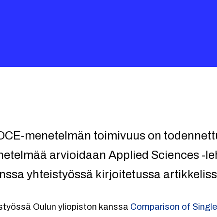
OCE-menetelmän toimivuus on todennettu 
etelmää arvioidaan Applied Sciences -le
nssa yhteistyössä kirjoitetussa artikkeliss
eistyössä Oulun yliopiston kanssa
Comparison of Single