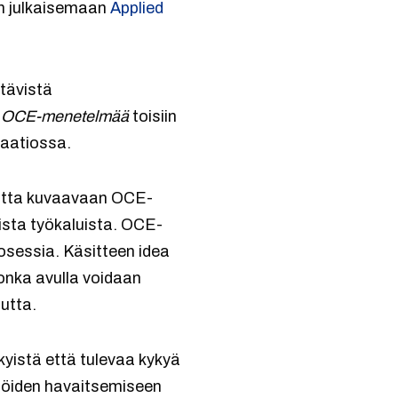
:n julkaisemaan
Applied
ttävistä
ä
OCE-menetelmää
toisiin
laatiossa.
uutta kuvaavaan OCE-
ista työkaluista. OCE-
sessia. Käsitteen idea
onka avulla voidaan
utta.
yistä että tulevaa kykyä
lmiöiden havaitsemiseen