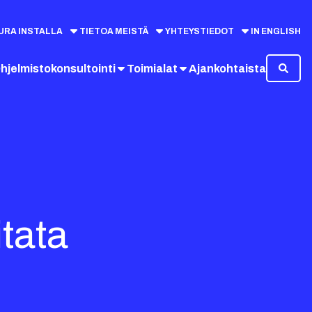
URA INSTALLA
TIETOA MEISTÄ
YHTEYSTIEDOT
IN ENGLISH
hjelmistokonsultointi
Toimialat
Ajankohtaista
itata