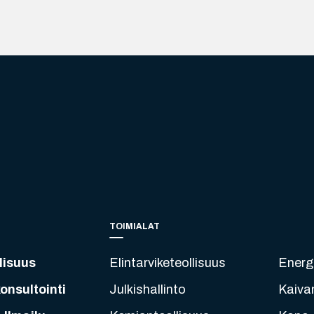
TOIMIALAT
lisuus
Elintarviketeollisuus
Energ
onsultointi
Julkishallinto
Kaiva