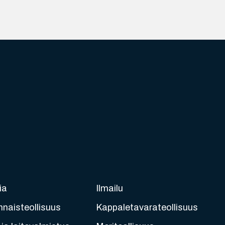
ia
Ilmailu
nnaisteollisuus
Kappaletavarateollisuus