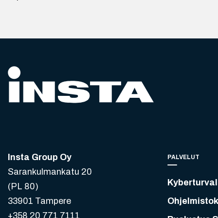
Insta Group Oy
PALVELUT
Sarankulmankatu 20
Kyberturval
(PL 80)
33901 Tampere
Ohjelmistok
+358 20 771 7111