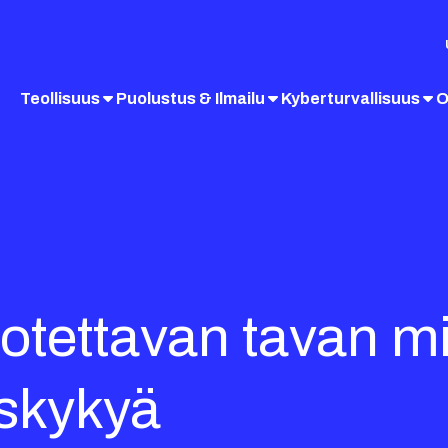
Teollisuus
Puolustus & Ilmailu
Kyberturvallisuus
O
uotettavan tavan m
uskykyä