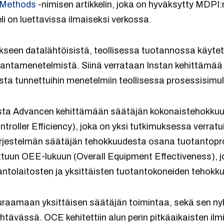
 Methods
-nimisen artikkelin, joka on hyväksytty MDPI
eli on luettavissa ilmaiseksi verkossa.
ukseen datalähtöisistä, teollisessa tuotannossa käyte
rantamenetelmistä. Siinä verrataan Instan kehittämä
udesta tunnettuihin menetelmiin teollisessa prosessisimu
Insta Advancen kehittämään säätäjän kokonaistehokk
roller Efficiency), joka on yksi tutkimuksessa verratu
ärjestelmän säätäjän tehokkuudesta osana tuotantopro
tuun OEE-lukuun (Overall Equipment Effectiveness), j
antolaitosten ja yksittäisten tuotantokoneiden tehokku
aamaan yksittäisen säätäjän toimintaa, sekä sen nyk
ehtävässä. OCE kehitettiin alun perin pitkäaikaisten i