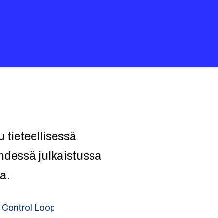
tieteellisessä
hdessä julkaistussa
a.
 Control Loop