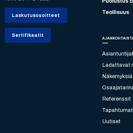
Puolustus &
Teollisuus
Laskutusosoitteet
Sertifikaatit
AJANKOHTAIST
Asiantuntija
Ladattavat m
Näkemyksiä
Osaajatarin
Referenssit
Tapahtumat
Uutiset