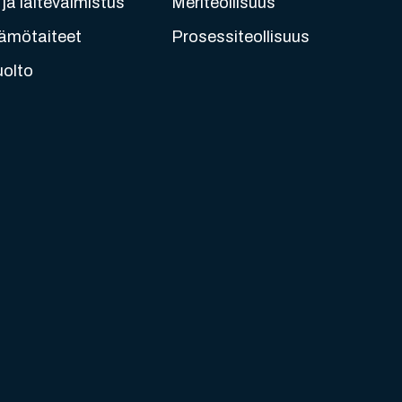
ja laitevalmistus
Meriteollisuus
ämötaiteet
Prosessiteollisuus
uolto