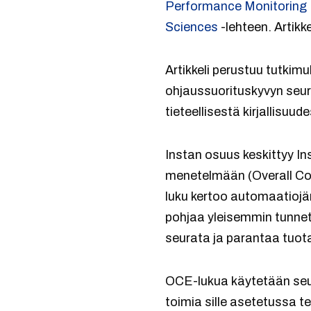
Performance Monitoring
Sciences
-lehteen. Artikk
Artikkeli perustuu tutkim
ohjaussuorituskyvyn seu
tieteellisestä kirjallisu
Instan osuus keskittyy 
menetelmään (Overall Cont
luku kertoo automaatioj
pohjaa yleisemmin tunnet
seurata ja parantaa tuot
OCE-lukua käytetään seur
toimia sille asetetussa t