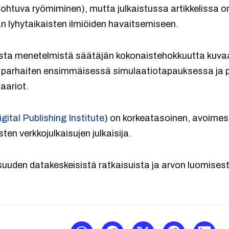
johtuva ryömiminen), mutta julkaistussa artikkelissa on
lyhytaikaisten ilmiöiden havaitsemiseen.
uista menetelmistä säätäjän kokonaistehokkuutta kuv
parhaiten ensimmäisessä simulaatiotapauksessa ja 
aariot.
igital Publishing Institute
) on korkeatasoinen, avoimest
isten verkkojulkaisujen julkaisija.
isuuden datakeskeisistä ratkaisuista ja arvon luomises