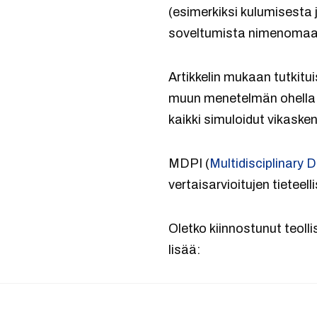
(esimerkiksi kulumisesta 
soveltumista nimenomaan 
Artikkelin mukaan tutkit
muun menetelmän ohella 
kaikki simuloidut vikasken
MDPI (
Multidisciplinary D
vertaisarvioitujen tieteell
Oletko kiinnostunut teoll
lisää: