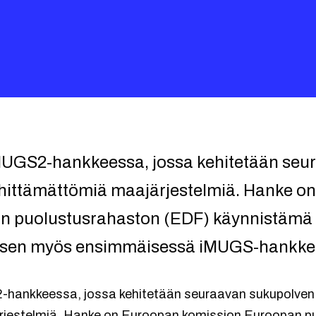
MUGS2-hankkeessa, jossa kehitetään seu
ehittämättömiä maajärjestelmiä. Hanke o
 puolustusrahaston (EDF) käynnistämä ja
äsen myös ensimmäisessä iMUGS-hankke
hankkeessa, jossa kehitetään seuraavan sukupolven 
jestelmiä. Hanke on Euroopan komission Euroopan p