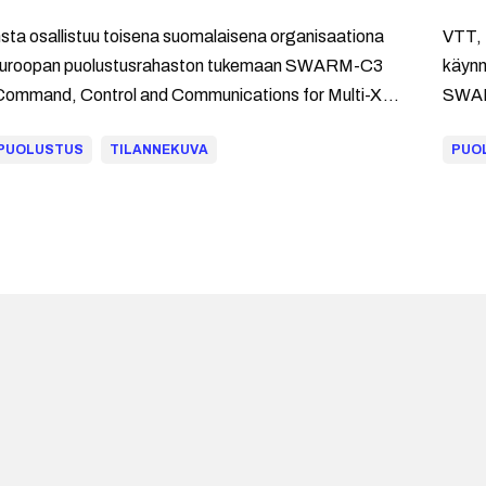
nsta osallistuu toisena suomalaisena organisaationa
VTT, 
uroopan puolustusrahaston tukemaan SWARM-C3
käynni
Command, Control and Communications for Multi-X
SWAR
warms) -tutkimus- ja kehitysprojektiin.
puolu
PUOLUSTUS
TILANNEKUVA
PUO
rahoi
tavoi
auton
miehi
ohjaa