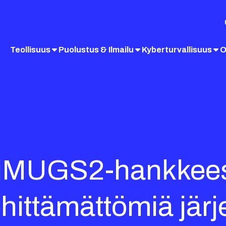
Teollisuus
Puolustus & Ilmailu
Kyberturvallisuus
O
a iMUGS2-hankkee
hittämättömiä järj