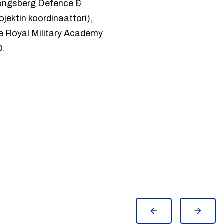
ongsberg Defence &
jektin koordinaattori),
e Royal Military Academy
O.