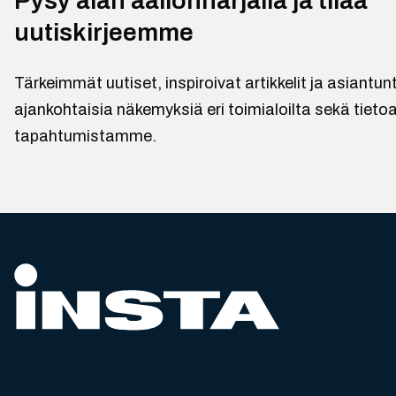
Pysy alan aallonharjalla ja tilaa
uutiskirjeemme
Tärkeimmät uutiset, inspiroivat artikkelit ja asiantu
ajankohtaisia näkemyksiä eri toimialoilta sekä tietoa
tapahtumistamme.