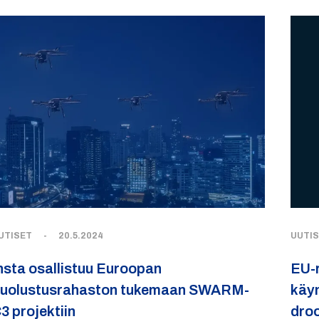
UTISET
-
20.5.2024
UUTI
nsta osallistuu Euroopan
EU-
uolustusrahaston tukemaan SWARM-
käyn
3 projektiin
droo