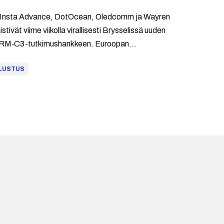
Insta Advance, DotOcean, Oledcomm ja Wayren
stivät viime viikolla virallisesti Brysselissä uuden
M‑C3-tutkimushankkeen. Euroopan
stusrahaston (European Defence Fund, EDF)
LUSTUS
ttama hanke kestää kolme vuotta ja sen
tteena on kehittää uusi operatiivinen konsepti
omisten, maa-, meri- ja ilmatilassa toimivien
ttämättömien parvijärjestelmien johtamiseen ja
miseen.