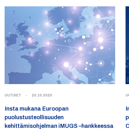
UUTISET
-
20.10.2020
U
Insta mukana Euroopan
I
puolustusteollisuuden
p
kehittämisohjelman iMUGS –hankkeessa
C