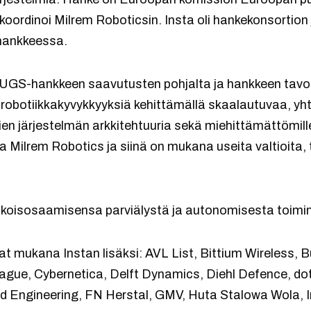
koordinoi Milrem Roboticsin. Insta oli hankekonsortio
ankkeessa.
GS-hankkeen saavutusten pohjalta ja hankkeen tavoi
obotiikkakyvykkyyksiä kehittämällä skaalautuvaa, yh
mien järjestelmän arkkitehtuuria sekä miehittämättömille
aa Milrem Robotics ja siinä on mukana useita valtioita,
ikoisosaamisensa parviälystä ja autonomisesta toimi
 mukana Instan lisäksi: AVL List, Bittium Wireless, B
rague, Cybernetica, Delft Dynamics, Diehl Defence, do
d Engineering, FN Herstal, GMV, Huta Stalowa Wola, 