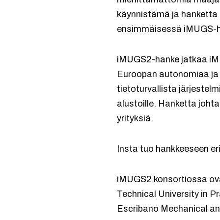
käynnistämä ja hanketta 
ensimmäisessä iMUGS-h
iMUGS2-hanke jatkaa iMU
Euroopan autonomiaa ja r
tietoturvallista järjestel
alustoille. Hanketta joht
yrityksiä.
Insta tuo hankkeeseen er
iMUGS2 konsortiossa ovat
Technical University in P
Escribano Mechanical an