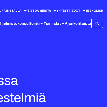
URA INSTALLA
TIETOA MEISTÄ
YHTEYSTIEDOT
IN ENGLISH
hjelmistokonsultointi
Toimialat
Ajankohtaista
ssa
estelmiä