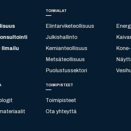
TOIMIALAT
lisuus
Elintarviketeollisuus
Energ
onsultointi
Julkishallinto
Kaiva
 Ilmailu
Kemianteollisuus
Kone- 
Metsäteollisuus
Näytt
Puolustussektori
Vesih
A
TOIMIPISTEET
blogit
Toimipisteet
ateriaalit
Ota yhteyttä