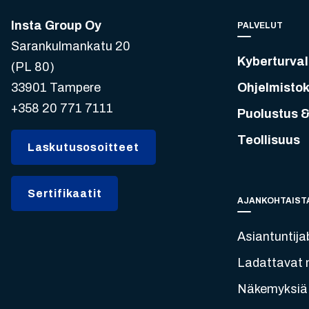
Insta Group Oy
PALVELUT
Sarankulmankatu 20
Kyberturval
(PL 80)
33901 Tampere
Ohjelmistok
+358 20 771 7111
Puolustus &
Teollisuus
Laskutusosoitteet
Sertifikaatit
AJANKOHTAIST
Asiantuntija
Ladattavat m
Näkemyksiä