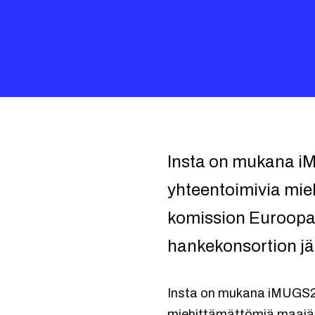
Insta on mukana i
yhteentoimivia mi
komission Euroopan
hankekonsortion j
Insta on mukana iMUGS2-
miehittämättömiä maajär