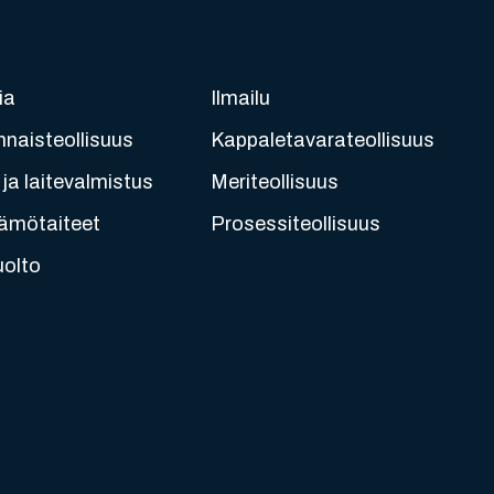
ia
Ilmailu
nnaisteollisuus
Kappaletavarateollisuus
ja laitevalmistus
Meriteollisuus
ämötaiteet
Prosessiteollisuus
uolto