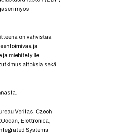
n jäsen myös
tteena on vahvistaa
teentoimivaa ja
 ja miehitetyille
 tutkimuslaitoksia sekä
nnasta.
ureau Veritas, Czech
tOcean, Elettronica,
Integrated Systems