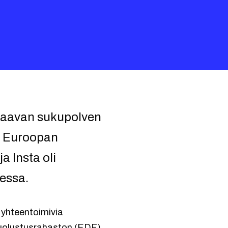
raavan sukupolven
n Euroopan
 Insta oli
essa.
yhteentoimivia
uolustusrahaston (EDF)