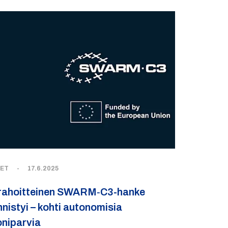
SET
-
17.6.2025
rahoitteinen SWARM‑C3-hanke
nistyi – kohti autonomisia
niparvia