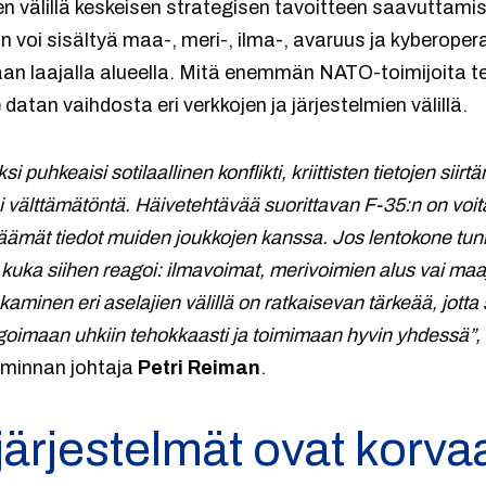
en välillä keskeisen strategisen tavoitteen saavuttamis
oi sisältyä maa-, meri-, ilma-, avaruus ja kyberoperaa
n laajalla alueella. Mitä enemmän NATO-toimijoita te
tan vaihdosta eri verkkojen ja järjestelmien välillä.
puhkeaisi sotilaallinen konflikti, kriittisten tietojen siirt
si välttämätöntä. Häivetehtävää suorittavan F-35:n on voi
äämät tiedot muiden joukkojen kanssa. Jos lentokone tunn
 kuka siihen reagoi: ilmavoimat, merivoimien alus vai ma
kaminen eri aselajien välillä on ratkaisevan tärkeää, jotta 
agoimaan uhkiin tehokkaasti ja toimimaan hyvin yhdessä”,
oiminnan johtaja
Petri Reiman
.
järjestelmät ovat kor