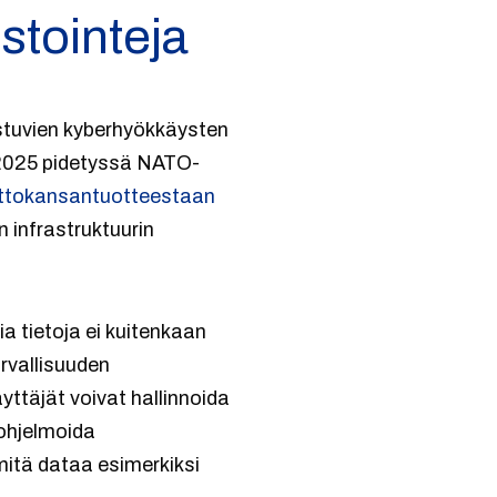
stointeja
istuvien kyberhyökkäysten
 2025 pidetyssä NATO-
ruttokansantuotteestaan
n infrastruktuurin
ia tietoja ei kuitenkaan
rvallisuuden
ttäjät voivat hallinnoida
 ohjelmoida
 mitä dataa esimerkiksi