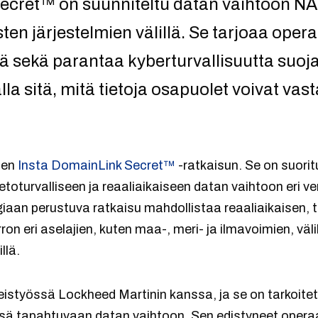
ecret™ on suunniteltu datan vaihtoon N
n järjestelmien välillä. Se tarjoaa opera
sä sekä parantaa kyberturvallisuutta suoja
alla sitä, mitä tietoja osapuolet voivat vas
den
Insta DomainLink Secret™
-ratkaisun. Se on suori
toturvalliseen ja reaaliaikaiseen datan vaihtoon eri ver
giaan perustuva ratkaisu mahdollistaa reaaliaikaisen, t
ron eri aselajien, kuten maa-, meri- ja ilmavoimien, vä
llä.
eistyössä Lockheed Martinin kanssa, ja se on tarkoite
sä tapahtuvaan datan vaihtoon. Sen edistyneet operaa