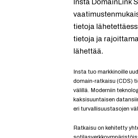
Insta DomainLink S
vaatimustenmukaiste
tietoja lähetettäes
tietoja ja rajoittam
lähettää.
Insta tuo markkinoille uu
domain-ratkaisu (CDS) tie
välillä. Moderniin teknolo
kaksisuuntaisen datansiir
eri turvallisuustasojen väli
Ratkaisu on kehitetty yht
sotilasverkkoympäristöis