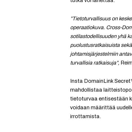
tutka voi lähettää.
”Tietoturvallisuus on keske
operaatiokuva. Cross-Doma
sotilastodellisuuden yhä 
puolustusratkaisuista sek
johtamisjärjestelmiin anta
turvallisia ratkaisuja”,
Reim
Insta DomainLink Secret
mahdollistaa laitteistopo
tietoturvaa entisestään k
voidaan määrittää uudellee
irrottamista.