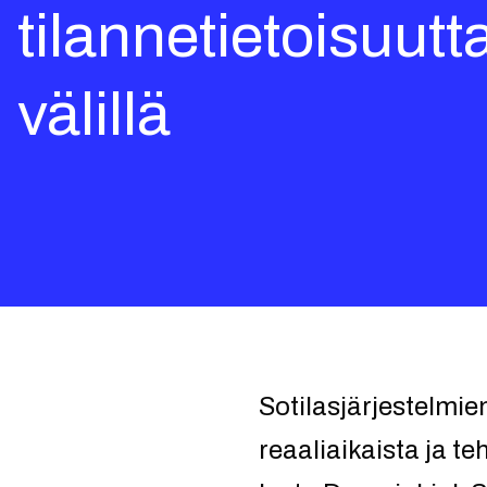
tilannetietoisuutta
välillä
Sotilasjärjestelmie
reaaliaikaista ja t