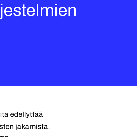
ärjestelmien
ita edellyttää
östen jakamista.