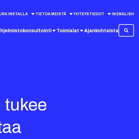
URA INSTALLA
TIETOA MEISTÄ
YHTEYSTIEDOT
IN ENGLISH
hjelmistokonsultointi
Toimialat
Ajankohtaista
 tukee
taa