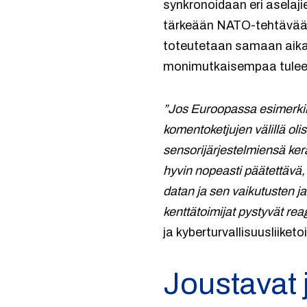
synkronoidaan eri aselaji
tärkeään NATO-tehtävään v
toteutetaan samaan aikaa
monimutkaisempaa tulee da
”Jos Euroopassa esimerkiksi 
komentoketjujen välillä oli
sensorijärjestelmiensä ker
hyvin nopeasti päätettävä,
datan ja sen vaikutusten ja
kenttätoimijat pystyvät re
ja kyberturvallisuusliiket
Joustavat 