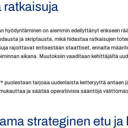
ä ratkaisuja
 hyödyntäminen on aiemmin edellyttänyt erikseen räät
austa ja skriptausta, mikä hidastaa ratkaisujen toteu
uja rajoittavat entisestään staattiset, ennalta määritel
oiminnan aikana. Muutoksiin vaaditaan kehittäjältä uu
puolestaan tarjoaa uudenlaista ketteryyttä antaen jär
mukauttaa ja säätää operatiivisia sääntöjä välittömäst
ama strateginen etu ja