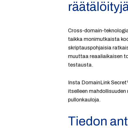
räätälöityj
Cross-domain-teknologian
taikka monimutkaista kood
skriptauspohjaisia ratkais
muuttaa reaaliaikaisen t
testausta.
Insta DomainLink Secret™ 
itselleen mahdollisuuden 
pullonkauloja.
Tiedon ant