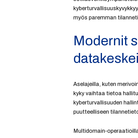
kyberturvallisuuskyvykky
myös paremman tilannetie
Modernit s
datakeske
Aselajeilla, kuten merivo
kyky vaihtaa tietoa halli
kyberturvallisuuden hall
puutteelliseen tilannetiet
Multidomain-operaatioilla