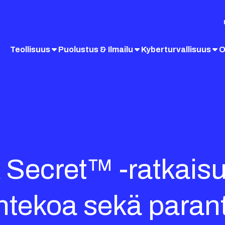
Teollisuus
Puolustus & Ilmailu
Kyberturvallisuus
O
 Secret™ -ratkaisu
entekoa sekä paran