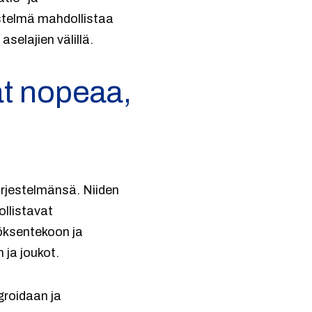
stelmä mahdollistaa
elajien välillä.
at nopeaa,
ärjestelmänsä. Niiden
ollistavat
öksentekoon ja
 ja joukot.
groidaan ja