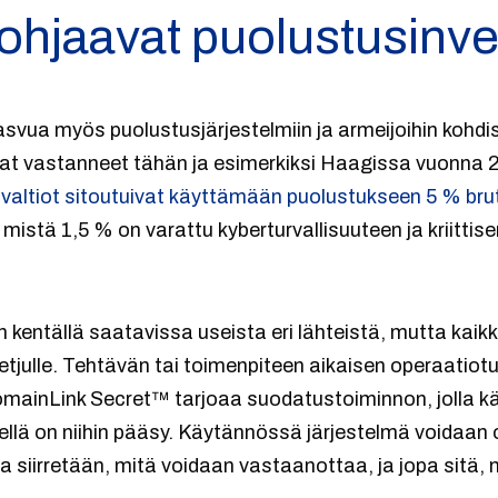
ohjaavat puolustusinve
asvua myös puolustusjärjestelmiin ja armeijoihin kohd
vat vastanneet tähän ja esimerkiksi Haagissa vuonna
valtiot sitoutuivat käyttämään puolustukseen 5 % b
, mistä 1,5 % on varattu kyberturvallisuuteen ja kriittise
 kentällä saatavissa useista eri lähteistä, mutta kaikk
tjulle. Tehtävän tai toimenpiteen aikaisen operaatiotu
mainLink Secret™ tarjoaa suodatustoiminnon, jolla käy
nellä on niihin pääsy. Käytännössä järjestelmä voidaan
ja siirretään, mitä voidaan vastaanottaa, ja jopa sitä,