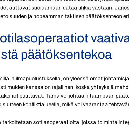
ydet auttavat suojaamaan dataa uhkia vastaan. Järje
toisuuden ja nopeamman taktisen päätöksenteon eri as
otilasoperaatiot vaativ
istä päätöksentekoa
imilla ja ilmapuolustuksella, on yleensä omat johtamisj
tusti muiden kanssa on rajallinen, koska yhteyksiä mahd
intakeinot puuttuvat. Tämä voi johtaa hitaampaan päät
oisuuteen konfliktialueella, mikä voi vaarantaa tehtävän
 tarkoitetaan sotilasoperaatioita, joissa toiminta inte