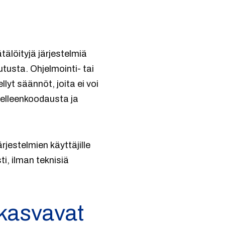
älöityjä järjestelmiä
tusta. Ohjelmointi- tai
lyt säännöt, joita ei voi
delleenkoodausta ja
jestelmien käyttäjille
i, ilman teknisiä
 kasvavat