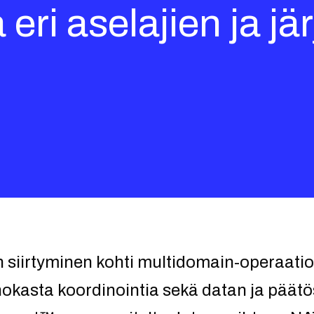
 eri aselajien ja j
n siirtyminen kohti multidomain-operaatio
ehokasta koordinointia sekä datan ja päät