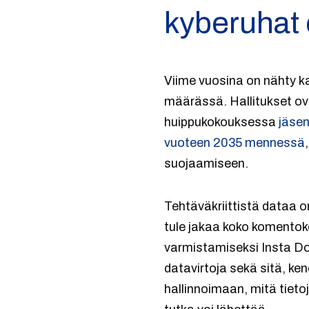
kyberuhat 
Viime vuosina on nähty k
määrässä. Hallitukset o
huippukokouksessa
jäsen
vuoteen 2035 mennessä
suojaamiseen.
Tehtäväkriittistä dataa on
tule jakaa koko komentoke
varmistamiseksi Insta Do
datavirtoja sekä sitä, ke
hallinnoimaan, mitä tieto