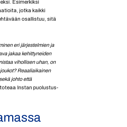
eksi. Esimerkiksi
tioita, jotka kaikki
htävään osallistuu, sitä
äminen eri järjestelmien ja
tava jakaa kehittyneiden
istaa vihollisen uhan, on
ajoukot? Reaaliaikainen
sekä johto että
toteaa Instan puolustus-
vaamassa