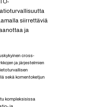
ATO-
atioturvallisuutta
amalla siirrettäviä
taanottaa ja
tuskykyinen cross-
kkojen ja järjestelmien
ietoturvallisen
lillä sekä komentoketjun
ttu kompleksisissa
tio- ja