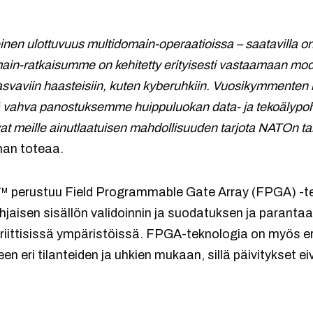
inen ulottuvuus multidomain-operaatioissa – saatavilla on
in-ratkaisumme on kehitetty erityisesti vastaamaan mode
kasvaviin haasteisiin, kuten kyberuhkiin. Vuosikymmente
ä vahva panostuksemme huippuluokan data- ja tekoälypohj
vat meille ainutlaatuisen mahdollisuuden tarjota NATOn ta
an toteaa.
™ perustuu Field Programmable Gate Array (FPGA) -te
hjaisen sisällön validoinnin ja suodatuksen ja parantaa
riittisissä ympäristöissä. FPGA-teknologia on myös er
n eri tilanteiden ja uhkien mukaan, sillä päivitykset eiv