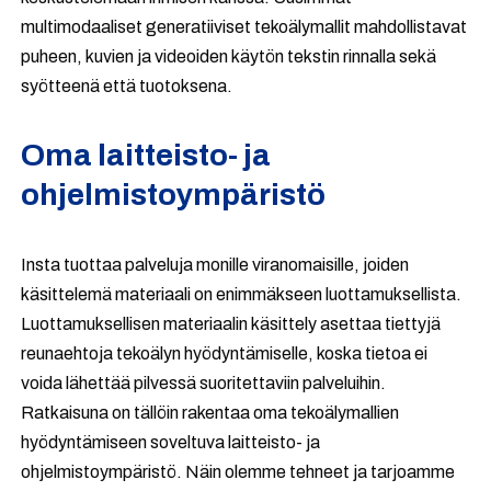
multimodaaliset generatiiviset tekoälymallit mahdollistavat
puheen, kuvien ja videoiden käytön tekstin rinnalla sekä
syötteenä että tuotoksena.
Oma laitteisto- ja
ohjelmistoympäristö
Insta tuottaa palveluja monille viranomaisille, joiden
käsittelemä materiaali on enimmäkseen luottamuksellista.
Luottamuksellisen materiaalin käsittely asettaa tiettyjä
reunaehtoja tekoälyn hyödyntämiselle, koska tietoa ei
voida lähettää pilvessä suoritettaviin palveluihin.
Ratkaisuna on tällöin rakentaa oma tekoälymallien
hyödyntämiseen soveltuva laitteisto- ja
ohjelmistoympäristö. Näin olemme tehneet ja tarjoamme