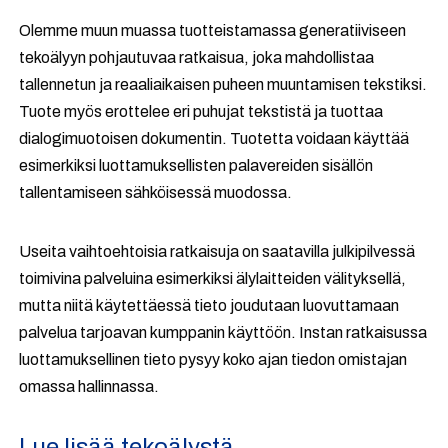
Olemme muun muassa tuotteistamassa generatiiviseen
tekoälyyn pohjautuvaa ratkaisua, joka mahdollistaa
tallennetun ja reaaliaikaisen puheen muuntamisen tekstiksi.
Tuote myös erottelee eri puhujat tekstistä ja tuottaa
dialogimuotoisen dokumentin. Tuotetta voidaan käyttää
esimerkiksi luottamuksellisten palavereiden sisällön
tallentamiseen sähköisessä muodossa.
Useita vaihtoehtoisia ratkaisuja on saatavilla julkipilvessä
toimivina palveluina esimerkiksi älylaitteiden välityksellä,
mutta niitä käytettäessä tieto joudutaan luovuttamaan
palvelua tarjoavan kumppanin käyttöön. Instan ratkaisussa
luottamuksellinen tieto pysyy koko ajan tiedon omistajan
omassa hallinnassa.
Lue lisää tekoälystä