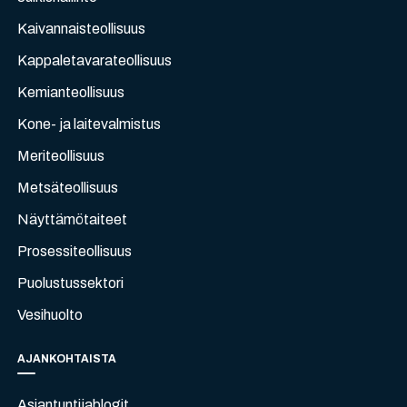
Kaivannaisteollisuus
Kappaletavarateollisuus
Kemianteollisuus
Kone- ja laitevalmistus
Meriteollisuus
Metsäteollisuus
Näyttämötaiteet
Prosessiteollisuus
Puolustussektori
Vesihuolto
AJANKOHTAISTA
Asiantuntijablogit