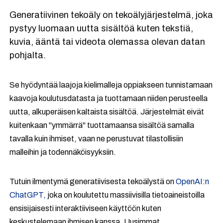
Generatiivinen tekoäly on tekoälyjärjestelmä, joka
pystyy luomaan uutta sisältöä kuten tekstiä,
kuvia, ääntä tai videota olemassa olevan datan
pohjalta.
Se hyödyntää laajoja kielimalleja oppiakseen tunnistamaan
kaavoja koulutusdatasta ja tuottamaan niiden perusteella
uutta, alkuperäisen kaltaista sisältöä. Järjestelmät eivät
kuitenkaan "ymmärrä" tuottamaansa sisältöä samalla
tavalla kuin ihmiset, vaan ne perustuvat tilastollisiin
malleihin ja todennäköisyyksiin.
Tutuin ilmentymä generatiivisesta tekoälystä on
OpenAI:n
ChatGPT,
joka on koulutettu massiivisilla tietoaineistoilla
ensisijaisesti interaktiiviseen käyttöön kuten
keskustelemaan ihmisen kanssa. Uusimmat