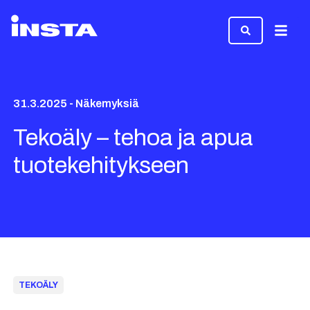
Valikk
31.3.2025 - Näkemyksiä
Tekoäly – tehoa ja apua
tuotekehitykseen
TEKOÄLY