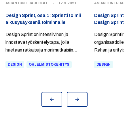
ASIANTUNTIJABLOGIT
-
12.3.2021
ASIANTUNTIJABL
Design Sprint, osa 1: Sprintti toimii
Design Sprint, 
alkusysäyksenä toiminnalle
Design Sprint s
Design Sprint on intensiivinen ja
Design Sprintin 
innostava työskentelytapa, jolla
organisaatiolle vo
haetaan ratkaisuja monimutkaisiin
Rahan ja erityises
ongelmiin ja validoidaan konsepteja.
tuntua äkkiseltää
DESIGN
OHJELMISTOKEHITYS
DESIGN
Sprinttiin on hyvä saada mukaan
nimikin voi aiheut
tarvittavat näkökulmat ja
myyminen voi hel
päätöksentekovaltuudet, jotta sen
hyötyjä näkyväksi
tulokset olisivat mahdollisimman hyvin
työpaikan arkeen 
yritystä palvelevia.
työtavoista.