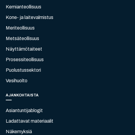
Kemianteollisuus
Kone- ja laitevalmistus
Meriteollisuus
Metsäteollisuus
Näyttämötaiteet
Prosessiteollisuus
Puolustussektori
Vesihuolto
AJANKOHTAISTA
Asiantuntijablogit
Ladattavat materiaalit
Näkemyksiä