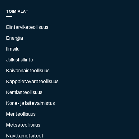
TOIMIALAT
Elintarviketeollisuus
Energia
Ilmailu
Julkishallinto
Kaivannaisteollisuus
Kappaletavarateollisuus
Kemianteollisuus
Kone- ja laitevalmistus
Meriteollisuus
Metsäteollisuus
Näyttämötaiteet