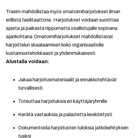
Trasim mahdollistaa myös omatoimiharjoitukset ilman
erillistä fasilitaattoria. Harjoitukset voidaan suorittaa
ajasta ja paikasta riippumatta osallistujalle sopivana
ajankohtana.Omatoimiharjoitukset mahdollistavat
harjoittelun skaalaamisen koko organisaatiolle
kustannustehokkaasti ja yhdenmukaisesti.
Alustalla voidaan:
Jakaa harjoitusmateriaalit ja ennakkotehtävät
turvallisesti
Toteuttaa harjoituksia eri käyttäjäryhmille
Kerätä vastauksia ja palautetta keskitetysti
Dokumentoida harjoitusten tuloksia jatkokehityksen
tueksi