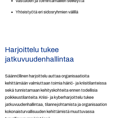
Vastuiden ja toimintamallien selkeyttä
Yhteistyötä eri sidosryhmien välillä
Harjoittelu tukee
jatkuvuudenhallintaa
Säännöllinen harjoittelu auttaa organisaatioita
kehittämään valmiuttaan toimia häiriö- ja kriisitilanteissa
sekä tunnistamaan kehityskohteita ennen todellisia
poikkeustilanteita.Kriisi- ja kyberharjoittelu tukee
jatkuvuudenhallintaa, tilannejohtamista ja organisaation
kokonaisturvallisuuden kehittämistä muuttuvassa