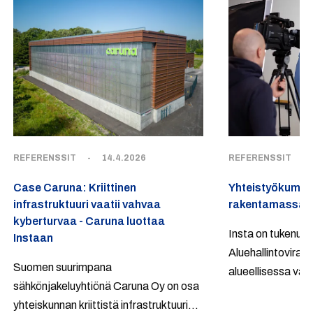
REFERENSSIT
-
14.4.2026
REFERENSSIT
-
Case Caruna: Kriittinen
Yhteistyökump
infrastruktuuri vaatii vahvaa
rakentamassa al
kyberturvaa - Caruna luottaa
Insta on tukenut
Instaan
Aluehallintoviras
Suomen suurimpana
alueellisessa val
sähkönjakeluyhtiönä Caruna Oy on osa
vuosina 2017-20
yhteiskunnan kriittistä infrastruktuuria.
asiakastarinassa 