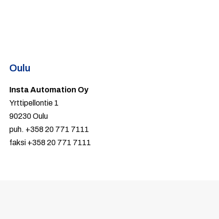
Oulu
Insta Automation Oy
Yrttipellontie 1
90230 Oulu
puh. +358 20 771 7111
faksi +358 20 771 7111