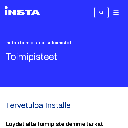
Valikk
Instan toimipisteet ja toimistot
Toimipisteet
Tervetuloa Installe
Löydät alta toimipisteidemme tarkat