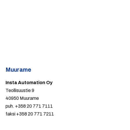
Muurame
Insta Automation Oy
Teollisuustie 9
40950 Muurame
puh. +358 20 771 7111
faksi +358 20 771 7211