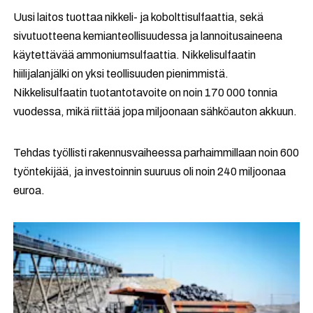
Uusi laitos tuottaa nikkeli- ja kobolttisulfaattia, sekä
sivutuotteena kemianteollisuudessa ja lannoitusaineena
käytettävää ammoniumsulfaattia. Nikkelisulfaatin
hiilijalanjälki on yksi teollisuuden pienimmistä.
Nikkelisulfaatin tuotantotavoite on noin 170 000 tonnia
vuodessa, mikä riittää jopa miljoonaan sähköauton akkuun.
Tehdas työllisti rakennusvaiheessa parhaimmillaan noin 600
työntekijää, ja investoinnin suuruus oli noin 240 miljoonaa
euroa.