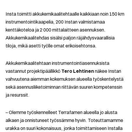
Insta toimitti akkukemikaalitehtaalle kaikkiaan noin 150 km
instrumentointikaapelia, 200 Instan valmistamaa
kenttäkoteloa ja 2 000 mittalaitteen asennuksen.
Akkukemikaalitehdas sisälsi paljon räjähdysvaarallisia
tiloja, mikä asetti työlle omat erikoisehtonsa.
Akkukemikaalitehtaan instrumentointiasennuksista
vastannut projektipäällikkö
Tero Lehtinen
näkee Instan
vahvuutena aiemman kokemuksen alueella työskentelystä
sekä asennusliiketoiminnan riittävän suuren kompetenssin
ja resurssit.
– Olemme työskennelleet Terrafamen alueella jo alusta
alkaen ja onnistuneet työssämme hyvin. Toteuttamamme
urakka on suuri kokonaisuus, jonka toimittamiseen Installa