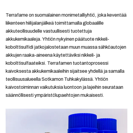
Terrafame on suomalainen monimetalliyhtiö, joka keventää
liikenteen hiilijalanjälkeä toimittamalla globaalille
akkuteollisuudelle vastuullisesti tuotettuja
akkukemikaaleja. Yhtiön nykyinen päätuote nikkeli-
kobolttisulfidi jatkojalostetaan muun muassa sähköautojen
akkujen raaka-aineena käytettäviksi nikkeli- ja
kobolttisulfaateiksi. Terrafamen tuotantoprosessi
kaivoksesta akkukemikaaleihin sijaitsee yhdellä ja samalla
teollisuusalueella Sotkamon Tuhkakylässä. Yhtiön
kaivostoiminnan vaikutuksia luontoon ja lajeihin seurataan
säännöllisesti ympäristölupaehtojen mukaisesti.