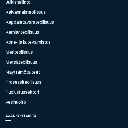
Julkishallinto
Kaivannaisteollisuus
Kappaletavarateollisuus
Kemianteollisuus
Kone- ja laitevalmistus
Meriteollisuus
Metsäteollisuus
Näyttämötaiteet
Prosessiteollisuus
Puolustussektori
Vesihuolto
AJANKOHTAISTA