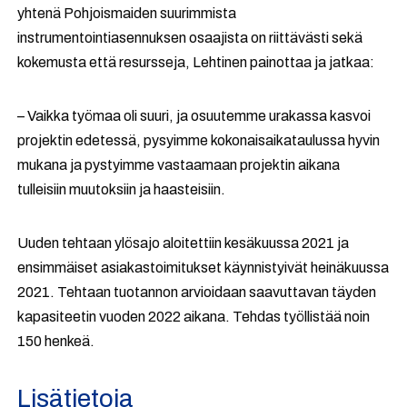
yhtenä Pohjoismaiden suurimmista
instrumentointiasennuksen osaajista on riittävästi sekä
kokemusta että resursseja, Lehtinen painottaa ja jatkaa:
– Vaikka työmaa oli suuri, ja osuutemme urakassa kasvoi
projektin edetessä, pysyimme kokonaisaikataulussa hyvin
mukana ja pystyimme vastaamaan projektin aikana
tulleisiin muutoksiin ja haasteisiin.
Uuden tehtaan ylösajo aloitettiin kesäkuussa 2021 ja
ensimmäiset asiakastoimitukset käynnistyivät heinäkuussa
2021. Tehtaan tuotannon arvioidaan saavuttavan täyden
kapasiteetin vuoden 2022 aikana. Tehdas työllistää noin
150 henkeä.
Lisätietoja