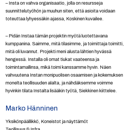
– Insta on vahva organisaatio, jolla on resursseja
suunnittelutyöhön ja muuhun siten, että asioita voidaan
toteuttaa lyhyessäkin ajassa, Koskinen kuvailee.
– Pidän Instaa tämän projektin myötä luotettavana
kumppanina. Saimme, mitä tilasimme, ja toimittaja toimitti,
mitä oli luvannut. Projekti meni alusta lähtien hyvässä
hengessä. Installa oli omat tiukat vaateensa ja
toimintamallinsa, mikä toimi kanssamme hyvin. Näen
vahvuutena Instan monipuolisen osaamisen ja kokemuksen
monelta teollisuuden alalta, ja nähdäksemme voimme
hyvinkin tilata Instalta lisääkin työtä, Siekkinen kiittelee.
Marko Hänninen
Yksikönpäällikkö, Koneistot ja näyttämöt
Teollisuus & Infra