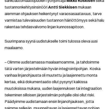
sähköautomaatiopuolen työnjohtaja
Mikko Koskisen
sekä
tuotannonkehitysinsinööri
Antti Siekkisen
mukaan
aiemman ohjauksen heikentynyt varaosasaatavuus, tarve
varmistaa tulevaisuuden tuotannon häiriöttömyys sekä halu
rakentaa tehdasvalvomo linjan kunnossapitoon.
Suurimpana syynä uudistukselle toimi tulossa oleva uusi
maalaamo.
– Olimme uudistamassa maalaamoamme, ja tahdoimme
tätä varten järjestelmään hyvän integrointipohjan. Koska
vanhaa linjanohjausta oli muutettu ja laajennettu monta
kertaa, eikä dokumentaatio ollut pysynyt kaikissa
muutoksissa mukana, uuden laajennuksen tai integraation
tekeminen silloisen järjestelmän pohjalle olisi ollut riski.
Päädyimme uudistamaan ensin linjanohjauksen, jotta
saimme selkeän, muunneltavan ja laajennettavan pohjan,