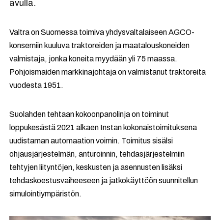
avulla.
Valtra on Suomessa toimiva yhdysvaltalaiseen AGCO-
konserniin kuuluva traktoreiden ja maatalouskoneiden
valmistaja, jonka koneita myydään yli 75 maassa.
Pohjoismaiden markkinajohtaja on valmistanut traktoreita
vuodesta 1951.
Suolahden tehtaan kokoonpanolinja on toiminut
loppukesästä 2021 alkaen Instan kokonaistoimituksena
uudistaman automaation voimin. Toimitus sisälsi
ohjausjärjestelmän, anturoinnin, tehdasjärjestelmiin
tehtyjen liityntöjen, keskusten ja asennusten lisäksi
tehdaskoestusvaiheeseen ja jatkokäyttöön suunnitellun
simulointiympäristön.