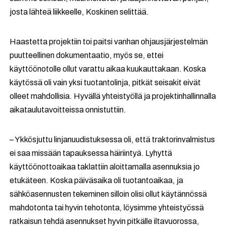
josta lähteä liikkeelle, Koskinen selittää.
Haastetta projektiin toi paitsi vanhan ohjausjärjestelmän
puutteellinen dokumentaatio, myös se, ettei
käyttöönotolle ollut varattu aikaa kuukauttakaan. Koska
käytössä oli vain yksi tuotantolinja, pitkät seisakit eivät
olleet mahdollisia. Hyvällä yhteistyöllä ja projektinhallinnalla
aikataulutavoitteissa onnistuttiin.
– Ykkösjuttu linjanuudistuksessa oli, että traktorinvalmistus
ei saa missään tapauksessa häiriintyä. Lyhyttä
käyttöönottoaikaa taklattiin aloittamalla asennuksia jo
etukäteen. Koska päiväsaika oli tuotantoaikaa, ja
sähköasennusten tekeminen silloin olisi ollut käytännössä
mahdotonta tai hyvin tehotonta, löysimme yhteistyössä
ratkaisun tehdä asennukset hyvin pitkälle iltavuorossa,