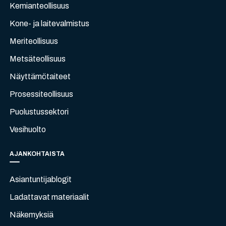
Kemianteollisuus
Kone- ja laitevalmistus
Meriteollisuus
Metsäteollisuus
Näyttämötaiteet
Prosessiteollisuus
Puolustussektori
Vesihuolto
AJANKOHTAISTA
Asiantuntijablogit
Ladattavat materiaalit
Näkemyksiä