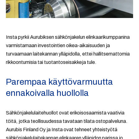
Insta pyrkii Aurubiksen sähkönjakelun elinkaarikumppanina
varmistamaan investointien oikea-aikaisuuden ja
turvaamaan laitekannan ylläpidolla, ettei hallitsemattomia
rikkoontumisia tai tuotantoseisakkeja tule.
Parempaa käyttövarmuutta
ennakoivalla huollolla
Sähkönjakelulaitehuollot ovat erikoisosaamista vaativia
töitä, jotka teollisuudessa tavataan tilata ostopalveluna.
Aurubis Finland Oy ja Insta ovat tehneet yhteistyötä
sähkönjakelulaitekannan elinkaaren ylläpidon parissa jo