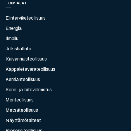
TOIMIALAT
Elintarviketeollisuus
Energia
Ilmailu
Julkishallinto
Kaivannaisteollisuus
Kappaletavarateollisuus
Kemianteollisuus
Kone- ja laitevalmistus
Meriteollisuus
Metsäteollisuus
Näyttämötaiteet
Prosessiteollisuus