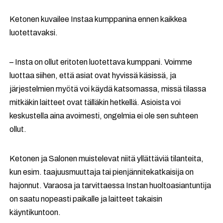
Ketonen kuvailee Instaa kumppanina ennen kaikkea
luotettavaksi.
– Insta on ollut eritoten luotettava kumppani. Voimme
luottaa siihen, että asiat ovat hyvissä käsissä, ja
järjestelmien myötä voi käydä katsomassa, missä tilassa
mitkäkin laitteet ovat tälläkin hetkellä. Asioista voi
keskustella aina avoimesti, ongelmia ei ole sen suhteen
ollut.
Ketonen ja Salonen muistelevat niitä yllättäviä tilanteita,
kun esim. taajuusmuuttaja tai pienjännitekatkaisija on
hajonnut. Varaosa ja tarvittaessa Instan huoltoasiantuntija
on saatu nopeasti paikalle ja laitteet takaisin
käyntikuntoon.