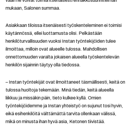
vaan he voivat toimia itsenäisesti ennakkosuunnitelman
mukaan, Salonen summaa.
Asiakkaan tiloissa itsenäisesti työskenteleminen ei toimisi
käytännössä, ellei luottamusta olisi. Pelkästään
henkilöturvallisuuden vuoksi Instan työntekijöiden tulee
ilmoittaa, milloin ovat alueelle tulossa. Mahdollisen
onnettomuuden varalta jokaisen alueella työskentelevän
henkilön sijainnin täytyy olla tiedossa.
– Instan työntekijät ovat ilmoittaneet täsmällisesti, keitä on
tulossa huoltoja tekemään. Minä tiedän, keitä alueella
liikkuu ja missäkin päin, tieto kulkee kyllä. Omien
työntekijöidemme ja Instan yhteistyö on sujunut tosi hyvin,
eikä esihenkilöitä välttämättä tarvita ollenkaan välissä,
mikä on minusta ihan hyvä asia, Ketonen tiivistää.