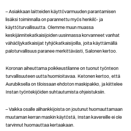
– Asiakkaan laitteiden käyttövarmuuden parantamisen
lisäksi toiminnalla on parannettu myös henkilö- ja
käyttöturvallisuutta. Olemme muun muassa
keskijännitekatkaisijoiden uusinnassa korvanneet vanhat
vähäöljykatkaisijat tyhjiökatkaisijoilla, joita käyttämällä
paloturvallisuus paranee merkittävästi, Salonen kertoo.
Koronan aiheuttama poikkeustilanne on tuonut työnteon
turvallisuuteen uutta huomioitavaa. Ketonen kertoo, että
Aurubiksella on tiloissaan ehdoton maskipakko, ja kiittelee
Instan työntekijöiden suhtautumista ohjeistuksiin.
– Vaikka osalle alihankkijoista on joutunut huomauttamaan
muutaman kerran maskin käytöstä, Instan kavereille ei ole
tarvinnut huomauttaa kertaakaan.