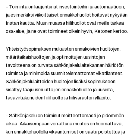
– Toiminta on laajentunut investointeihin ja automaatioon,
ja esimerkiksi viikoittaiset ennakkohuollot hoituvat nykyään
Instan kautta. Muun muassa hiilihuollot ovat meille tärkeä
osa-alue, ja ne ovat toimineet oikein hyvin, Ketonen kertoo.
Yhteistyösopimuksen mukaisten ennakoivien huoltojen,
määräaikaishuoltojen ja optimoitujen uusintojen
tavoitteena on turvata sähkönjakelulaitekannan häiriötön
toiminta ja minimoida suunnittelemattomat vikatilanteet.
Sähkönjakelulaitteiden huoltojen lisäksi sopimukseen
sisältyy taajuusmuuttajien ennakkohuolto ja uusinta,
tasavirtakoneiden hiilihuolto ja hiilivaraston ylläpito.
– Sähkönjakelu on toiminut moitteettomasti jo pidemmän
aikaa. Aikaisempaan verrattuna muutos on huomattava,
kun ennakkohuollolla vikaantumiset on saatu poistettua ja