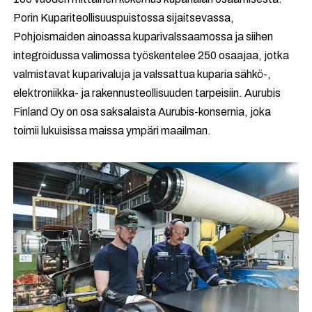
Porin Kupariteollisuuspuistossa sijaitsevassa,
Pohjoismaiden ainoassa kuparivalssaamossa ja siihen
integroidussa valimossa työskentelee 250 osaajaa, jotka
valmistavat kuparivaluja ja valssattua kuparia sähkö-,
elektroniikka- ja rakennusteollisuuden tarpeisiin. Aurubis
Finland Oy on osa saksalaista Aurubis-konsernia, joka
toimii lukuisissa maissa ympäri maailman.