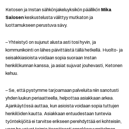
Ketosen ja Instan sähkönjakeluyksikön päällikön
Mika
Salosen
keskustelusta välittyy mutkaton ja
luottamukseen perustuva sävy.
– Yhteistyö on sujunut alusta asti tosi hyvin, ja
kommunikointi on lähes päivittäistä tällä hetkellä. Huolto- ja
seisakkiasioista voidaan sopia suoraan Instan
henkilökunnan kanssa, ja asiat sujuvat jouhevasti, Ketonen
kehuu.
– Se, että pystymme tarjoamaan palveluita niin sanotusti
yhden luukun periaatteella, helpottaa asiakkaan arkea.
Ajankäytössä auttaa, kun asioista voidaan sopia tuttujen
henkilöiden kautta. Asiakkaan entuudestaan tuntevia
työntekijöitä ei tarvitse erikseen perehdyttää eri kohteisiin,