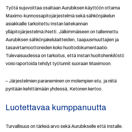
Työtä sujuvoittaa osaltaan Aurubiksen käyttöön ottama
Maximo-kunnossapitojärjestelmä sekä sähkönjakelun
asiakkaille tarkoitettu Instan laitekannan
ylläpitojärjestelmä iNetti. Jälkimmäiseen on tallennettu
Aurubiksen sähkönjakelulaitteiden, taajuusmuuttajien ja
tasavirtamoottoreiden koko huoltodokumentaatio.
Tulevaisuudessa on tarkoitus, että Instan huoltohenkilöstö
voisi raportoida tehdyt työtunnit suoraan Maximoon.
– Järjestelmien paraneminen on molempien etu, ja niitä
pyritään kehittämään yhdessä, Ketonen kertoo.
Luotettavaa kumppanuutta
Turvallisuus on tärkeä arvo sekä Aurubikselle että Installe.