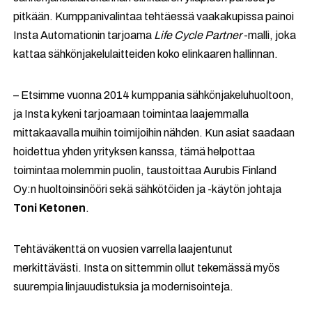
pitkään. Kumppanivalintaa tehtäessä vaakakupissa painoi
Insta Automationin tarjoama
Life Cycle Partner
-malli, joka
kattaa sähkönjakelulaitteiden koko elinkaaren hallinnan.
– Etsimme vuonna 2014 kumppania sähkönjakeluhuoltoon,
ja Insta kykeni tarjoamaan toimintaa laajemmalla
mittakaavalla muihin toimijoihin nähden. Kun asiat saadaan
hoidettua yhden yrityksen kanssa, tämä helpottaa
toimintaa molemmin puolin, taustoittaa Aurubis Finland
Oy:n huoltoinsinööri sekä sähkötöiden ja -käytön johtaja
Toni Ketonen
.
Tehtäväkenttä on vuosien varrella laajentunut
merkittävästi. Insta on sittemmin ollut tekemässä myös
suurempia linjauudistuksia ja modernisointeja.