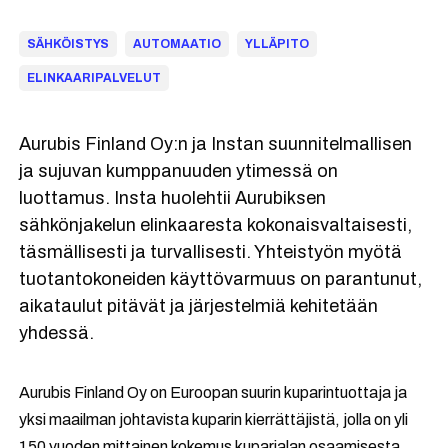
SÄHKÖISTYS
AUTOMAATIO
YLLÄPITO
ELINKAARIPALVELUT
Aurubis Finland Oy:n ja Instan suunnitelmallisen
ja sujuvan kumppanuuden ytimessä on
luottamus. Insta huolehtii Aurubiksen
sähkönjakelun elinkaaresta kokonaisvaltaisesti,
täsmällisesti ja turvallisesti. Yhteistyön myötä
tuotantokoneiden käyttövarmuus on parantunut,
aikataulut pitävät ja järjestelmiä kehitetään
yhdessä.
Aurubis Finland Oy on Euroopan suurin kuparintuottaja ja
yksi maailman johtavista kuparin kierrättäjistä, jolla on yli
150 vuoden mittainen kokemus kuparialan osaamisesta.