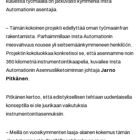
kuluessa työmaalla on jatkuvasti kymmeniä Insta
Automationin asentajia.
– Tämän kokoinen projekti edellyttää oman työmaainfran
rakentamista. Parhaimmillaan Insta Automationin
miesvahvuus nousee yli seitsemäänkymmeneen henkilöön.
Projektin kokoluokkaa konkretisoi se, että asennamme noin
360 kilometriä instrumentointikaapelia, kuvailee Insta
Automationin Asennusliiketoiminnan johtaja
Jarno
Pitkänen
.
Pitkänen kertoo, että edistyksellisen tehtaan uudenlaisella
konseptilla ei ole juurikaan vaikutuksia
instrumentointiasennuksiin.
– Meillä on vuosikymmenten laaja-alainen kokemus tämän