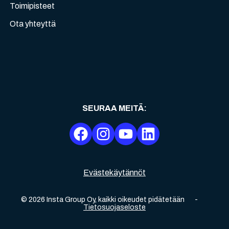
Toimipisteet
Ota yhteyttä
SEURAA MEITÄ
:
Evästekäytännöt
©
2026
Insta Group Oy,
kaikki oikeudet pidätetään
-
Tietosuojaseloste