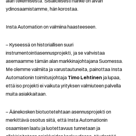
alan tekemisestä. Sisällöllisesti hanke on aivan
ydinosaamistamme, hän korostaa.
Insta Automation on valmiina haasteeseen.
– Kyseessä on historiallisen suuri
instrumentointiasennusprojekti, ja se vahvistaa
asemaamme tämän alan markkinajohtajana Suomessa.
Me olemme valmiita ja varustautuneita, painottaa Insta
Automationin toimitusjohtaja
Timo Lehtinen
ja lupaa,
että iso projekti ei vaikuta yrityksen valmiuteen palvella
muita asiakkaitaan.
– Äänekosken biotuotetehtaan asennusprojekti on
merkittävä osoitus siitä, että Insta Automationin
osaamisen laatu ja luotettavuus tunnetaan ja