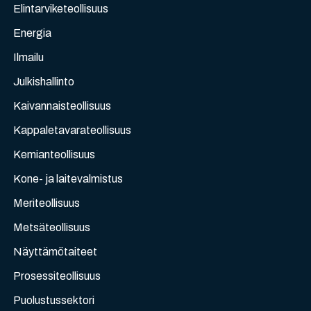
Elintarviketeollisuus
Energia
Ilmailu
Julkishallinto
Kaivannaisteollisuus
Kappaletavarateollisuus
Kemianteollisuus
Kone- ja laitevalmistus
Meriteollisuus
Metsäteollisuus
Näyttämötaiteet
Prosessiteollisuus
Puolustussektori