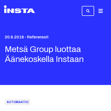
Valikk
20.6.2016 - Referenssit
Metsä Group luottaa
Äänekoskella Instaan
AUTOMAATIO